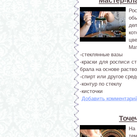
Мастер-кла
Ро
об
де
ко
цве
Ма
-стеклянные вазы
-краски для росписи ст
брала на основе раство
-спирт или другое сре
-контур по стеклу
-кисточки
Добавить комментари
Точе
На 
тем