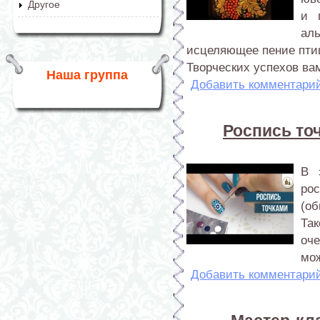
Другое
и 
ал
исцеляющее пение птиц
Творческих успехов вам
Наша группа
Добавить комментари
Роспись то
В 
ро
(о
Та
оч
мож
Добавить комментари