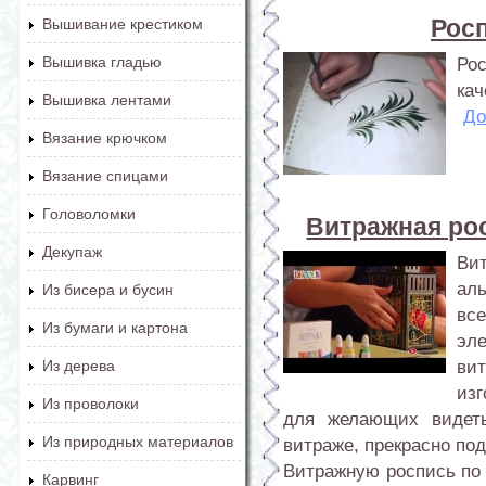
Росп
Вышивание крестиком
Вышивка гладью
Ро
кач
Вышивка лентами
До
Вязание крючком
Вязание спицами
Головоломки
Витражная рос
Декупаж
Ви
ал
Из бисера и бусин
вс
Из бумаги и картона
эл
ви
Из дерева
из
Из проволоки
для желающих видеть
Из природных материалов
витраже, прекрасно под
Витражную роспись по
Карвинг