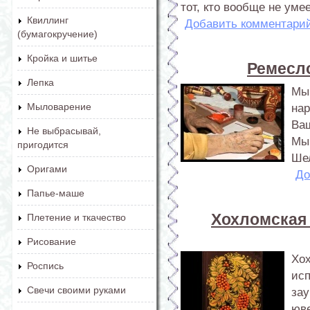
тот, кто вообще не уме
Квиллинг
Добавить комментари
(бумагокручение)
Кройка и шитье
Ремесло
Лепка
Мы
Мыловарение
нар
Ва
Не выбрасывай,
Мы 
пригодится
Ше
Оригами
До
Папье-маше
Хохломская 
Плетение и ткачество
Рисование
Хох
Роспись
ис
Свечи своими руками
за
юве