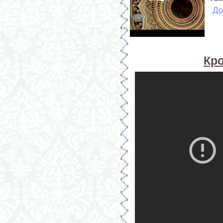
До
Кр