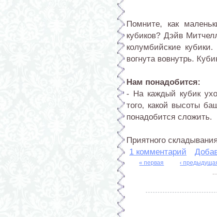
Помните, как малень
кубиков? Дэйв Митчелл
колумбийские кубики.
вогнута вовнутрь. Куби
Нам понадобится:
- На каждый кубик ухо
того, какой высоты ба
понадобится сложить.
Приятного складывания
1 комментарий
Доба
« первая
‹ предыдуща
Страницы