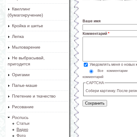
Квиллинг
(бумагокручение)
Ваше имя
Кройка и шитье
Комментарий
*
Лепка
Мыловарение
Не выбрасывай,
пригодится
Уведомлять меня о новых
Все комментарии
Оригами
комментарий
CAPTCHA
Папье-маше
Собери картинку. После рег
Плетение и ткачество
Рисование
Роспись
Статьи
Видео
Фото