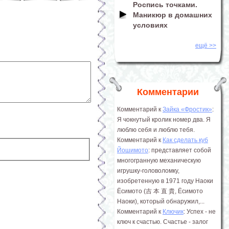
Роспись точками.
Маникюр в домашних
условиях
ещё >>
Комментарии
Комментарий к
Зайка «Фростик»
:
Я чокнутый кролик номер два. Я
люблю себя и люблю тебя.
Комментарий к
Как сделать куб
Йошимото
: представляет собой
многогранную механическую
игрушку-головоломку,
изобретенную в 1971 году Наоки
Ёсимото (吉 本 直 貴, Ёсимото
Наоки), который обнаружил,...
Комментарий к
Ключик
: Успех - не
ключ к счастью. Счастье - залог