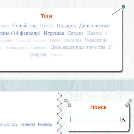
Теги
Новый год
День святого
Подарок
Бисер
Одежда
тина (14 февраля)
Игрушка
Сердце
Цветок
8
Украшение
Пасха
Открытка
паковка
Схема для вышивки
День защитника отечества (23
Основы вязания спицами
сы
февраля)
Дракон
Поиск
я роспись
Ремесло
Роспись