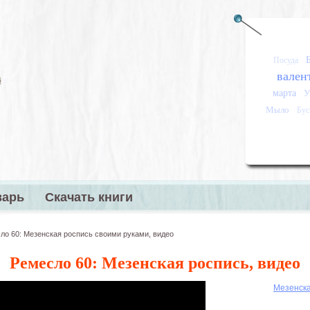
Посуда
вален
марта
У
Мыло
Бу
варь
Скачать книги
меню
ло 60: Мезенская роспись своими руками, видео
Ремесло 60: Мезенская роспись, видео
Мезенска