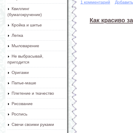
1 комментарий
Добавит
Квиллинг
(бумагокручение)
Как красиво з
Кройка и шитье
Лепка
Мыловарение
Не выбрасывай,
пригодится
Оригами
Папье-маше
Плетение и ткачество
Рисование
Роспись
Свечи своими руками