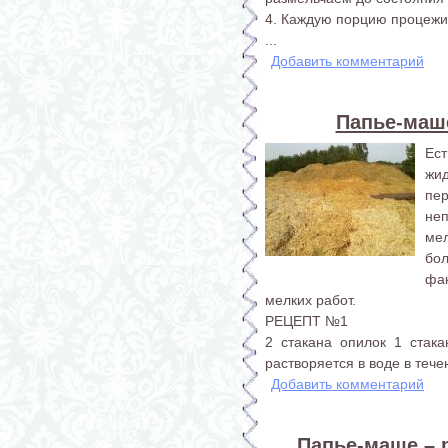
4. Каждую порцию процежив
...
Добавить комментарий
Папье-маш
Ест
жи
пе
не
ме
бо
фак
мелких работ.
РЕЦЕПТ №1
2 стакана опилок 1 стака
растворяется в воде в тече
Добавить комментарий
Папье-маше – 