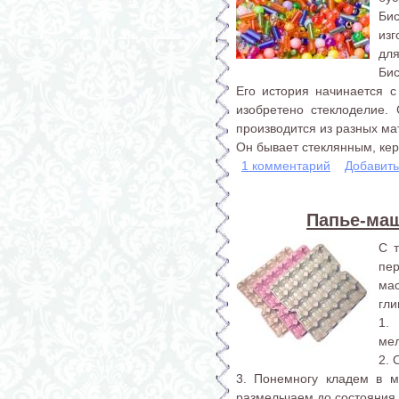
Би
из
для
Бис
Его история начинается с
изобретено стеклоделие.
производится из разных ма
Он бывает стеклянным, кер
1 комментарий
Добавит
Папье-маш
С 
пе
ма
гли
1.
мел
2. 
3. Понемногу кладем в м
размельчаем до состояния