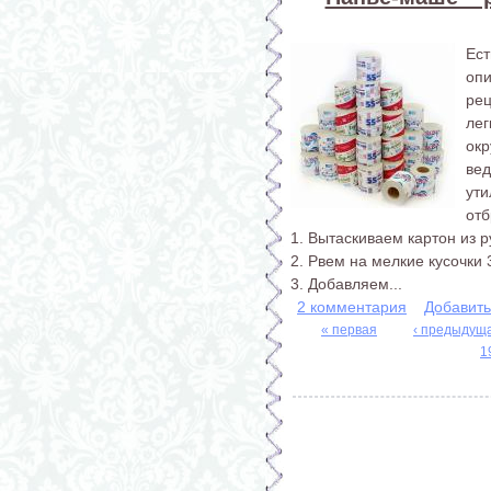
Ес
опи
рец
лег
ок
ве
ут
отб
1. Вытаскиваем картон из 
2. Рвем на мелкие кусочки 
3. Добавляем...
2 комментария
Добавит
« первая
‹ предыдущ
1
Страницы