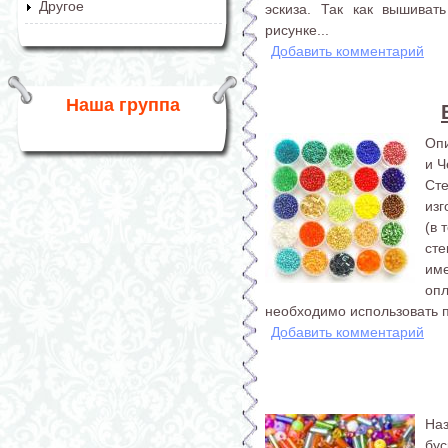
Другое
эскиза. Так как вышиват
рисунке...
Добавить комментарий
Наша группа
Опи
и Ч
Ст
изг
(в 
сте
им
оп
необходимо использовать п
Добавить комментарий
На
бус