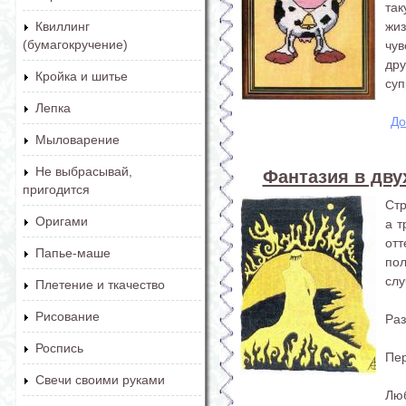
та
жиз
Квиллинг
(бумагокручение)
чу
дру
Кройка и шитье
суп
Лепка
До
Мыловарение
Не выбрасывай,
Фантазия в дву
пригодится
Стр
Оригами
а т
от
Папье-маше
пол
слу
Плетение и ткачество
Рисование
Раз
Роспись
Пер
Свечи своими руками
Лю