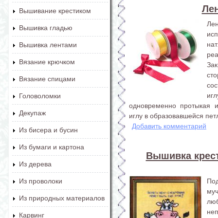
Ле
Вышивание крестиком
Ле
Вышивка гладью
ис
на
Вышивка лентами
реа
Вязание крючком
За
ст
Вязание спицами
со
иг
Головоломки
одновременно протыкая и
Декупаж
иглу в образовавшейся петл
Добавить комментарий
Из бисера и бусин
Из бумаги и картона
Вышивка крес
Из дерева
По
Из проволоки
му
Из природных материалов
лю
не
Карвинг