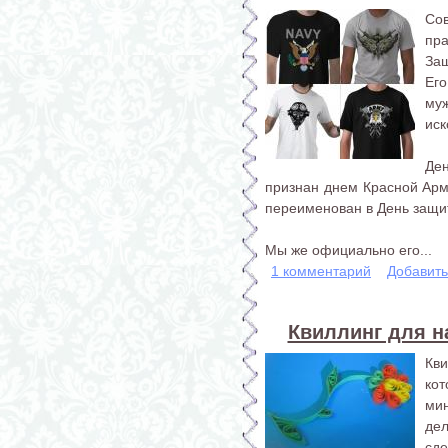
Со
пр
Защ
Ег
му
иск
Де
признан днем Красной Арм
переименован в День защит
Мы же официально его...
1 комментарий
Добавит
Квиллинг для н
Кв
ко
ми
дел
сде