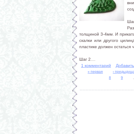
вни
соз
Шаг
Ра
толщиной 3-4мм. И прикат
скалки или другого цилин
пластике должен остаться ч
Шаг 2....
1 комментарий
Добавит
« первая
‹ предыдущ
8
9
Страницы