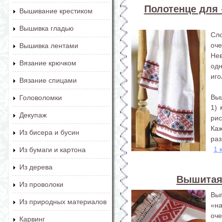
Полотенце для 
Вышивание крестиком
Вышивка гладью
Сл
оч
Вышивка лентами
Не
Вязание крючком
од
иго
Вязание спицами
Вы
Головоломки
1) 
Декупаж
ри
Каж
Из бисера и бусин
раз
1 
Из бумаги и картона
Из дерева
Вышитая
Из проволоки
Вы
Из природных материалов
«н
оче
Карвинг