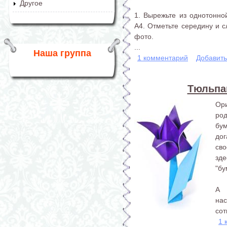
Другое
1. Вырежьте из однотонн
А4. Отметьте середину и с
фото.
...
Наша группа
1 комментарий
Добавит
Тюльпан
Ор
род
бу
дог
сво
зд
"бу
А 
на
сот
1 