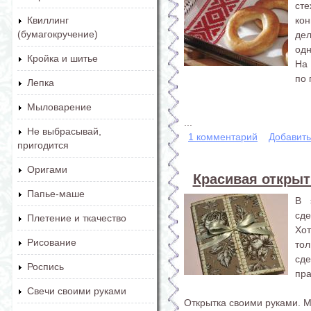
ст
ко
Квиллинг
(бумагокручение)
де
одн
Кройка и шитье
На 
по 
Лепка
Мыловарение
...
Не выбрасывай,
1 комментарий
Добавит
пригодится
Оригами
Красивая открыт
Папье-маше
В 
сд
Плетение и ткачество
Хо
Рисование
то
сде
Роспись
пра
Свечи своими руками
Открытка своими руками. М