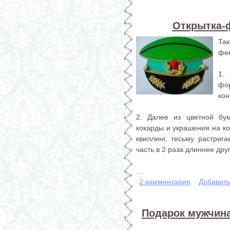
Открытка-
Та
фе
1.
фо
кон
2. Далее из цветной бум
кокарды и украшения на ко
квиллинг, тесьму растриг
часть в 2 раза длиннее дру
...
2 комментария
Добавит
Подарок мужчина