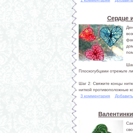
Сердце и
Де
во
фа
до
пом
Ша
Плоскогубцами отрежьте л
Шаг 2: Свяжите концы нитк
ниткой противоположные ко
3 комментария
Добавит
Валентинки
Сам
св