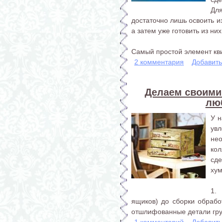
Дл
достаточно лишь освоить и
а затем уже готовить из ни
Самый простой элемент кви
2 комментария
Добавит
Делаем своими
лю
У 
ув
не
ко
сде
хум
1.
ящиков) до сборки обрабо
отшлифованные детали грун
1 комментарий
Добавит