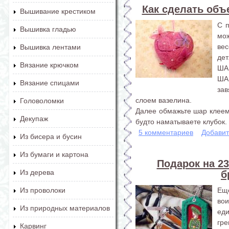
Как сделать объ
Вышивание крестиком
С 
Вышивка гладью
мо
ве
Вышивка лентами
дет
Вязание крючком
ШАГ
ША
Вязание спицами
зав
слоем вазелина.
Головоломки
Далее обмажьте шар клеем 
Декупаж
будто наматываете клубок. 
5 комментариев
Добавит
Из бисера и бусин
Из бумаги и картона
Подарок на 2
Из дерева
б
Ещ
Из проволоки
вои
Из природных материалов
ед
гр
Карвинг