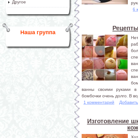
Другое
рук
6 
Рецепты
Наша группа
Не
ра
бол
сп
ва
сп
ва
бо
ванны своими руками в
бомбочки очень долго. В во
1 комментарий
Добавит
Изготовление ш
ко
Хо