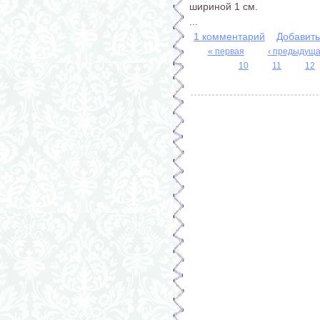
шириной 1 см.
...
1 комментарий
Добавит
« первая
‹ предыдущ
10
11
12
Страницы