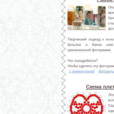
Оп
вре
ба
ст
фо
Творческий подход к исп
бутылок и банок нам 
оригинальной фоторамки.
Что понадобится?
Чтобы сделать эту фоторамк
1 комментарий
Добавит
Схема плет
Эт
ис
Сер
од