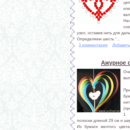
це
кл
вал
На
сое
узел, оставив нить для да
Определяем шесть “...
3 комментария
Добавит
Ажурное 
Оч
вып
При
бум
нит
(пр
1.
полоски длиной 29 см и ши
Из бумаги желтого цвет