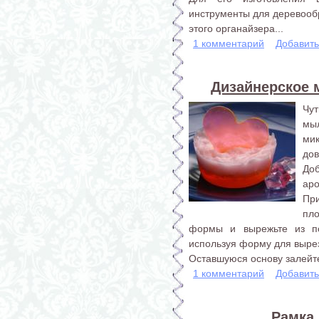
инструменты для деревообр
этого органайзера...
1 комментарий
Добавит
Дизайнерское 
Чу
мы
ми
дов
До
аро
При
пл
формы и вырежьте из по
используя форму для выре
Оставшуюся основу залейте 
1 комментарий
Добавит
Рамка 