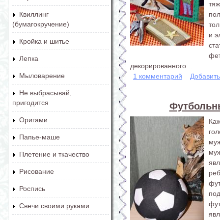
тя
по
Квиллинг
(бумагокручение)
тол
и э
Кройка и шитье
ст
фе
Лепка
декорированного...
Мыловарение
1 комментарий
Добавит
Не выбрасывай,
пригодится
Футбольн
Оригами
Ка
го
Папье-маше
му
му
Плетение и ткачество
яв
Рисование
ре
фу
Роспись
по
фу
Свечи своими руками
яв