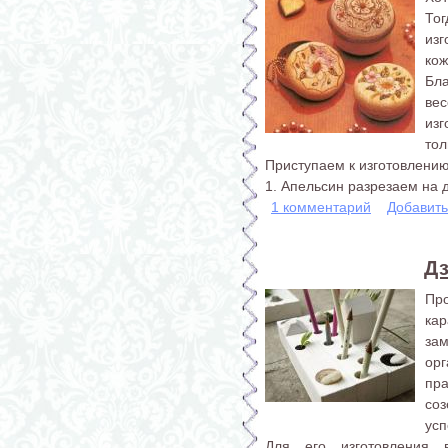
То
из
кож
Бла
вес
изг
тол
Приступаем к изготовлению
1. Апельсин разрезаем на дв
1 комментарий
Добавит
Дз
Пр
ка
за
орг
пр
со
усп
Для его изготовления 