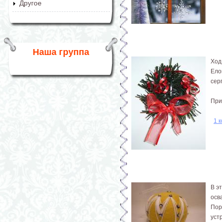
Другое
Наша группа
Ход
Ело
сер
При
1 
В э
осв
Пор
уст