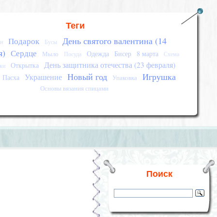
Теги
День святого валентина (14
Подарок
н
Бусы
я)
Сердце
Одежда
Бисер
8 марта
Мыло
Посуда
Схема
День защитника отечества (23 февраля)
Открытка
ки
Новый год
Игрушка
Украшение
Пасха
Упаковка
Основы вязания спицами
Поиск