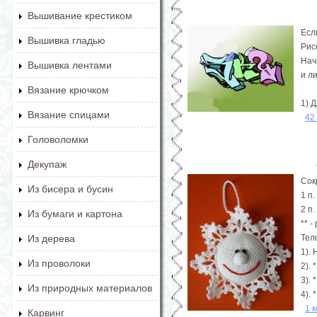
Вышивание крестиком
Есл
Вышивка гладью
Рис
Нач
Вышивка лентами
и л
Вязание крючком
1) 
Вязание спицами
42
Головоломки
Декупаж
Сок
Из бисера и бусин
1 п.
2 п.
Из бумаги и картона
** 
Тел
Из дерева
1).
Из проволоки
2). 
3). 
Из природных материалов
4). 
1 
Карвинг