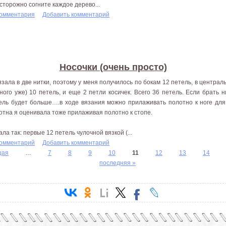
Осторожно согните каждое дерево...
комментария
Добавить комментарий
Носочки (очень просто)
язала в две нитки, поэтому у меня получилось по бокам 12 петель, в централ
ного уже) 10 петель, и еще 2 петли косичек. Всего 36 петель. Если брать н
ель будет больше….в ходе вязания можно прилаживать полотно к ноге для
отна я оценивала тоже прилаживая полотно к стопе.
ала так: первые 12 петель чулочной вязкой (...
комментарий
Добавить комментарий
щая
…
7
8
9
10
11
12
13
14
последняя »