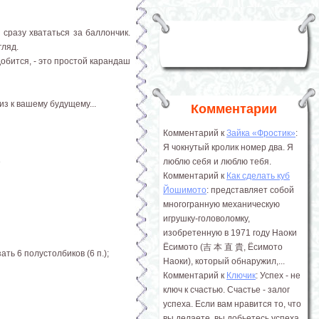
 сразу хвататься за баллончик.
гляд.
добится, - это простой карандаш
из к вашему будущему...
Комментарии
Комментарий к
Зайка «Фростик»
:
Я чокнутый кролик номер два. Я
)
люблю себя и люблю тебя.
Комментарий к
Как сделать куб
Йошимото
: представляет собой
многогранную механическую
игрушку-головоломку,
изобретенную в 1971 году Наоки
Ёсимото (吉 本 直 貴, Ёсимото
ть 6 полустолбиков (6 п.);
Наоки), который обнаружил,...
Комментарий к
Ключик
: Успех - не
ключ к счастью. Счастье - залог
успеха. Если вам нравится то, что
вы делаете, вы добьетесь успеха.