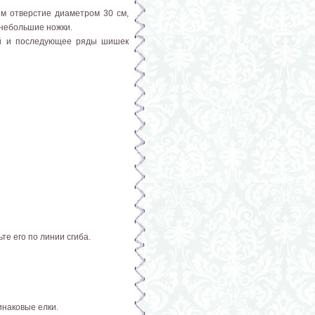
м отверстие диаметром 30 см,
 небольшие ножки.
ой и последующее ряды шишек
те его по линии сгиба.
инаковые елки.