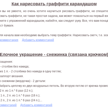
Как нарисовать граффити карандашом
и вы не умеете, но очень хотите научиться рисовать граффити, не спешите
овать граффити, не такая простая задача, как может показаться на первый вз
ните с упражнений карандашом, набейте, как следует руку. Все, что вам пона
ист бумаги.
Для начала вам необходимо выбрать тему граффити. Нарисовать скетч, т.е. эск
 комментария
Добавить комментарий
Елочное украшение - снежинка (связана крючком
ращения:
 - столбик без накида;
 из 1 п. - 2 столбика без накида в одну петлю;
- раппорт вязания.
о снежинки (мордочка) - 2 детали:
 Набрать цепочку из двух воздушных петель. Во вторую петлю от крючка провяза
*2 п. из 1 п.* 6 раз (12 п.);
* 1 п., 2 п. из 1 п.* 6 раз (18 п.);
* 2 п., 2 п. из 1 п.* 6 раз (24 п.);...
комментарий
Добавить комментарий