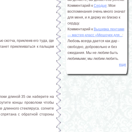
Комментарий к
Сердце
: Мои
воспоминания очень много значат
для меня, и я держу их близко к
сердцу.
Комментарий к
Вышивка лентами
― мастер-класс «Мешочек для...
:
 скотча, приклеив его туда, где
Любовь всегда дается как дар -
станет приклеиваться к пальцам
свободно, добровольно и без
ожидания. Мы не любим быть
любимыми; мы любим любить.
еще
локи длиной 35 см. наберите на
крутите концы проволоки чтобы
е длинного стекляруса. согните
 спрятана с обратной стороны