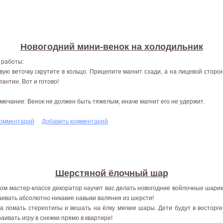
Новогодний мини-венок на холодильник
 работы:
вую веточку скрутите в кольцо. Прицепите магнит сзади, а на лицевой сторо
пантин. Вот и готово!
мечание: Венок не должен быть тяжелым, иначе магнит его не удержит.
комментарий
Добавить комментарий
Шерстяной ёлочный шар
том мастер-классе декоратор научит вас делать новогодние войлочные шарик
аивать абсолютно никакие навыки валяния из шерсти!
а ломать стереотипы и вешать на ёлку мягкие шары. Дети будут в восторге
раивать игру в снежки прямо в квартире!