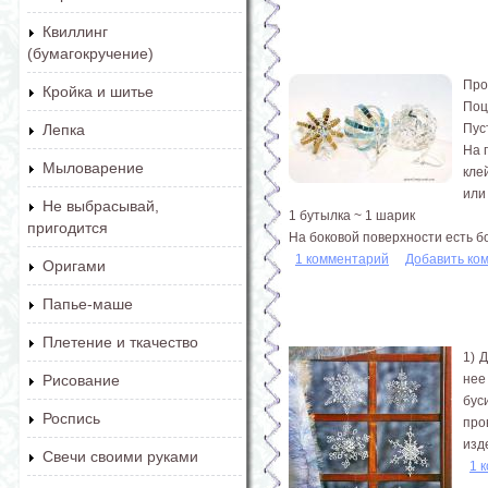
Квиллинг
(бумагокручение)
Про
Кройка и шитье
Поц
Пус
Лепка
На 
Мыловарение
кле
или
Не выбрасывай,
1 бутылка ~ 1 шарик
пригодится
На боковой поверхности есть бо
1 комментарий
Добавить ко
Оригами
Папье-маше
Плетение и ткачество
1) 
нее
Рисование
бус
Роспись
про
изд
Свечи своими руками
1 