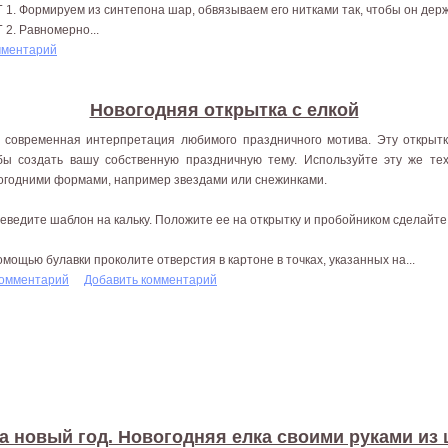
 1. Формируем из синтепона шар, обвязываем его нитками так, чтобы он дер
 2. Равномерно...
мментарий
Новогодняя открытка с елкой
 современная интерпретация любимого праздничного мотива. Эту открытк
бы создать вашу собственную праздничную тему. Используйте эту же те
огодними формами, например звездами или снежинками.
еведите шаблон на кальку. Положите ее на открытку и пробойником сделайте 
омощью булавки проколите отверстия в картоне в точках, указанных на...
комментарий
Добавить комментарий
а новый год. Новогодняя елка своими руками из