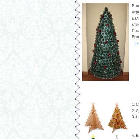
В н
чер
Дал
кле
Пос
Всю
1 
1. 
2. 
3. 
4. 