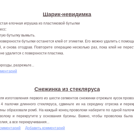
Шарик-невидимка
стая елочная игрушка из пластиковой бутылки
есс:
тую бутылку вымыть.
поверхности бутылки останется клей от этикетки. Его можно удалить с помощью
й, и снова отодрав. Повторите операцию несколько раз, пока клей не пере
 не удалится с поверхности пластика.
розды, разрежьте...
мментарий
Снежинка из стекляруса
Для изготовления первого из шести сегментов снежинки отрежьте кусок прово
 4 палочки длинного стекляруса, сдвиньте их на середину отрезка и пере
ины образовали ромб. На каждый конец проволоки наберите по одной палочк
волоку и перекрутите у основания бусины. Важно, чтобы проволока была
елия, а все перекручивания...
комментарий
Добавить комментарий