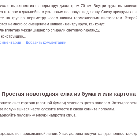
ачале вырезаем из фанеры круг диаметром 70 см. Внутри круга выпиливае
ез которое в дальнейшем установим неоновую подсветку. Снизу прикручиваю
ее на круг по периметру клеем шишки термоклеевым пистолетом. Втор
ются немного со смещением шишек к центру круга, как конус.
ле вплетаю между шишек по спирали световую гирлянду.
 конструкцию...
комментарий
Добавить комментарий
Простая новогодняя елка из бумаги или картона
Согните лист картона (плотной бумаги) зеленого цвета пополам. Затем разрежь
Две получившиеся части сложите вместе и снова согните пополам.
Нарисуйте половинку елочки напротив сгиба.
Вырежьте по нарисованной линии. У вас должны получиться две полностью од