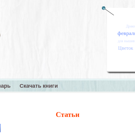
Драко
феврал
для вышив
Цветок
варь
Скачать книги
меню
Статьи