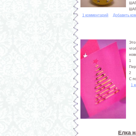
ШАГ
ШАГ
1 комментарий
Добавить ко
Это
что
нов
1
Пер
2
С п
1 
Елка н