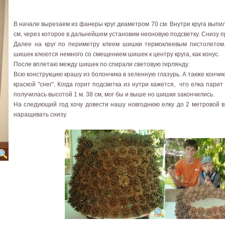
В начале вырезаем из фанеры круг диаметром 70 см. Внутри круга вып
см, через которое в дальнейшем установим неоновую подсветку. Снизу 
Далее на круг по периметру клеем шишки термоклеевым пистолетом
шишек клеются немного со смещением шишек к центру круга, как конус.
После вплетаю между шишек по спирали световую гирлянду.
Всю конструкцию крашу из болончика в зеленную глазурь. А также кон
краской "снег". Когда горит подсветка из нутри кажется, что елка пари
получилась высотой 1 м. 38 см, мог бы и выше но шишки закончились.
На следующий год хочу довести нашу новгоднюю елку до 2 метровой в
наращивать снизу.