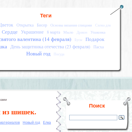
Теги
Цветок
Открытка
Бисер
Основы вязания спицами
Схема для
Сердце
Украшение
8 марта
Мыло
Упаковка
Дракон
святого валентина (14 февраля)
Подарок
Бусы
шка
День защитника отечества (23 февраля)
Пасха
Новый год
Посуда
уками
Поиск
и из шишек.
 материалов
Новый год
Елка