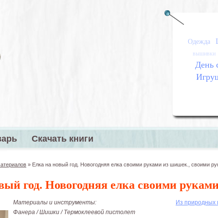
Одежда
вышивки
День 
Игру
варь
Скачать книги
меню
материалов
»
Елка на новый год. Новогодняя елка своими руками из шишек., своими р
вый год. Новогодняя елка своими рукам
Материалы и инструменты:
Из природных
Фанера / Шишки / Термоклеевой пистолет