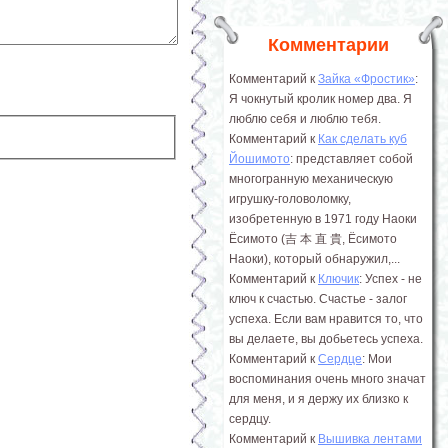
Комментарии
Комментарий к
Зайка «Фростик»
:
Я чокнутый кролик номер два. Я
люблю себя и люблю тебя.
Комментарий к
Как сделать куб
Йошимото
: представляет собой
многогранную механическую
игрушку-головоломку,
изобретенную в 1971 году Наоки
Ёсимото (吉 本 直 貴, Ёсимото
Наоки), который обнаружил,...
Комментарий к
Ключик
: Успех - не
ключ к счастью. Счастье - залог
успеха. Если вам нравится то, что
вы делаете, вы добьетесь успеха.
Комментарий к
Сердце
: Мои
воспоминания очень много значат
для меня, и я держу их близко к
сердцу.
Комментарий к
Вышивка лентами