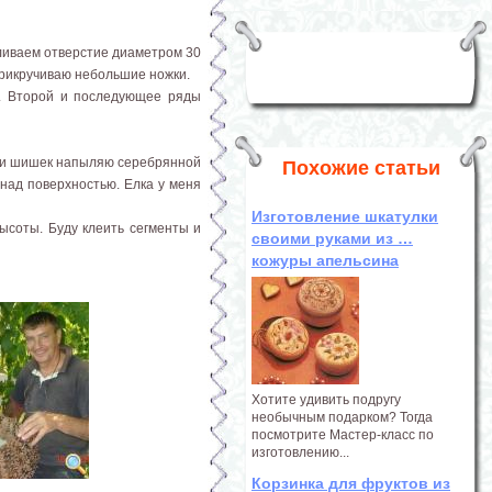
иливаем отверстие диаметром 30
прикручиваю небольшие ножки.
. Второй и последующее ряды
чики шишек напыляю серебрянной
Похожие статьи
т над поверхностью. Елка у меня
Изготовление шкатулки
ысоты. Буду клеить сегменты и
своими руками из …
кожуры апельсина
Хотите удивить подругу
необычным подарком? Тогда
посмотрите Мастер-класс по
изготовлению...
Корзинка для фруктов из