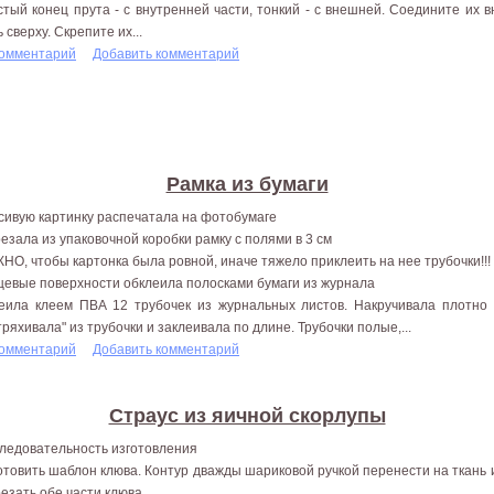
стый конец прута - с внутренней части, тонкий - с внешней. Соедините их 
 сверху. Скрепите их...
комментарий
Добавить комментарий
Рамка из бумаги
сивую картинку распечатала на фотобумаге
езала из упаковочной коробки рамку с полями в 3 см
НО, чтобы картонка была ровной, иначе тяжело приклеить на нее трубочки!!!
цевые поверхности обклеила полосками бумаги из журнала
еила клеем ПВА 12 трубочек из журнальных листов. Накручивала плотно
тряхивала" из трубочки и заклеивала по длине. Трубочки полые,...
комментарий
Добавить комментарий
Страус из яичной скорлупы
ледовательность изготовления
отовить шаблон клюва. Контур дважды шариковой ручкой перенести на ткань
езать обе части клюва.