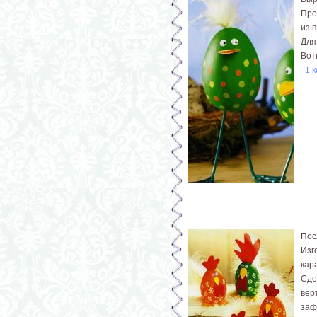
Про
из 
Для
Вот
1 
Пос
Изг
кар
Сде
вер
заф