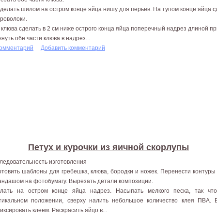
делать шилом на остром конце яйца нишу для перьев. На тупом конце яйца с
проволоки.
 клюва сделать в 2 см ниже острого конца яйца поперечный надрез длиной пр
кнуть обе части клюва в надрез...
комментарий
Добавить комментарий
Петух и курочки из яичной скорлупы
ледовательность изготовления
отовить шаблоны для гребешка, клюва, бородки и ножек. Перенести контуры
андашом на фотобумагу. Вырезать детали композиции.
лать на остром конце яйца надрез. Насыпать мелкого песка, так чт
тикальном положении, сверху налить небольшое количество клея ПВА. 
иксировать клеем. Раскрасить яйцо в...