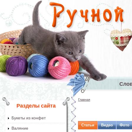
Перейти к основному содержанию
Сло
Главное 
Главная
Вы здесь
Разделы сайта
Букеты из конфет
Статьи
Видео
Фото
Валяние