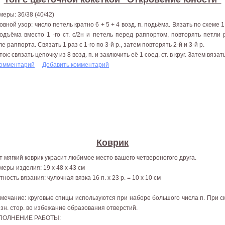
меры: 36/38 (40/42)
овной узор: число петель кратно 6 + 5 + 4 возд. п. подьёма. Вязать по схеме 
подъёма вместо 1 -го ст. с/2н и петель перед раппортом, повторять петли
е раппорта. Связать 1 раз с 1-го по 3-й р., затем повторять 2-й и 3-й р.
ок: связать цепочку из 8 возд. п. и заключить её 1 соед. ст. в круг. Затем вяза
комментарий
Добавить комментарий
Коврик
т мягкий коврик украсит любимое место вашего четвероногого друга.
меры изделия: 19 х 48 х 43 см
ность вязания: чулочная вязка 16 п. х 23 р. = 10 х 10 см
мечание: круговые спицы используются при наборе большого числа п. При с
изн. стор. во избежание образования отверстий.
ПОЛНЕНИЕ РАБОТЫ: