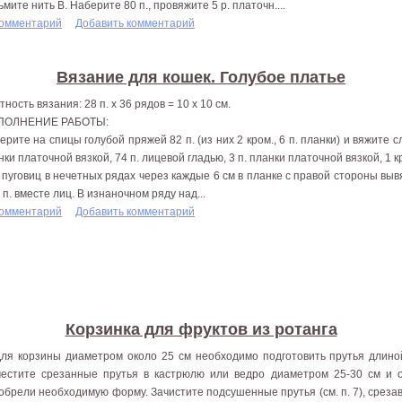
ьмите нить В. Наберите 80 п., провяжите 5 р. платочн....
комментарий
Добавить комментарий
Вязание для кошек. Голубое платье
ность вязания: 28 п. х 36 рядов = 10 х 10 см.
ПОЛНЕНИЕ РАБОТЫ:
ерите на спицы голубой пряжей 82 п. (из них 2 кром., 6 п. планки) и вяжите с
нки платочной вязкой, 74 п. лицевой гладью, 3 п. планки платочной вязкой, 1 к
 пуговиц в нечетных рядах через каждые 6 см в планке с правой стороны вывя
2 п. вместе лиц. В изнаночном ряду над...
комментарий
Добавить комментарий
Корзинка для фруктов из ротанга
Для корзины диаметром около 25 см необходимо подготовить прутья длино
естите срезанные прутья в кастрюлю или ведро диаметром 25-30 см и о
обрели необходимую форму. Зачистите подсушенные прутья (см. п. 7), срезав 