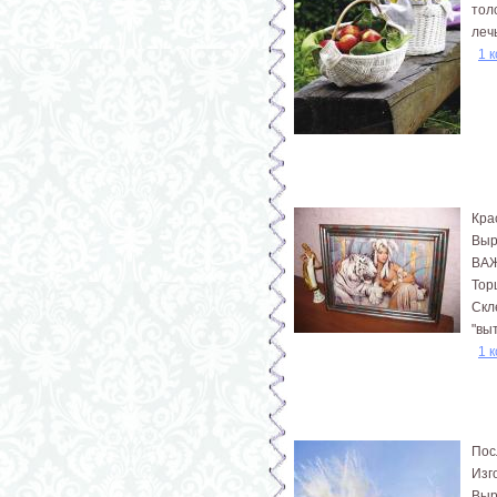
тол
лечь
1 
Кра
Выр
ВАЖ
Тор
Скл
"вы
1 
Пос
Изг
Выр