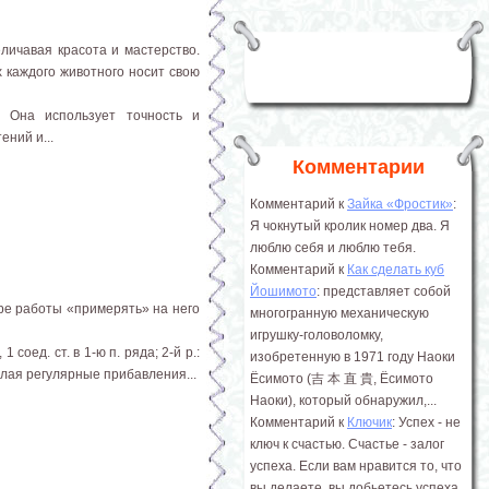
личавая красота и мастерство.
 каждого животного носит свою
 Она использует точность и
ний и...
Комментарии
Комментарий к
Зайка «Фростик»
:
Я чокнутый кролик номер два. Я
люблю себя и люблю тебя.
Комментарий к
Как сделать куб
Йошимото
: представляет собой
ере работы «примерять» на него
многогранную механическую
игрушку-головоломку,
1 соед. ст. в 1-ю п. ряда; 2-й р.:
изобретенную в 1971 году Наоки
 делая регулярные прибавления...
Ёсимото (吉 本 直 貴, Ёсимото
Наоки), который обнаружил,...
Комментарий к
Ключик
: Успех - не
ключ к счастью. Счастье - залог
успеха. Если вам нравится то, что
вы делаете, вы добьетесь успеха.