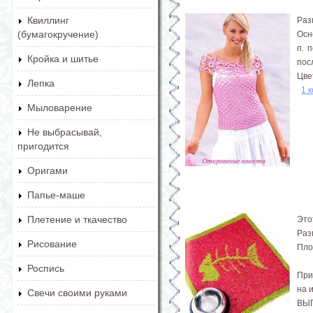
Квиллинг
Раз
(бумагокручение)
Осн
п. 
Кройка и шитье
посл
Цвет
Лепка
1 
Мыловарение
Не выбрасывай,
пригодится
Оригами
Папье-маше
Плетение и ткачество
Это
Раз
Рисование
Плот
Роспись
При
на 
Свечи своими руками
ВЫ