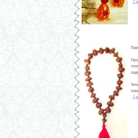
2 
При
Про
что
зад
Теп
схем
2 
Страницы