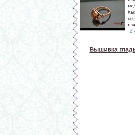
ме
Ка
св
нач
2 
Вышивка гладь