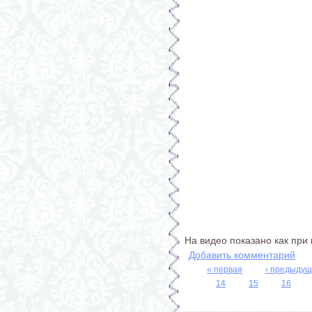
На видео показано как при
Добавить комментарий
« первая
‹ предыду
Страницы
14
15
16