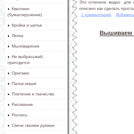
Это отличное видео для 
описано как сделать прост
Квиллинг
1 комментарий
Добавит
(бумагокручение)
Кройка и шитье
Вышиваем л
Лепка
Мыловарение
Не выбрасывай,
пригодится
Оригами
Папье-маше
Плетение и ткачество
Рисование
Роспись
Свечи своими руками