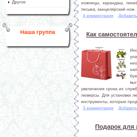
Другое
ножницы, карандаш, линей
тесьма, канцелярский нож.
4 комментария
Добавит
Наша группа
Как самостояте
Ин
уп
не
на
бум
выг
увеличения срока их служб
люверсы. Для установки л
инструменты, которые прод
3 комментария
Добавит
Подарок для 