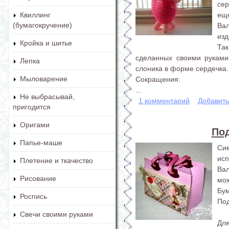
сер
еще
Квиллинг
(бумагокручение)
Вал
изд
Кройка и шитье
Так
сделанных своими руками
Лепка
слоника в форме сердечка.
Мыловарение
Сокращения:
...
Не выбрасывай,
1 комментарий
Добавит
пригодится
Оригами
По
Папье-маше
Си
ис
Плетение и ткачество
Вал
Рисование
мо
Бум
Роспись
Под
Свечи своими руками
Дл