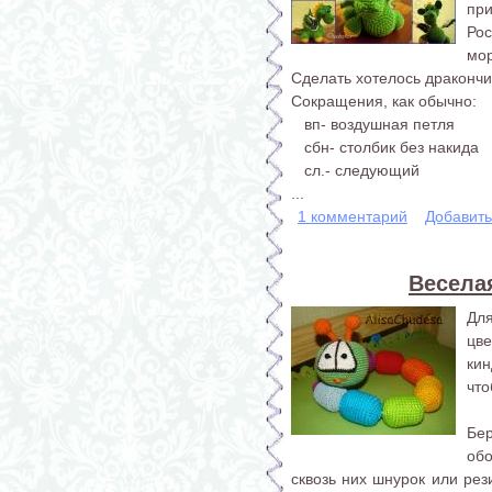
при
Ро
мор
Сделать хотелось дракончи
Сокращения, как обычно:
вп- воздушная петля
сбн- столбик без накида
сл.- следующий
...
1 комментарий
Добавит
Весела
Дл
цв
ки
что
Бер
обо
сквозь них шнурок или рез