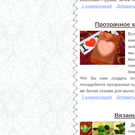
1 комментарий
Добавит
Прозрачное 
Ес
ка
зна
мы 
мы
са
бли
Что бы нам создать по
понадобится прозрачная ос
же белая основа для мыла. 
1 комментарий
Добавит
Вязан
Де
пл