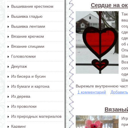
Сердце на ок
Вышивание крестиком
Так
Вышивка гладью
ва
соз
Вышивка лентами
сд
Вязание крючком
сде
об 
Вязание спицами
Оп
Шаг
Головоломки
Во
Декупаж
со
оди
Из бисера и бусин
Шаг
Вырежьте внутреннюю часть
Из бумаги и картона
1 комментарий
Добавит
Из дерева
Из проволоки
Вязаный
Из природных материалов
Иг
при
Карвинг