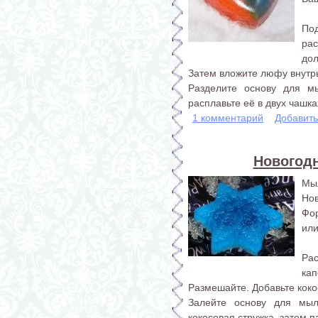
По
ра
до
Затем вложите люфу внутр
Разделите основу для м
расплавьте её в двух чашках
1 комментарий
Добавит
Новогод
Мы
Нов
Фор
или
Ра
ка
Размешайте. Добавьте коко
Залейте основу для мы
кокосовая стружка, затем па