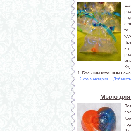
Ес
ра
под
есл
то
удо
Пре
ин
ре
мы
Хо
1. Большим кухонным ножом
2 комментария
Добавит
Мыло для
По
пол
Кр
по
Ва