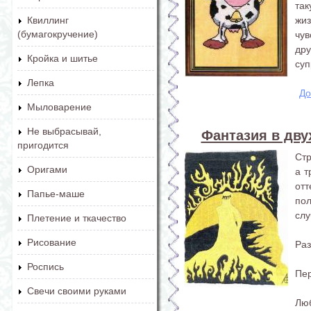
та
жиз
Квиллинг
(бумагокручение)
чу
дру
Кройка и шитье
суп
Лепка
До
Мыловарение
Не выбрасывай,
Фантазия в дву
пригодится
Стр
Оригами
а т
от
Папье-маше
пол
слу
Плетение и ткачество
Рисование
Раз
Роспись
Пер
Свечи своими руками
Лю