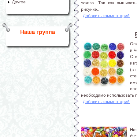
Другое
эскиза. Так как вышиват
рисунке...
Добавить комментарий
Наша группа
Опи
и Ч
Ст
изг
(в 
сте
им
оп
необходимо использовать п
Добавить комментарий
На
бус