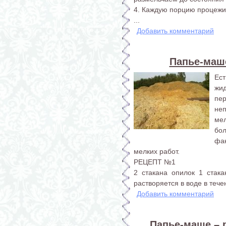
4. Каждую порцию процежив
...
Добавить комментарий
Папье-маш
Ест
жи
пе
не
ме
бо
фак
мелких работ.
РЕЦЕПТ №1
2 стакана опилок 1 стака
растворяется в воде в тече
Добавить комментарий
Папье-маше – 