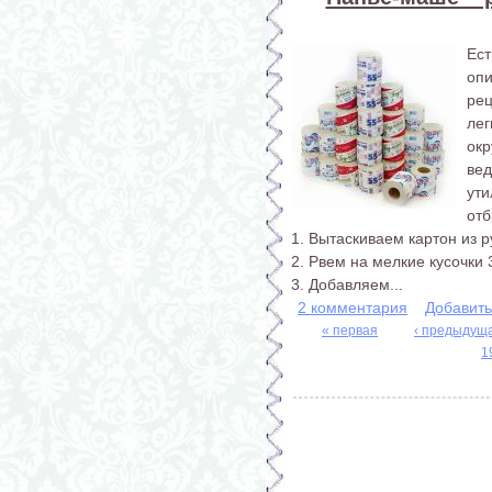
Ес
опи
рец
лег
ок
ве
ут
отб
1. Вытаскиваем картон из 
2. Рвем на мелкие кусочки 
3. Добавляем...
2 комментария
Добавит
« первая
‹ предыдущ
1
Страницы