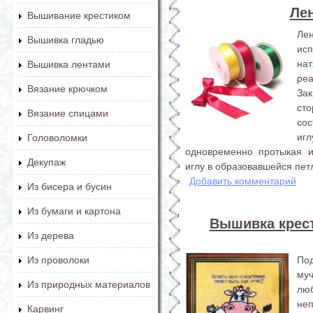
Ле
Вышивание крестиком
Ле
Вышивка гладью
ис
на
Вышивка лентами
реа
Вязание крючком
За
ст
Вязание спицами
со
иг
Головоломки
одновременно протыкая и
Декупаж
иглу в образовавшейся петл
Добавить комментарий
Из бисера и бусин
Из бумаги и картона
Вышивка крес
Из дерева
По
Из проволоки
му
Из природных материалов
лю
не
Карвинг