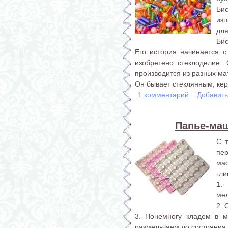
Би
из
для
Бис
Его история начинается с
изобретено стеклоделие.
производится из разных ма
Он бывает стеклянным, кер
1 комментарий
Добавит
Папье-маш
С 
пе
ма
гли
1.
мел
2. 
3. Понемногу кладем в м
размельчаем до состояния