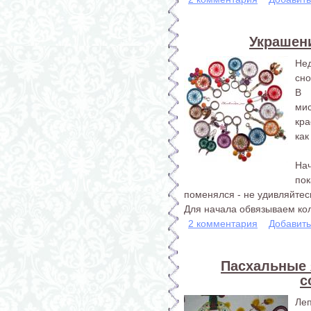
Украшени
Не
сно
В 
ми
кра
как
На
пок
поменялся - не удивляйтес
Для начала обвязываем кол
2 комментария
Добавит
Пасхальные я
с
Леп