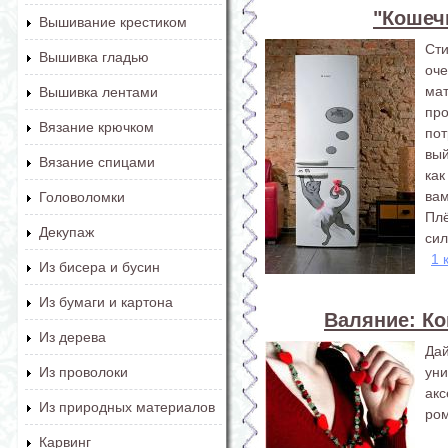
"Кошеч
Вышивание крестиком
Ст
Вышивка гладью
оч
ма
Вышивка лентами
про
Вязание крючком
пот
вый
Вязание спицами
как
вам
Головоломки
Пл
Декупаж
сил
1 
Из бисера и бусин
Из бумаги и картона
Валяние: Ко
Из дерева
Да
ун
Из проволоки
ак
Из природных материалов
ром
Карвинг