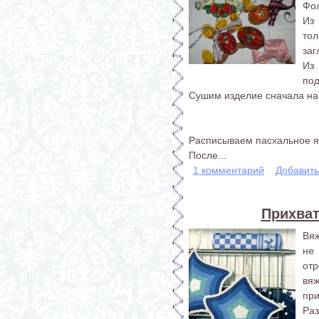
Фол
Из
то
заг
Из
под
Сушим изделие сначала на 
Расписываем пасхальное я
После...
1 комментарий
Добавит
Прихват
Вяж
не
отр
вяж
при
Раз