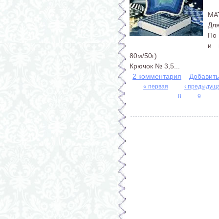
МА
Для
По 
и 
80м/50г)
Крючок № 3,5...
2 комментария
Добавит
« первая
‹ предыдущ
8
9
Страницы