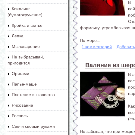
В 
вой
Квиллинг
(бумагокручение)
поб
От
Кройка и шитье
формочку, утрамбовывая ш
Лепка
По мере...
Мыловарение
1 комментарий
Добавит
Не выбрасывай,
пригодится
Валяние из шерс
Оригами
В э
ве
Папье-маше
по
нар
Плетение и ткачество
Рисование
Ка
вс
Роспись
(са
Свечи своими руками
Не забывая, что при мокром