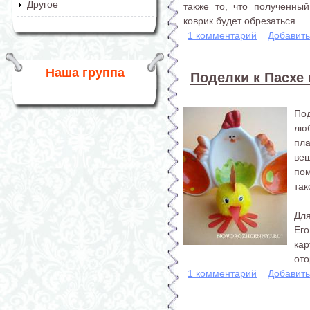
Другое
также то, что полученны
коврик будет обрезаться...
1 комментарий
Добавит
Наша группа
Поделки к Пасхе 
Под
люб
пл
ве
по
так
Для
Его
кар
ото
1 комментарий
Добавит