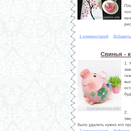
Пл
тол
ка
рис
1 комментарий
Добавит
Свинья - 
1.
за
га
выс
ост
буд
2.
тве
было удалить нужно его про
2 комментария
Добавит