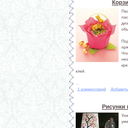
Корз
Па
па
ди
обы
По
пря
Чт
не
кр
клей.
...
1 комментарий
Добавит
Рисунки
Ун
уме