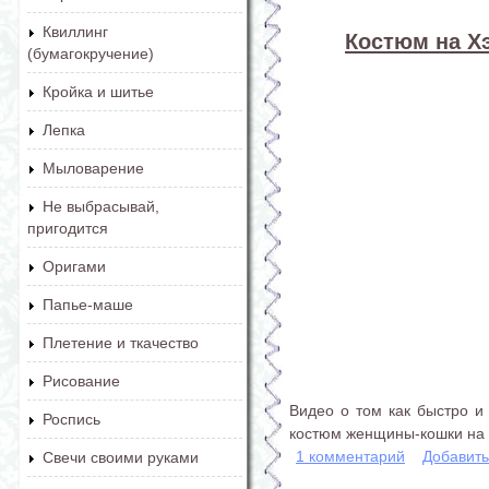
Квиллинг
Костюм на Х
(бумагокручение)
Кройка и шитье
Лепка
Мыловарение
Не выбрасывай,
пригодится
Оригами
Папье-маше
Плетение и ткачество
Рисование
Видео о том как быстро и
Роспись
костюм женщины-кошки на 
1 комментарий
Добавит
Свечи своими руками