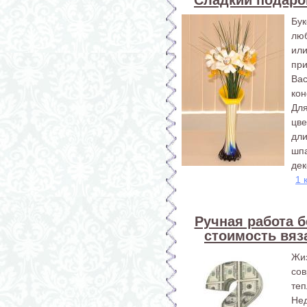
Бу
лю
или
при
Ва
кон
Дл
цв
дл
шп
дек
1 
Ручная работа б
стоимость вяз
Жи
со
те
Не