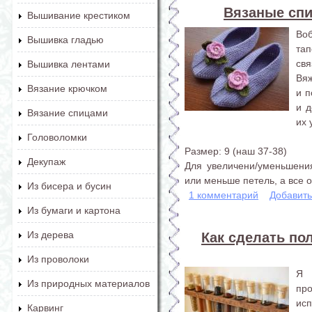
Вязаные сп
Вышивание крестиком
Во
Вышивка гладью
тап
свя
Вышивка лентами
Вяж
Вязание крючком
и п
и д
Вязание спицами
их 
Головоломки
Размер: 9 (наш 37-38)
Декупаж
Для увеличени/уменьшени
или меньше петель, а все ос
Из бисера и бусин
1 комментарий
Добавит
Из бумаги и картона
Из дерева
Как сделать по
Из проволоки
Я 
Из природных материалов
пр
ис
Карвинг