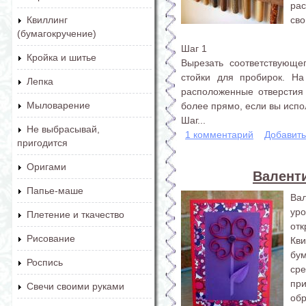
ра
сво
Квиллинг
(бумагокручение)
Шаг 1
Кройка и шитье
Вырезать соответствующе
стойки для пробирок. На
Лепка
расположенные отверстия 
Мыловарение
более прямо, если вы испо
Шаг...
Не выбрасывай,
1 комментарий
Добавит
пригодится
Оригами
Валент
Папье-маше
Ва
ур
Плетение и ткачество
отк
Рисование
Кви
бу
Роспись
сре
пр
Свечи своими руками
об