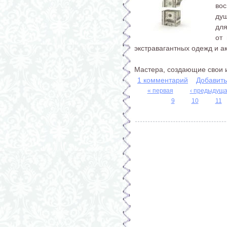
во
ду
дл
от
экстравагантных одежд и а
Мастера, создающие свои и
1 комментарий
Добавит
« первая
‹ предыдущ
9
10
11
Страницы