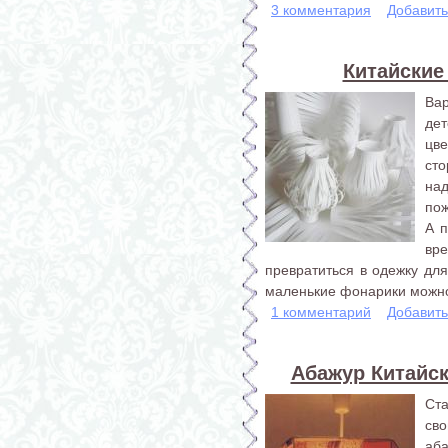
3 комментария
Добавит
Китайские
Ва
де
цв
ст
над
пож
А п
вр
превратиться в одежку для
маленькие фонарики можно
1 комментарий
Добавит
Абажур Китайс
Ст
сво
аба