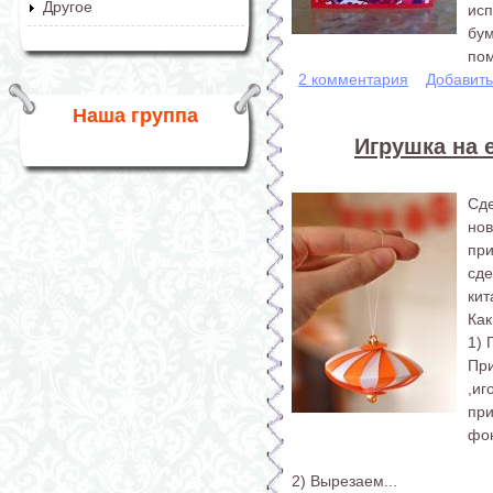
Другое
исп
бум
пом
2 комментария
Добавит
Наша группа
Игрушка на 
Сд
но
при
сд
кит
Как
1) 
Пр
,и
пр
фон
2) Вырезаем...