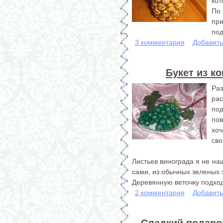
кот
По
пр
под
3 комментария
Добавит
Букет из к
Ра
ра
по
пов
хоч
сво
Листьев винограда я не на
сами, из обычных зеленых з
Деревянную веточку подхо
2 комментария
Добавит
Сладкий подарок