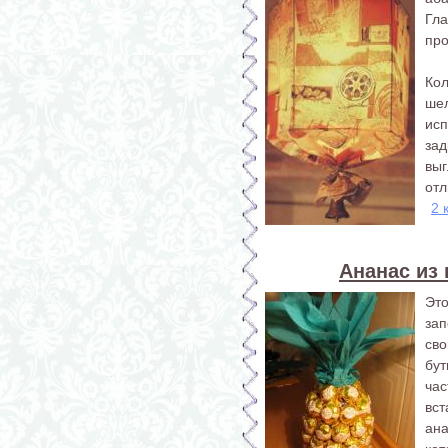
Гл
про
Ко
ше
ис
за
выг
отл
2 
Ананас из
Эт
за
сво
бут
ча
вс
ана