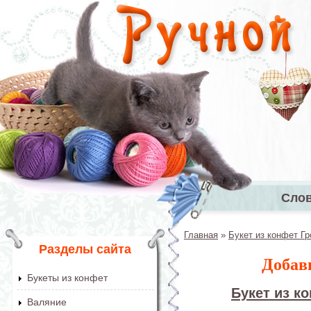
Перейти к основному содержанию
Сло
Главное 
Главная
»
Букет из конфет Гр
Вы здесь
Разделы сайта
Добав
Букеты из конфет
Букет из к
Валяние