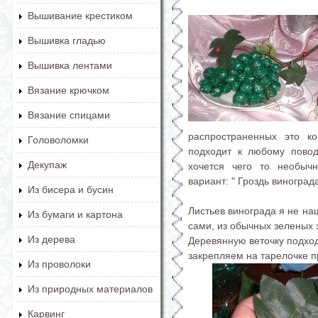
Вышивание крестиком
Вышивка гладью
Вышивка лентами
Вязание крючком
Вязание спицами
распространенных это к
Головоломки
подходит к любому повод
Декупаж
хочется чего то необыч
вариант: " Гроздь виноград
Из бисера и бусин
Листьев винограда я не на
Из бумаги и картона
сами, из обычных зеленых з
Из дерева
Деревянную веточку подхо
закрепляем на тарелочке п
Из проволоки
Из природных материалов
Карвинг