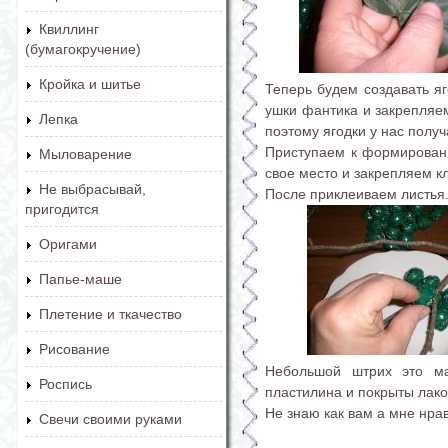
Квиллинг
(бумагокручение)
Кройка и шитье
Теперь будем создавать яг
ушки фантика и закрепляе
Лепка
поэтому ягодки у нас полу
Приступаем к формирован
Мыловарение
свое место и закрепляем к
Не выбрасывай,
После приклеиваем листья.
пригодится
Оригами
Папье-маше
Плетение и ткачество
Рисование
Небольшой штрих это ма
Роспись
пластилина и покрыты лаком
Не знаю как вам а мне нрав
Свечи своими руками