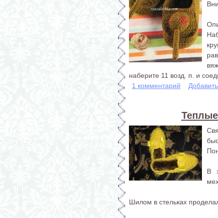
Вни
Опи
Наб
кр
ра
вя
наберите 11 возд. п. и сое
1 комментарий
Добавит
Теплые
Свя
бы
Пон
В 
мех
Шилом в стельках проделал