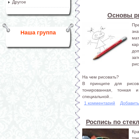
Другое
Основы р
Пре
зн
Наша группа
ма
ка
доп
за
рис
На чем рисовать?
В принципе для рисов
тонированная, тонкая 
специальной...
1 комментарий
Добавит
Роспись по стекл
Кр
ток