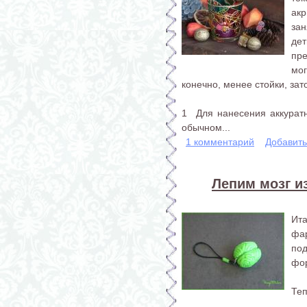
ак
за
де
пр
мо
конечно, менее стойки, за
1 Для нанесения аккуратн
обычном...
1 комментарий
Добавит
Лепим мозг и
Ита
фар
под
фо
Теп