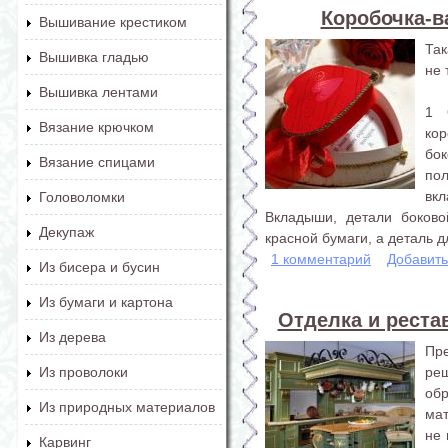
Коробочка-в
Вышивание крестиком
Так
Вышивка гладью
не 
Вышивка лентами
1 
Вязание крючком
ко
бо
Вязание спицами
по
вк
Головоломки
Вкладыши, детали боково
Декупаж
красной бумаги, а деталь дл
1 комментарий
Добавит
Из бисера и бусин
Из бумаги и картона
Отделка и реста
Из дерева
Пр
ре
Из проволоки
обр
Из природных материалов
мат
не 
Карвинг