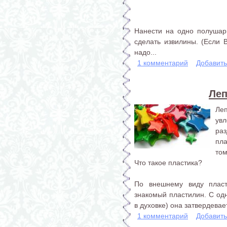
Нанести на одно полушар
сделать извилины. (Если В
надо...
1 комментарий
Добавит
Леп
Ле
увл
ра
пл
том
Что такое пластика?
По внешнему виду плас
знакомый пластилин. С од
в духовке) она затвердевае
1 комментарий
Добавит