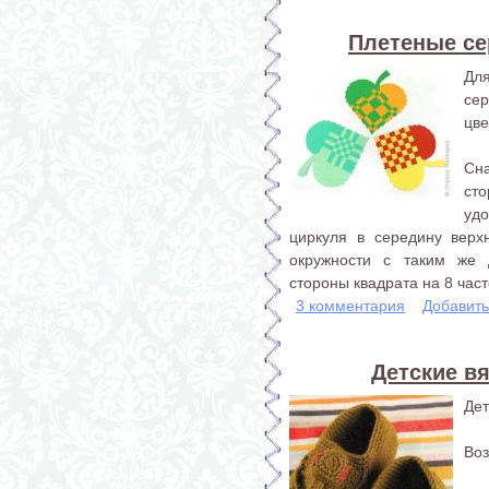
Плетеные се
Дл
се
цве
Сна
ст
удо
циркуля в середину верх
окружности с таким же
стороны квадрата на 8 част
3 комментария
Добавит
Детские вя
Дет
Воз