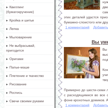
нуж
две
Квиллинг
(бумагокручение)
са
этих деталей удастся прио
Кройка и шитье
бумажно-слоистого или друг
1 комментарий
Добавит
Лепка
Мыловарение
Вы уме
Не выбрасывай,
Вы 
пригодится
вы
Оригами
под
Папье-маше
Ко
уч
Плетение и ткачество
тво
Рисование
Примерно до шести-семи л
Роспись
с расходящимися во все 
фоне крохотных домиков. А.
Свечи своими руками
1 комментарий
Добавит