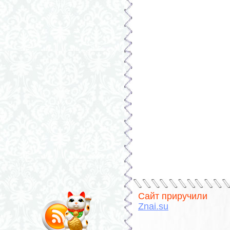
Сайт приручили
Znai.su