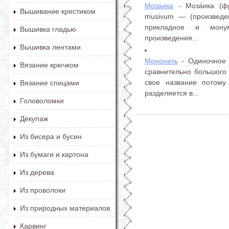
Мозаика
- Моза́ика (фр
Вышивание крестиком
musivum — (произведе
прикладное и монум
Вышивка гладью
произведения...
Вышивка лентами
Мононить
- Одиночное 
Вязание крючком
сравнительно большого 
свое название потому
Вязание спицами
разделяется в...
Головоломки
Декупаж
Из бисера и бусин
Из бумаги и картона
Из дерева
Из проволоки
Из природных материалов
Карвинг