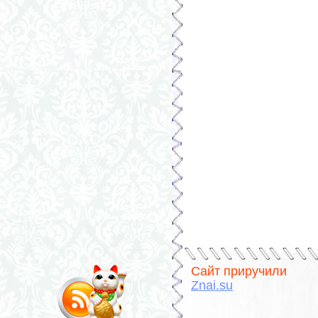
Сайт приручили
Znai.su