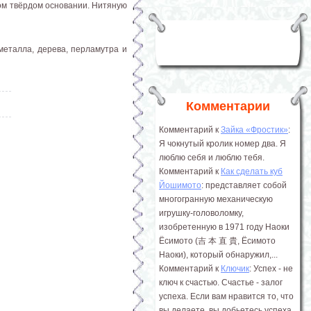
гом твёрдом основании. Нитяную
металла, дерева, перламутра и
Комментарии
Комментарий к
Зайка «Фростик»
:
Я чокнутый кролик номер два. Я
люблю себя и люблю тебя.
Комментарий к
Как сделать куб
Йошимото
: представляет собой
многогранную механическую
игрушку-головоломку,
изобретенную в 1971 году Наоки
Ёсимото (吉 本 直 貴, Ёсимото
Наоки), который обнаружил,...
Комментарий к
Ключик
: Успех - не
ключ к счастью. Счастье - залог
успеха. Если вам нравится то, что
вы делаете, вы добьетесь успеха.