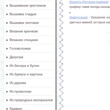
Изонить (Нитяная графика)
Вышивание крестиком
графику также иногда называ
Вышивка гладью
Инкрустация
- Урашение изд
цветных камней, которые нак
Вышивка лентами
Вязание крючком
Вязание спицами
Головоломки
Декупаж
Из бисера и бусин
Из бумаги и картона
Из дерева
Из проволоки
Из природных материалов
Карвинг