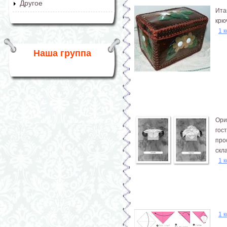
Другое
Ита
крю
1 
Наша группа
Ори
гос
про
скл
1 
1 