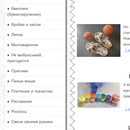
Квиллинг
(бумагокручение)
Кройка и шитье
Не 
слу
Лепка
Реж
кос
Мыловарение
1 
Не выбрасывай,
пригодится
Оригами
Папье-маше
А в
ид
Плетение и ткачество
бум
Рисование
1 
Роспись
Свечи своими руками