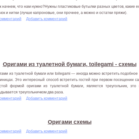
к начнем, что нам нужно?Нужны пластиковые бутылки разных цветов, какие ест
чок и нитки (лучше капроновые, они прочнее, а можно и остатки пряжи).
комментарий
Добавить комментарий
Оригами из туалетной бумаги, toilegami - схемы
гами из туалетной бумаги или toilegami — иногда можно встретить подобное 
тиницах. Это интересный способ встретить гостей при первом посещении с
стой формой оригами из туалетной бумаги, является треугольник, это 
адывается треугольничком два раза.
комментарий
Добавить комментарий
Оригами схемы
комментарий
Добавить комментарий