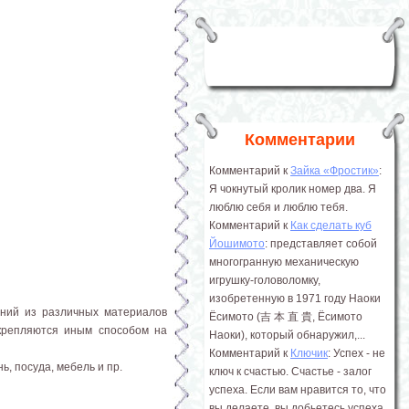
Комментарии
Комментарий к
Зайка «Фростик»
:
Я чокнутый кролик номер два. Я
люблю себя и люблю тебя.
Комментарий к
Как сделать куб
Йошимото
: представляет собой
многогранную механическую
игрушку-головоломку,
изобретенную в 1971 году Наоки
ений из различных материалов
Ёсимото (吉 本 直 貴, Ёсимото
рикрепляются иным способом на
Наоки), который обнаружил,...
Комментарий к
Ключик
: Успех - не
, посуда, мебель и пр.
ключ к счастью. Счастье - залог
успеха. Если вам нравится то, что
вы делаете, вы добьетесь успеха.