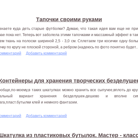
Тапочки своими руками
знаете куда деть старые футболки? Думаю, что такая идея вам еще не прих
чае пока нет. Теперь вот заболела этими тапочками и массажный эффект в та
ем ткань на полоски шириной 2,5 - 3,0 см. Сплетаем три косички одну бо
ичку по кругу не плоской стороной, а ребром (надеюсь по фото понятно будет..
комментарий
Добавить комментарий
Контейнеры для хранения творческих безделуше
ообще,по-моему,в таких шкатулках можно хранить все сыпучее,вплоть до кр
еальный вариант хранения безделушек-дешево и вполне симп
ага,пласт.бутылки клей и немного фантазии.
комментарий
Добавить комментарий
Шкатулка из пластиковых бутылок. Мастер - класс