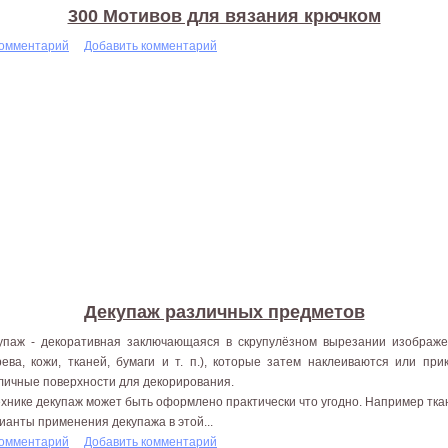
300 Мотивов для вязания крючком
комментарий
Добавить комментарий
Декупаж различных предметов
упаж - декоративная заключающаяся в скрупулёзном вырезании изображ
рева, кожи, тканей, бумаги и т. п.), которые затем наклеиваются или п
личные поверхности для декорирования.
ехнике декупаж может быть оформлено практически что угодно. Например ткань
ианты применения декупажа в этой...
комментарий
Добавить комментарий