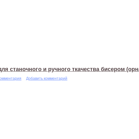
ля станочного и ручного ткачества бисером (ор
комментария
Добавить комментарий