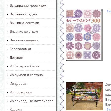
Вышивание крестиком
1 
Вышивка гладью
Вышивка лентами
Вязание крючком
Вязание спицами
Головоломки
Декупаж
Из бисера и бусин
Из бумаги и картона
Из дерева
Дек
(де
Из проволоки
раз
В т
Из природных материалов
Вар
Карвинг
1 