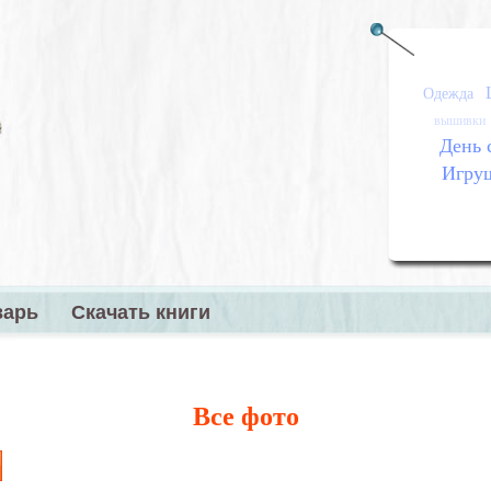
Одежда
вышивки
День 
Игру
варь
Скачать книги
меню
Все фото