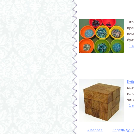
Это
пре
пом
буд
1 
Куб
мат
гол
четы
1 
« первая
‹ предыдущ