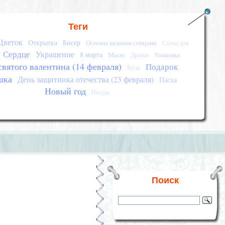
Теги
Цветок
Открытка
Бисер
Основы вязания спицами
Схема для
Сердце
Украшение
8 марта
Мыло
Упаковка
Дракон
святого валентина (14 февраля)
Подарок
Бусы
шка
День защитника отечества (23 февраля)
Пасха
Новый год
Посуда
Поиск