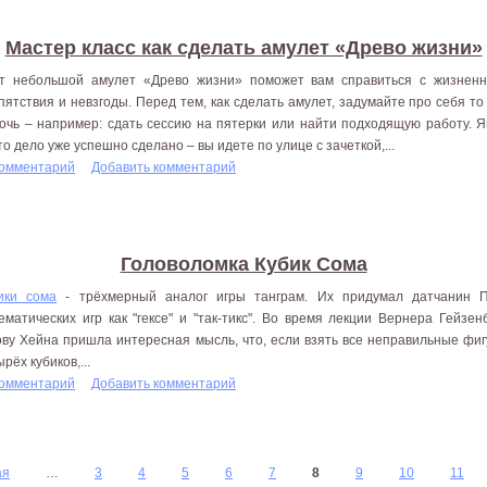
Мастер класс как сделать амулет «Древо жизни»
т небольшой амулет «Древо жизни» поможет вам справиться с жизненн
пятствия и невзгоды. Перед тем, как сделать амулет, задумайте про себя то
очь – например: сдать сессию на пятерки или найти подходящую работу. Яв
то дело уже успешно сделано – вы идете по улице с зачеткой,...
комментарий
Добавить комментарий
Головоломка Кубик Сома
ики сома
- трёхмерный аналог игры танграм. Их придумал датчанин П
ематических игр как "гексе" и "так-тикс". Во время лекции Вернера Гейзе
ову Хейна пришла интересная мысль, что, если взять все неправильные фиг
рёх кубиков,...
комментарий
Добавить комментарий
ая
…
3
4
5
6
7
8
9
10
11