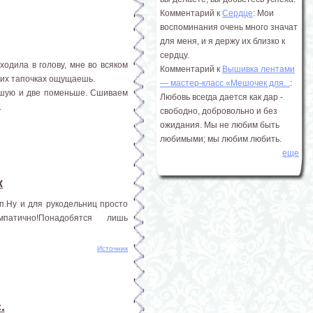
Комментарий к
Сердце
: Мои
воспоминания очень много значат
для меня, и я держу их близко к
сердцу.
одила в голову, мне во всяком
Комментарий к
Вышивка лентами
ких тапочках ощущаешь.
― мастер-класс «Мешочек для...
:
льшую и две поменьше. Сшиваем
Любовь всегда дается как дар -
.
свободно, добровольно и без
ожидания. Мы не любим быть
любимыми; мы любим любить.
еще
к
уп.Ну и для рукодельниц просто
атично!Понадобятся лишь
Источник
.