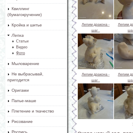
Квиллинг
(бумагокручение)
Лепим дракона -
Лепим др
Кройка и шитье
шаг...
шаг
Лепка
Статьи
Видео
Фото
Мыловарение
Не выбрасывай,
Лепим дракона -
Лепим др
пригодится
шаг...
шаг
Оригами
Папье-маше
Плетение и ткачество
Рисование
Страницы
Роспись