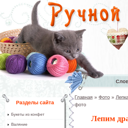
Перейти к основному содержанию
Сло
Главное 
Главная
»
Фото
»
Лепк
Вы здесь
Разделы сайта
фото
Букеты из конфет
Лепим дра
Валяние