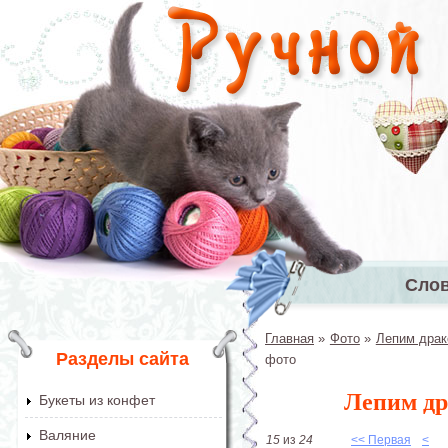
Перейти к основному содержанию
Сло
Главное 
Главная
»
Фото
»
Лепим драк
Вы здесь
Разделы сайта
фото
Лепим др
Букеты из конфет
Валяние
15
из
24
<< Первая
<