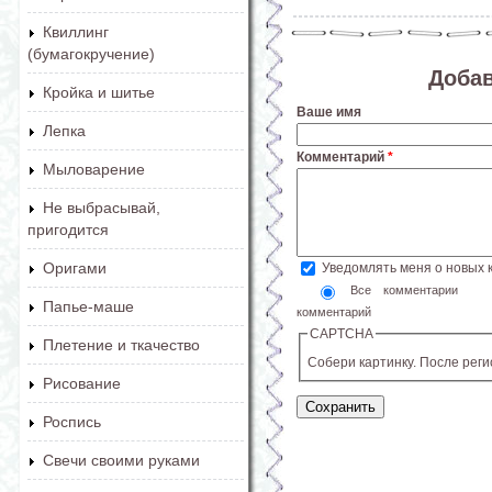
Квиллинг
(бумагокручение)
Доба
Кройка и шитье
Ваше имя
Лепка
Комментарий
*
Мыловарение
Не выбрасывай,
пригодится
Оригами
Уведомлять меня о новых
Все комментарии
Папье-маше
комментарий
CAPTCHA
Плетение и ткачество
Собери картинку. После рег
Рисование
Роспись
Свечи своими руками