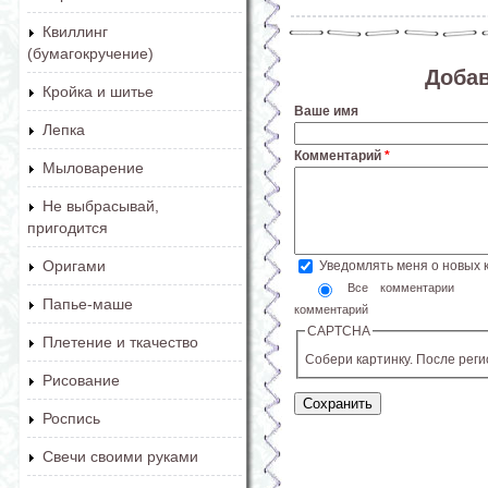
Квиллинг
(бумагокручение)
Доба
Кройка и шитье
Ваше имя
Лепка
Комментарий
*
Мыловарение
Не выбрасывай,
пригодится
Оригами
Уведомлять меня о новых
Все комментарии
Папье-маше
комментарий
CAPTCHA
Плетение и ткачество
Собери картинку. После рег
Рисование
Роспись
Свечи своими руками