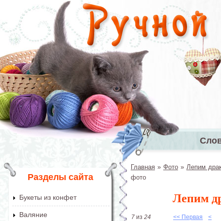
Перейти к основному содержанию
Сло
Главное 
Главная
»
Фото
»
Лепим драк
Вы здесь
Разделы сайта
фото
Лепим др
Букеты из конфет
Валяние
7
из
24
<< Первая
<