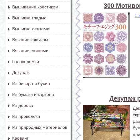
300 Мотиво
Вышивание крестиком
1 
Вышивка гладью
Вышивка лентами
Вязание крючком
Вязание спицами
Головоломки
Декупаж
Из бисера и бусин
Из бумаги и картона
Декупаж 
Из дерева
Де
ск
Из проволоки
раз
Из природных материалов
бум
пр
Карвинг