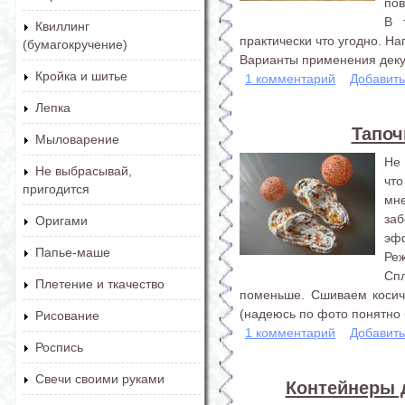
пов
В 
Квиллинг
практически что угодно. На
(бумагокручение)
Варианты применения декуп
Кройка и шитье
1 комментарий
Добавит
Лепка
Тапоч
Мыловарение
Не 
Не выбрасывай,
что
пригодится
мн
за
Оригами
эфф
Папье-маше
Реж
Сп
Плетение и ткачество
поменьше. Сшиваем косичк
(надеюсь по фото понятно б
Рисование
1 комментарий
Добавит
Роспись
Свечи своими руками
Контейнеры 