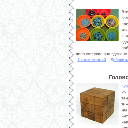
Это
ва
пре
как
в 
сда
раб
дело уже успешно сделано –
1 комментарий
Добавит
Голов
Куб
Их 
так
тик
кв
ин
не