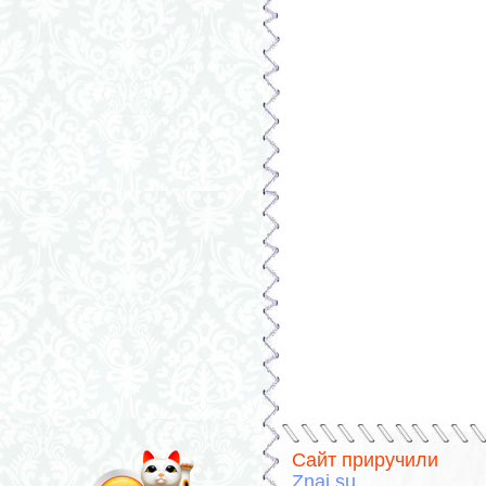
Сайт приручили
Znai.su