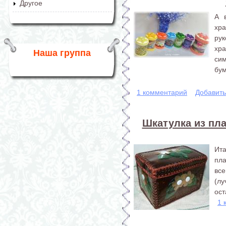
Другое
А 
хра
ру
хр
Наша группа
с
бум
1 комментарий
Добавит
Шкатулка из пла
Ит
пла
все
(л
ост
1 