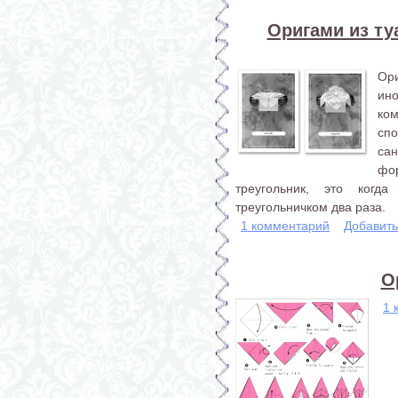
Оригами из туа
Ори
ино
ком
спо
са
фор
треугольник, это когд
треугольничком два раза.
1 комментарий
Добавит
О
1 