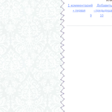
или
1 комментарий
Добавит
« первая
‹ предыдущ
Страницы
9
10