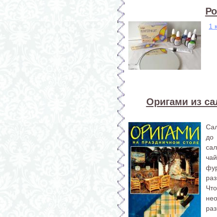
Ро
1 
Оригами из са
Са
до 
са
ча
фу
раз
Чт
не
раз