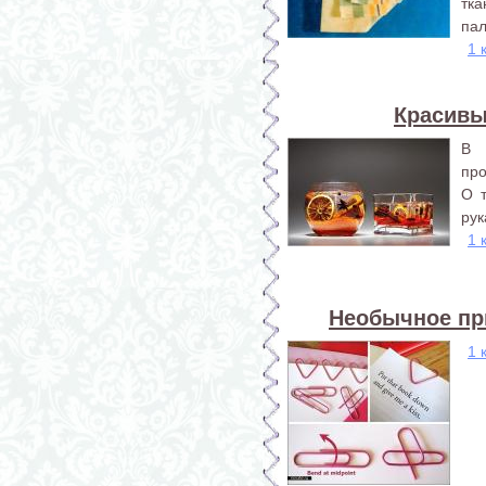
тк
пал
1 
Красивы
В 
про
О 
рук
1 
Необычное пр
1 