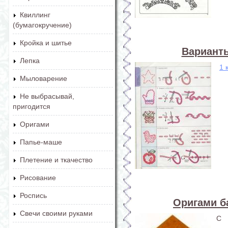
Квиллинг
(бумагокручение)
Кройка и шитье
Вариант
Лепка
1 
Мыловарение
Не выбрасывай,
пригодится
Оригами
Папье-маше
Плетение и ткачество
Рисование
Роспись
Оригами б
Свечи своими руками
С 