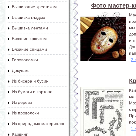
Фото мастер-к
Вышивание крестиком
Ма
Вышивка гладью
пра
мы
Вышивка лентами
до
Вязание крючком
инт
Дан
Вязание спицами
пап
2 
Головоломки
Декупаж
Кв
Из бисера и бусин
Кв
Из бумаги и картона
ма
Из дерева
Мо
отк
Из проволоки
Пр
пок
Из природных материалов
1 
Карвинг