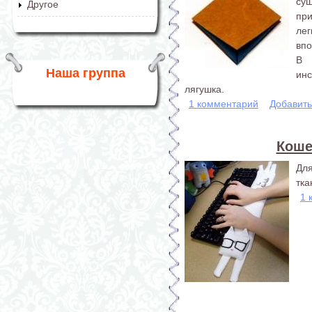
су
Другое
пр
ле
впо
В 
Наша группа
ин
лягушка.
1 комментарий
Добавит
Коше
Для
тка
1 