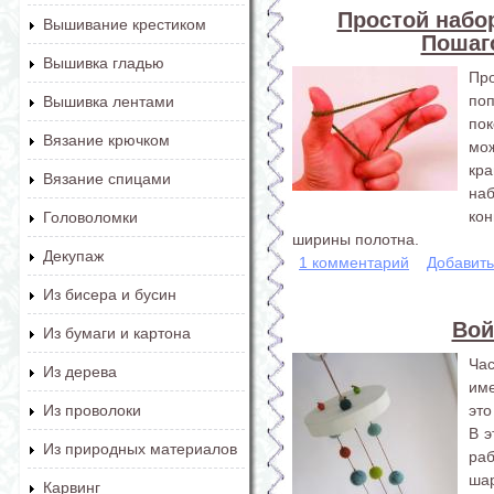
Простой набор
Вышивание крестиком
Пошаг
Вышивка гладью
Про
по
Вышивка лентами
пок
Вязание крючком
мо
кр
Вязание спицами
на
ко
Головоломки
ширины полотна.
Декупаж
1 комментарий
Добавит
Из бисера и бусин
Вой
Из бумаги и картона
Ча
Из дерева
име
это
Из проволоки
В э
Из природных материалов
ра
шар
Карвинг