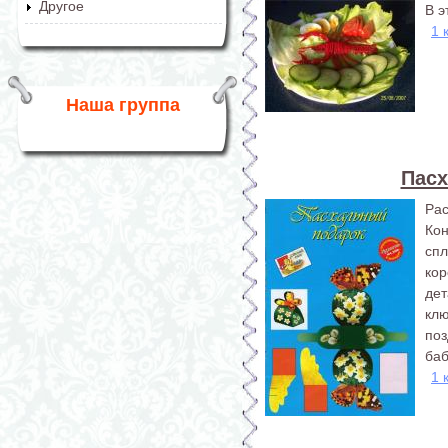
Другое
В э
1 
Наша группа
Пасх
Ра
Ко
спл
ко
де
клю
по
баб
1 