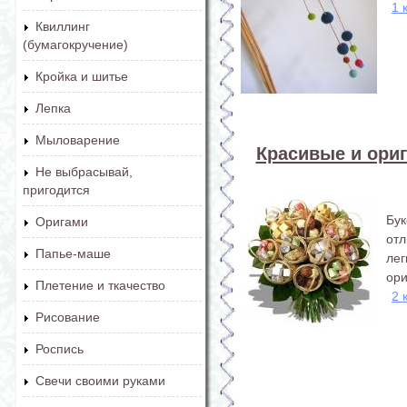
1 
Квиллинг
(бумагокручение)
Кройка и шитье
Лепка
Мыловарение
Красивые и ори
Не выбрасывай,
пригодится
Бу
Оригами
от
Папье-маше
ле
ори
Плетение и ткачество
2 
Рисование
Роспись
Свечи своими руками