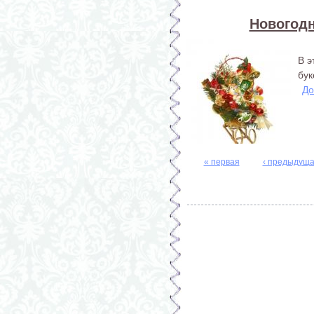
Новогодн
В э
бук
До
« первая
‹ предыдущ
Страницы