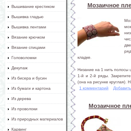
Мозаичное плет
Вышивание крестиком
Вышивка гладью
Мо
мо
Вышивка лентами
низ
Вязание крючком
чи
две
Вязание спицами
ря
кладке.
Головоломки
Декупаж
Низание на 1 нить полосы 
1-й и 2-й ряды. Закрепит
Из бисера и бусин
(она на рисунке круглая). Н
1 комментарий
Добавит
Из бумаги и картона
Из дерева
Мозаичное пле
Из проволоки
Из природных материалов
Карвинг