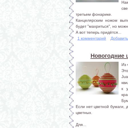
На
св
третьем фонарике.
Канцелярским ножом вып
будет "махриться", но мож
А вот теперь придётся...
1 комментарий
Добавит
Новогодние 
Из 
Эт
Ju
кви
к 
кра
Бум
Если нет цветной бумаги, 
цветных.
Для...