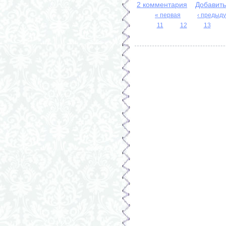
2 комментария
Добавит
« первая
‹ предыд
11
12
13
Страницы