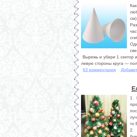
Ка
лю
см)
Ра
час
сги
Одн
све
Вырежь и убери 1 сектор и
левую стороны круга — пол
63 комментария
Добави
Е
1.
про
пос
луч
то 
2.
бум