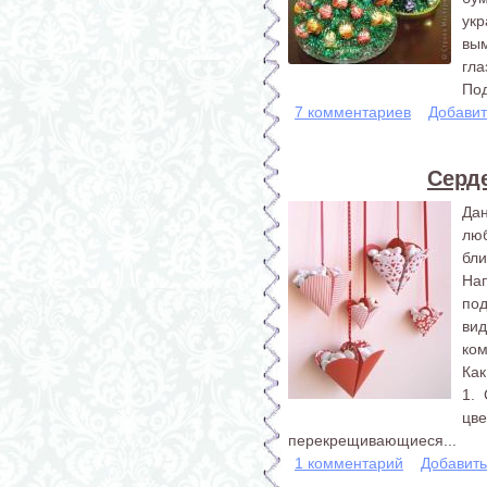
укр
вым
гла
Под
7 комментариев
Добавит
Серд
Да
люб
бл
На
по
ви
ком
Как
1. 
цве
перекрещивающиеся...
1 комментарий
Добавит