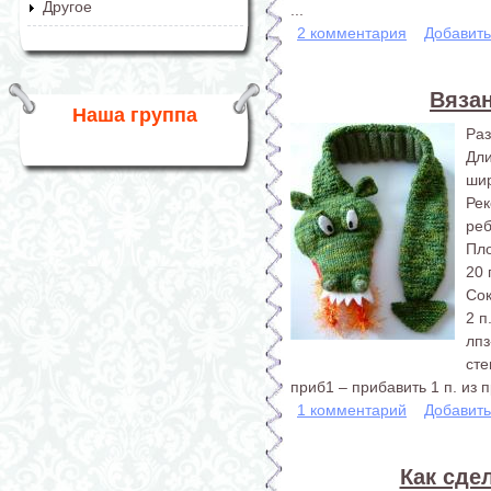
Другое
...
2 комментария
Добавит
Вяза
Наша группа
Раз
Дл
шир
Ре
реб
Пло
20 
Со
2 п
лпз
сте
приб1 – прибавить 1 п. из 
1 комментарий
Добавит
Как сде