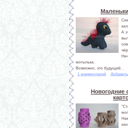
Маленьки
Си
кал
А 
вы
со
чёр
Ни
мотылька.
Возможно, это будущий...
1 комментарий
Добавит
Новогодние 
карт
"С
мог
На
кан