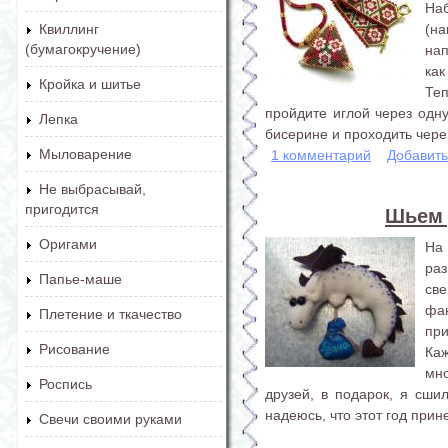
Наб
(н
Квиллинг
(бумагокручение)
на
как
Кройка и шитье
Те
пройдите иглой через одн
Лепка
бисерине и проходить через
Мыловарение
1 комментарий
Добавит
Не выбрасывай,
пригодится
Шьем 
Оригами
На
ра
Папье-маше
св
фан
Плетение и ткачество
пр
Рисование
Каж
мно
Роспись
друзей, в подарок, я сши
надеюсь, что этот год прин
Свечи своими руками