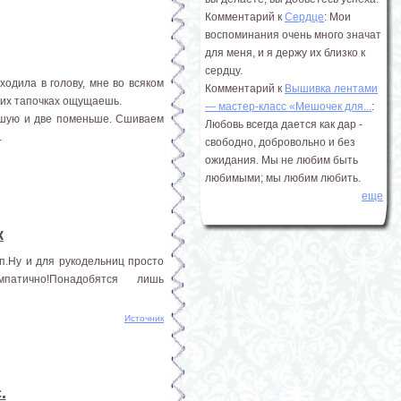
Комментарий к
Сердце
: Мои
воспоминания очень много значат
для меня, и я держу их близко к
сердцу.
одила в голову, мне во всяком
Комментарий к
Вышивка лентами
ких тапочках ощущаешь.
― мастер-класс «Мешочек для...
:
льшую и две поменьше. Сшиваем
Любовь всегда дается как дар -
.
свободно, добровольно и без
ожидания. Мы не любим быть
любимыми; мы любим любить.
еще
к
уп.Ну и для рукодельниц просто
атично!Понадобятся лишь
Источник
.