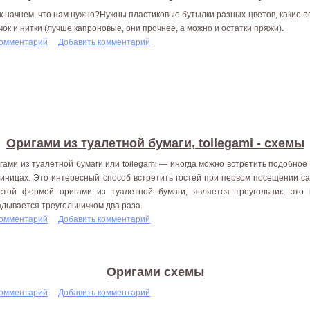
к начнем, что нам нужно?Нужны пластиковые бутылки разных цветов, какие ест
чок и нитки (лучше капроновые, они прочнее, а можно и остатки пряжи).
комментарий
Добавить комментарий
Оригами из туалетной бумаги, toilegami - схемы
гами из туалетной бумаги или toilegami — иногда можно встретить подобное 
тиницах. Это интересный способ встретить гостей при первом посещении с
стой формой оригами из туалетной бумаги, является треугольник, это 
адывается треугольничком два раза.
комментарий
Добавить комментарий
Оригами схемы
комментарий
Добавить комментарий