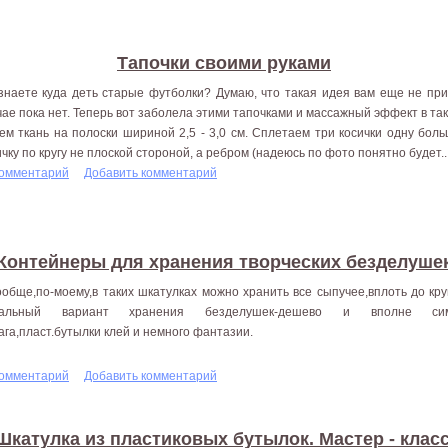
Тапочки своими руками
знаете куда деть старые футболки? Думаю, что такая идея вам еще не прих
чае пока нет. Теперь вот заболела этими тапочками и массажный эффект в та
ем ткань на полоски шириной 2,5 - 3,0 см. Сплетаем три косички одну бо
ичку по кругу не плоской стороной, а ребром (надеюсь по фото понятно будет..
комментарий
Добавить комментарий
Контейнеры для хранения творческих безделуше
ообще,по-моему,в таких шкатулках можно хранить все сыпучее,вплоть до кр
еальный вариант хранения безделушек-дешево и вполне симп
ага,пласт.бутылки клей и немного фантазии.
комментарий
Добавить комментарий
Шкатулка из пластиковых бутылок. Мастер - класс