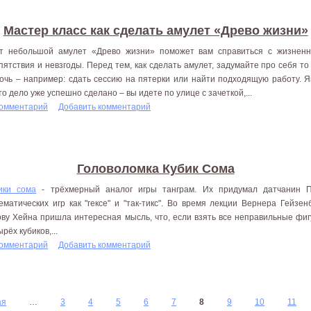
Мастер класс как сделать амулет «Древо жизни»
т небольшой амулет «Древо жизни» поможет вам справиться с жизненн
пятствия и невзгоды. Перед тем, как сделать амулет, задумайте про себя то
очь – например: сдать сессию на пятерки или найти подходящую работу. Яв
то дело уже успешно сделано – вы идете по улице с зачеткой,...
комментарий
Добавить комментарий
Головоломка Кубик Сома
ики сома
- трёхмерный аналог игры танграм. Их придумал датчанин П
ематических игр как "гексе" и "так-тикс". Во время лекции Вернера Гейзе
ову Хейна пришла интересная мысль, что, если взять все неправильные фиг
рёх кубиков,...
комментарий
Добавить комментарий
ая
…
3
4
5
6
7
8
9
10
11