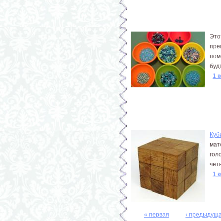
Это
пре
пом
буд
1 
Куб
мат
гол
четы
1 
« первая
‹ предыдущ