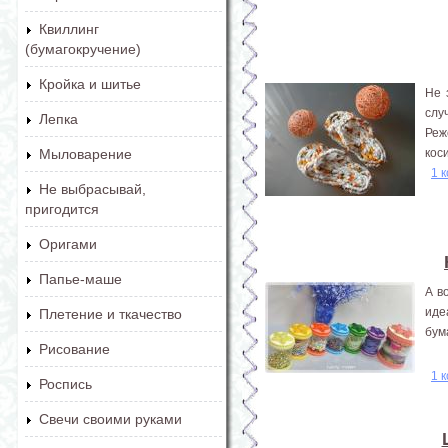
Квиллинг
(бумагокручение)
Кройка и шитье
Не 
слу
Лепка
Реж
кос
Мыловарение
1 
Не выбрасывай,
пригодится
Оригами
Папье-маше
А в
ид
Плетение и ткачество
бум
Рисование
1 
Роспись
Свечи своими руками