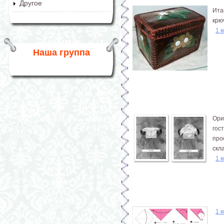
Другое
Ита
крю
1 
Наша группа
Ори
гос
про
скл
1 
1 