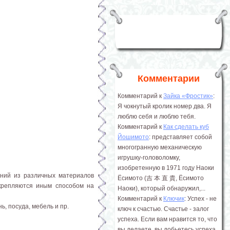
Комментарии
Комментарий к
Зайка «Фростик»
:
Я чокнутый кролик номер два. Я
люблю себя и люблю тебя.
Комментарий к
Как сделать куб
Йошимото
: представляет собой
многогранную механическую
игрушку-головоломку,
изобретенную в 1971 году Наоки
ений из различных материалов
Ёсимото (吉 本 直 貴, Ёсимото
рикрепляются иным способом на
Наоки), который обнаружил,...
Комментарий к
Ключик
: Успех - не
, посуда, мебель и пр.
ключ к счастью. Счастье - залог
успеха. Если вам нравится то, что
вы делаете, вы добьетесь успеха.