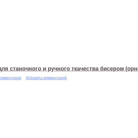
ля станочного и ручного ткачества бисером (ор
комментария
Добавить комментарий