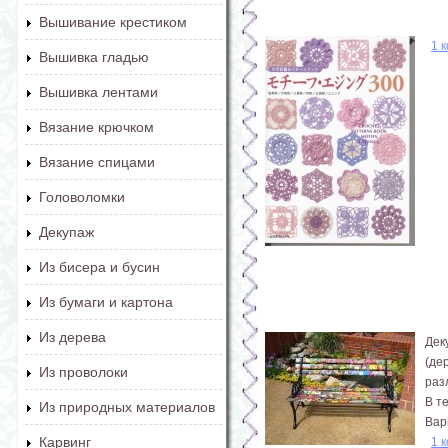
Вышивание крестиком
1 
Вышивка гладью
Вышивка лентами
Вязание крючком
Вязание спицами
Головоломки
Декупаж
Из бисера и бусин
Из бумаги и картона
Из дерева
Дек
(де
Из проволоки
раз
В т
Из природных материалов
Вар
Карвинг
1 