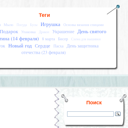
Теги
Игрушка
а
Мыло
Основы вязания спицами
Посуда
Бусы
День святого
Подарок
Украшение
Упаковка
Дракон
тина (14 февраля)
8 марта
Бисер
Схема для вышивки
Новый год
Сердце
ток
День защитника
Пасха
отечества (23 февраля)
Поиск