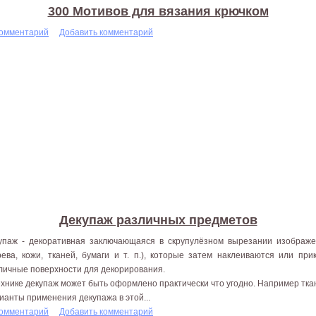
300 Мотивов для вязания крючком
комментарий
Добавить комментарий
Декупаж различных предметов
упаж - декоративная заключающаяся в скрупулёзном вырезании изображ
рева, кожи, тканей, бумаги и т. п.), которые затем наклеиваются или п
личные поверхности для декорирования.
ехнике декупаж может быть оформлено практически что угодно. Например ткань
ианты применения декупажа в этой...
комментарий
Добавить комментарий