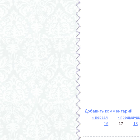
Добавить комментарий
« первая
‹ предыдущ
Страницы
16
17
18