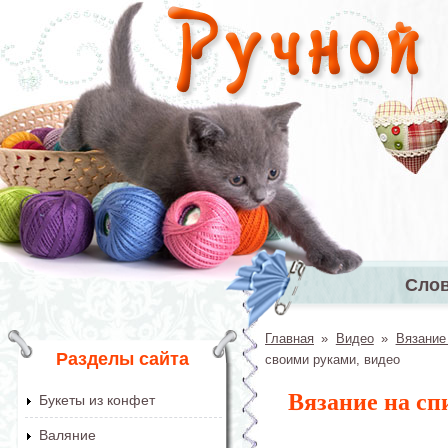
Перейти к основному содержанию
Сло
Главное 
Главная
»
Видео
»
Вязание
Вы здесь
Разделы сайта
своими руками, видео
Вязание на спи
Букеты из конфет
Валяние