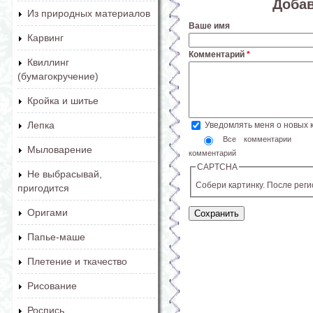
Доба
Из природных материалов
Ваше имя
Карвинг
Комментарий
*
Квиллинг
(бумагокручение)
Кройка и шитье
Лепка
Уведомлять меня о новых
Все комментарии
Мыловарение
комментарий
CAPTCHA
Не выбрасывай,
Собери картинку. После рег
пригодится
Оригами
Папье-маше
Плетение и ткачество
Рисование
Роспись