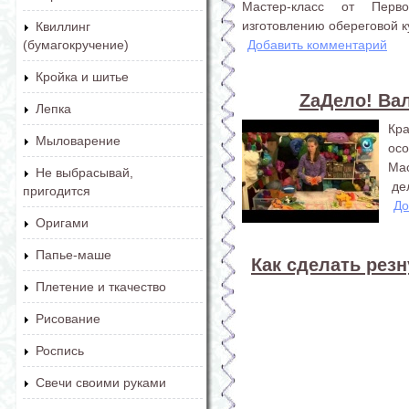
Мастер-класс от Перв
изготовлению обереговой к
Квиллинг
Добавить комментарий
(бумагокручение)
Кройка и шитье
ZaДело! Ва
Лепка
Кр
Мыловарение
осо
Ма
Не выбрасывай,
де
пригодится
До
Оригами
Папье-маше
Как сделать резн
Плетение и ткачество
Рисование
Роспись
Свечи своими руками