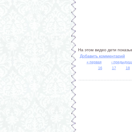
На этом видео дети показыв
Добавить комментарий
« первая
‹ предыдущ
Страницы
16
17
18