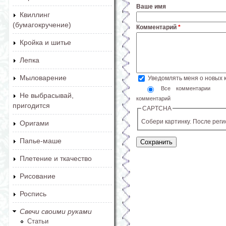
Ваше имя
Квиллинг
(бумагокручение)
Комментарий
*
Кройка и шитье
Лепка
Мыловарение
Уведомлять меня о новых
Все комментарии
Не выбрасывай,
комментарий
пригодится
CAPTCHA
Собери картинку. После рег
Оригами
Папье-маше
Плетение и ткачество
Рисование
Роспись
Свечи своими руками
Статьи