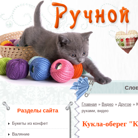
Перейти к основному содержанию
Сло
Главное 
Главная
»
Видео
»
Другое
»
Вы здесь
Разделы сайта
руками, видео
Кукла-оберег "
Букеты из конфет
Валяние