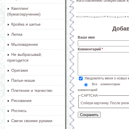
изготовлению обереговой к
Квиллинг
(бумагокручение)
Кройка и шитье
Доба
Лепка
Ваше имя
Мыловарение
Комментарий
*
Не выбрасывай,
пригодится
Оригами
Уведомлять меня о новых
Папье-маше
Все комментарии
комментарий
Плетение и ткачество
CAPTCHA
Рисование
Собери картинку. После рег
Роспись
Свечи своими руками