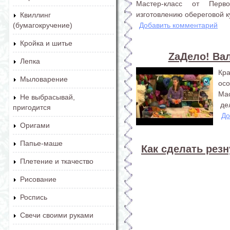
Мастер-класс от Перв
изготовлению обереговой к
Квиллинг
Добавить комментарий
(бумагокручение)
Кройка и шитье
ZaДело! Ва
Лепка
Кр
Мыловарение
осо
Ма
Не выбрасывай,
де
пригодится
До
Оригами
Папье-маше
Как сделать резн
Плетение и ткачество
Рисование
Роспись
Свечи своими руками