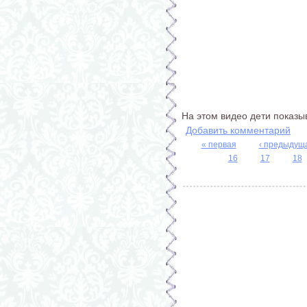
На этом видео дети показыв
Добавить комментарий
« первая
‹ предыдущ
Страницы
16
17
18