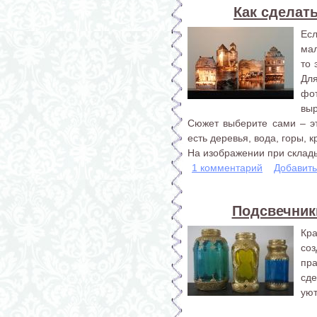
Как сделат
Есл
мал
то 
Дл
фо
выр
Сюжет выберите сами – э
есть деревья, вода, горы, 
На изображении при склады
1 комментарий
Добавит
Подсвечник
Кра
со
пр
сде
уют