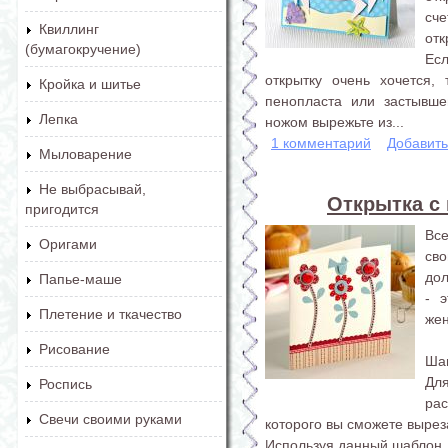
сч
Квиллинг
отк
(бумагокручение)
Есл
открытку очень хочется,
Кройка и шитье
пенопласта или застывш
Лепка
ножом вырежьте из...
1 комментарий
Добавит
Мыловарение
Не выбрасывай,
Открытка с
пригодится
Вс
Оригами
сво
дол
Папье-маше
- 
Плетение и ткачество
жен
Рисование
Шаг
Для
Роспись
ра
Свечи своими руками
которого вы сможете вырез
Используя данный шаблон, 