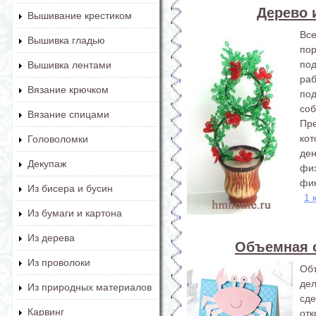
Дерево 
Вышивание крестиком
Вс
Вышивка гладью
по
под
Вышивка лентами
ра
Вязание крючком
под
соб
Вязание спицами
Пр
ко
Головоломки
де
Декупаж
фи
фин
Из бисера и бусин
1 
Из бумаги и картона
Из дерева
Объемная 
Из проволоки
Об
дел
Из природных материалов
сд
Карвинг
отк