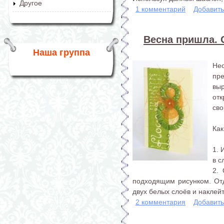
Другое
1 комментарий
Добавит
Весна пришла. 
Наша группа
Не
пр
вы
от
сво
Как
1. 
в с
2.
подходящим рисунком. От
двух белых слоёв и наклейт
2 комментария
Добавит