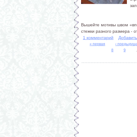
зап
Вышейте мотивы швом «впе
стежки разного размера - от.
1 комментарий
Добавит
« первая
‹ предыдущ
8
9
Страницы