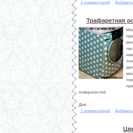
1 комментарий
Добавит
Трафаретная р
Мое
пр
ме
час
ка
по
де
ма
по
пр
поверхностей.
Для...
1 комментарий
Добавит
Цв