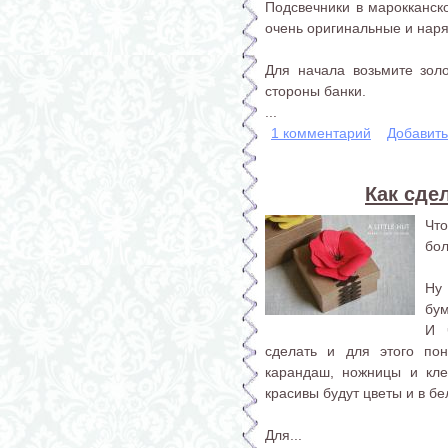
Подсвечники в марокканск
очень оригинальные и нар
Для начала возьмите зол
стороны банки.
...
1 комментарий
Добавит
Как сде
Чт
бо
Ну 
бум
И 
сделать и для этого пон
карандаш, ножницы и кле
красивы будут цветы и в б
Для...