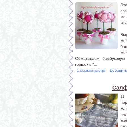
Эт
св
мо
кач
Выр
мо
ба
меж
Обматываем бамбуковую 
горшок в "...
1 комментарий
Добавит
Салф
1)
пе
ко
пя
тк
стр