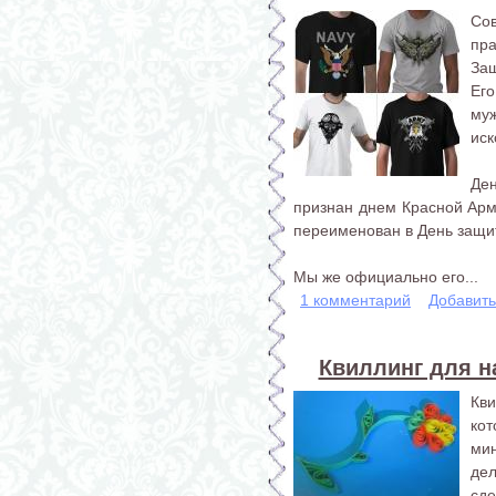
Со
пр
Защ
Ег
му
иск
Де
признан днем Красной Арм
переименован в День защит
Мы же официально его...
1 комментарий
Добавит
Квиллинг для н
Кв
ко
ми
дел
сде