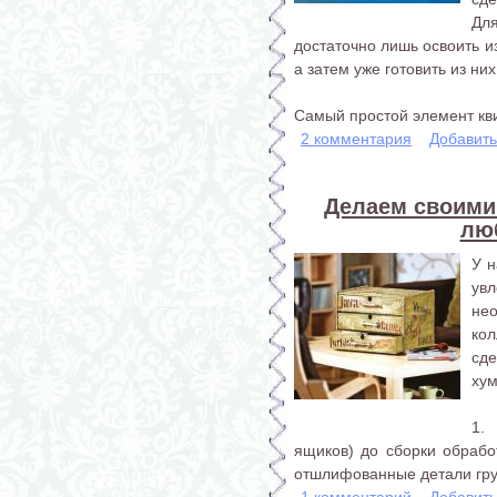
Дл
достаточно лишь освоить и
а затем уже готовить из ни
Самый простой элемент кви
2 комментария
Добавит
Делаем своими
лю
У 
ув
не
ко
сде
хум
1.
ящиков) до сборки обрабо
отшлифованные детали грун
1 комментарий
Добавит