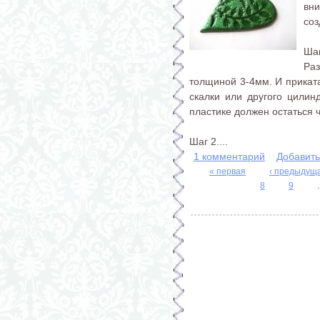
вни
соз
Шаг
Ра
толщиной 3-4мм. И прикат
скалки или другого цилин
пластике должен остаться ч
Шаг 2....
1 комментарий
Добавит
« первая
‹ предыдущ
8
9
Страницы