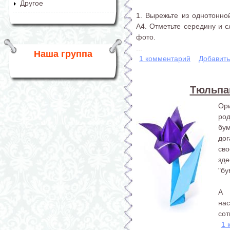
Другое
1. Вырежьте из однотонн
А4. Отметьте середину и с
фото.
...
Наша группа
1 комментарий
Добавит
Тюльпан
Ор
род
бу
дог
сво
зд
"бу
А 
на
сот
1 