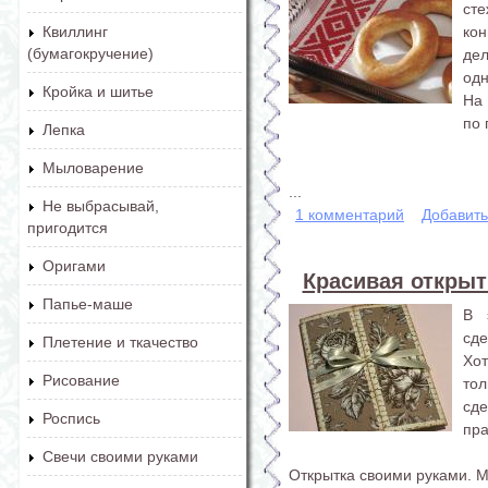
ст
ко
Квиллинг
(бумагокручение)
де
одн
Кройка и шитье
На 
по 
Лепка
Мыловарение
...
Не выбрасывай,
1 комментарий
Добавит
пригодится
Оригами
Красивая открыт
Папье-маше
В 
сд
Плетение и ткачество
Хо
Рисование
то
сде
Роспись
пра
Свечи своими руками
Открытка своими руками. М