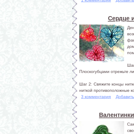
Сердце и
Де
во
фа
до
пом
Ша
Плоскогубцами отрежьте л
Шаг 2: Свяжите концы нитк
ниткой противоположные ко
3 комментария
Добавит
Валентинки
Сам
св