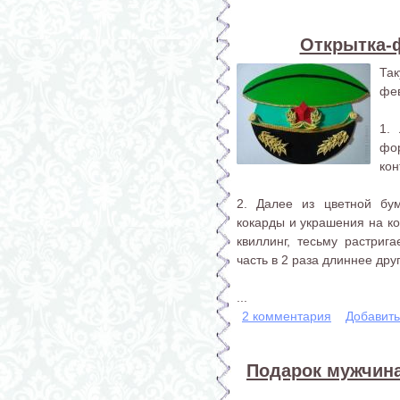
Открытка-
Та
фе
1.
фо
кон
2. Далее из цветной бум
кокарды и украшения на ко
квиллинг, тесьму растриг
часть в 2 раза длиннее дру
...
2 комментария
Добавит
Подарок мужчина