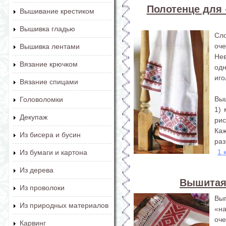
Полотенце для 
Вышивание крестиком
Вышивка гладью
Сл
оч
Вышивка лентами
Не
Вязание крючком
од
иго
Вязание спицами
Вы
Головоломки
1) 
Декупаж
ри
Каж
Из бисера и бусин
раз
1 
Из бумаги и картона
Из дерева
Вышитая
Из проволоки
Вы
Из природных материалов
«н
оче
Карвинг