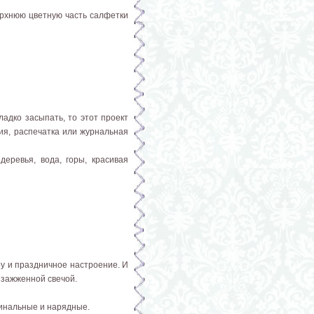
ерхнюю цветную часть салфетки
ладко засыпать, то этот проект
ия, распечатка или журнальная
еревья, вода, горы, красивая
ру и праздничное настроение. И
с зажженной свечой.
гинальные и нарядные.