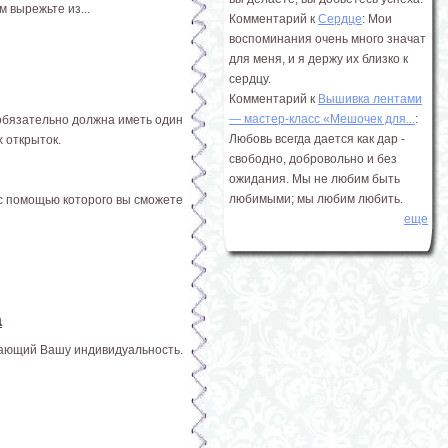
 вырежьте из...
Комментарий к
Сердце
: Мои
воспоминания очень много значат
для меня, и я держу их близко к
сердцу.
Комментарий к
Вышивка лентами
― мастер-класс «Мешочек для...
:
 обязательно должна иметь один
Любовь всегда дается как дар -
 открыток.
свободно, добровольно и без
ожидания. Мы не любим быть
любимыми; мы любим любить.
с помощью которого вы сможете
еще
а
жающий Вашу индивидуальность.