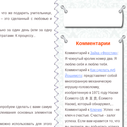
 что же подарить учительнице,
к – это сделанный с любовью и
ьно за один день (или за одну
ратами. К процессу...
Комментарии
Комментарий к
Зайка «Фростик»
:
Я чокнутый кролик номер два. Я
люблю себя и люблю тебя.
Комментарий к
Как сделать куб
Йошимото
: представляет собой
многогранную механическую
игрушку-головоломку,
изобретенную в 1971 году Наоки
Ёсимото (吉 本 直 貴, Ёсимото
Наоки), который обнаружил,...
опробуем сделать с вами самую
Комментарий к
Ключик
: Успех - не
клеивания основных элементов
ключ к счастью. Счастье - залог
успеха. Если вам нравится то, что
 можно использовать для этого
вы делаете, вы добьетесь успеха.