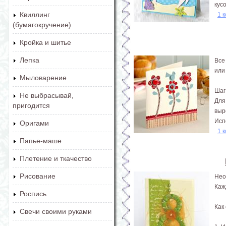
кус
Квиллинг
1 
(бумагокручение)
Кройка и шитье
Лепка
Все
или
Мыловарение
Шаг
Не выбрасывай,
Для
пригодится
выр
Исп
Оригами
1 
Папье-маше
Плетение и ткачество
Рисование
Нео
Каж
Роспись
Как
Свечи своими руками