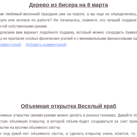
Дерево из бисера на 8 марта
ми любимый весенний праздник уже на пороге, а вы еще не определились,
руге или коллеге по работе? Не печальтесь, помните, что лучший подаро
отой собственными руками.
длагаем вам вариант подобного подарка, который можно соорудить буквал
ь) не прилагая особых физических усилий и с минимальными финансовыми зат
комментарий
Добавить комментарий
Объемная открытка Веселый краб
емные открытки своими руками можно делать в разных техниках. Давайте п
стую объемную открытку, в которой объем будет создаваться за счет при
рытки на кусочки объемного скотча.
и под рукой нет объемного скотча, а сделать открытку очень хочется, то