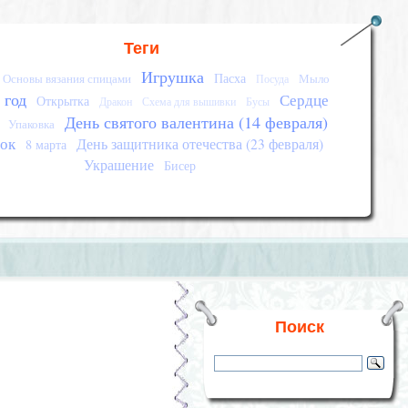
Теги
Игрушка
Пасха
Основы вязания спицами
Мыло
Посуда
 год
Сердце
Открытка
Дракон
Схема для вышивки
Бусы
День святого валентина (14 февраля)
Упаковка
ок
День защитника отечества (23 февраля)
8 марта
Украшение
Бисер
Поиск