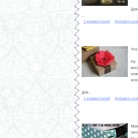
Для
...
1 комментарий
Добавить ко
Что
Ну 
вос
нож
исп
Для...
1 комментарий
Добавить ко
Мое
пят