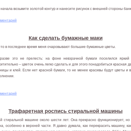
 начала возьмите золотой контур и нанесите рисунок с внешней стороны бан
мментарий
Как сделать бумажные маки
-то в последнее время меня очаровывают большие бумажные цветы.
разве это не прелесть: на фоне невзрачной бумаги поселился яркий
хитительно – цветок очень легко сделать и для этого понадобиться красная д
ницы и клей. Если нет красной бумаги, то не менее красивы будут цветы и
олнении.
мментарий
Трафаретная роспись стиральной машины
й стиральной машине около шести лет. Она прекрасно функционирует, но 
на, особенно в верхней части. Я давно думала, как перекрасить машину, к