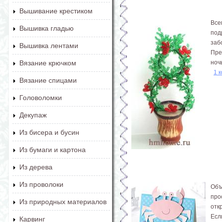
Вышивание крестиком
Все
Вышивка гладью
под
заб
Вышивка лентами
Пре
ноч
Вязание крючком
1 
Вязание спицами
Головоломки
Декупаж
Из бисера и бусин
Из бумаги и картона
Из дерева
Из проволоки
Объ
про
Из природных материалов
отк
Есл
Карвинг