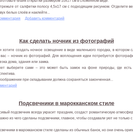
Изготовьте бланк открытки размером 10x17 см в сложенном виде.
Отрежьте от салфетки полосу 4,5x17 см с подходящим рисунком. Отделите в
двух белых слоёв и наклейте...
комментария
Добавить комментарий
Как сделать ночник из фотографий
и хотите создать ночное освещение в виде маленького городка, в котором с
 вас – ночник из фотографий. Для воплощения идеи потребуется фотограф
езка дома, здания или замка.
ет выберите сами – это может быть замок на фоне природы, где есть д
спектива.
изображении при складывании должна сохраняться законченная...
мментарий
Подсвечники в марокканском стиле
сивый подсвечник всегда украсит праздник, создаст романтическую атмосфе
важно из чего сделаны подсвечники, главное, чтобы создавали уют не только 
свечники в марокканском стиле сделаны из обычных банок, но они очень ори