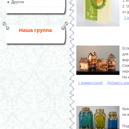
1. 
Другое
2. 
от 
2 
Наша группа
Есл
для
выр
Сюж
пер
На 
1 комментарий
Добавить ко
Кра
не 
Под