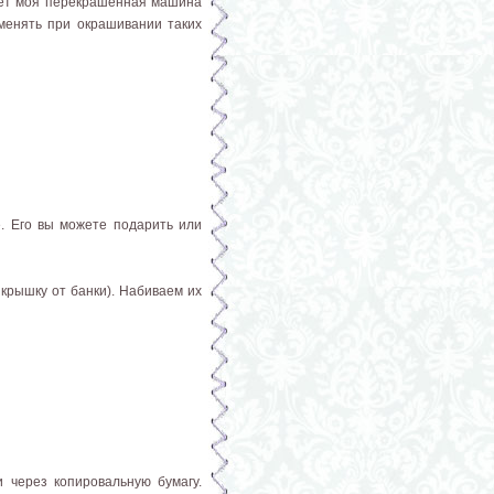
жет моя перекрашенная машина
именять при окрашивании таких
е. Его вы можете подарить или
 крышку от банки). Набиваем их
и через копировальную бумагу.