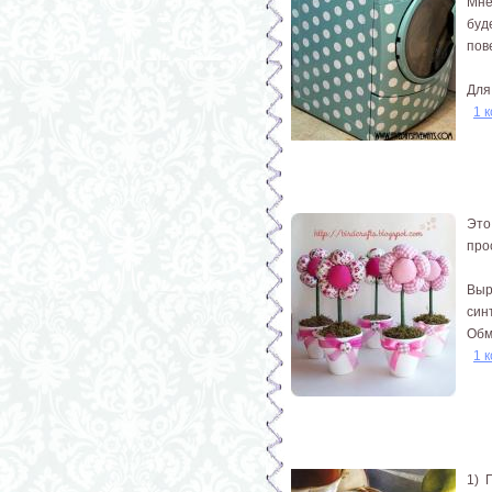
Мне
буд
пов
Для.
1 
Это
про
Выр
син
Обм
1 
1) 