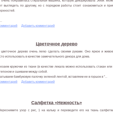
 очень понравилась стиральная машина, которую декорировала Эбби. Мо
ет выглядеть по другому, но с порядком работы стоит ознакомиться и пр
ерхностей.
..
комментарий
Добавить комментарий
Цветочное дерево
 цветочное дерево очень легко сделать своими руками. Оно яркое и живо
сто использовать в качестве замечательного декора для дома.
езаем кружочки из ткани (в качестве лекала можно использовать стакан или
тепоном и сшиваем между собой.
атываем бамбуковую палочку зеленой лентой, вставляем ее в горшок в "...
комментарий
Добавить комментарий
Салфетка «Нежность»
Переснимите узор с рис, 1 на кальку и переведите его на ткань салфетк