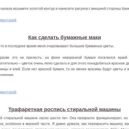
 начала возьмите золотой контур и нанесите рисунок с внешней стороны бан
мментарий
Как сделать бумажные маки
-то в последнее время меня очаровывают большие бумажные цветы.
разве это не прелесть: на фоне невзрачной бумаги поселился яркий
хитительно – цветок очень легко сделать и для этого понадобиться красная д
ницы и клей. Если нет красной бумаги, то не менее красивы будут цветы и
олнении.
мментарий
Трафаретная роспись стиральной машины
й стиральной машине около шести лет. Она прекрасно функционирует, но 
на, особенно в верхней части. Я давно думала, как перекрасить машину, к