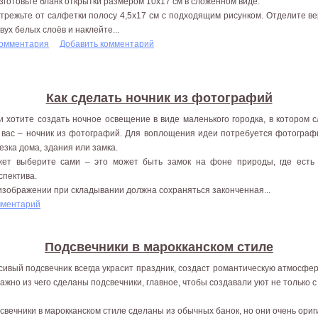
Изготовьте бланк открытки размером 10x17 см в сложенном виде.
Отрежьте от салфетки полосу 4,5x17 см с подходящим рисунком. Отделите в
двух белых слоёв и наклейте...
комментария
Добавить комментарий
Как сделать ночник из фотографий
и хотите создать ночное освещение в виде маленького городка, в котором с
 вас – ночник из фотографий. Для воплощения идеи потребуется фотограф
езка дома, здания или замка.
ет выберите сами – это может быть замок на фоне природы, где есть д
спектива.
изображении при складывании должна сохраняться законченная...
мментарий
Подсвечники в марокканском стиле
сивый подсвечник всегда украсит праздник, создаст романтическую атмосфе
важно из чего сделаны подсвечники, главное, чтобы создавали уют не только 
свечники в марокканском стиле сделаны из обычных банок, но они очень ори