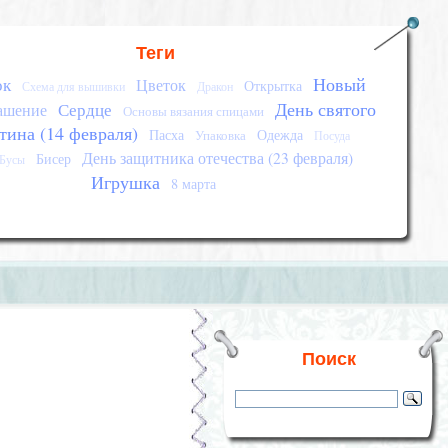
Теги
Новый
ок
Цветок
Открытка
Схема для вышивки
Дракон
День святого
Сердце
ашение
Основы вязания спицами
тина (14 февраля)
Пасха
Одежда
Упаковка
Посуда
День защитника отечества (23 февраля)
Бисер
Бусы
Игрушка
8 марта
Поиск