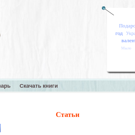
Подар
год
Укр
вален
Мыло
варь
Скачать книги
меню
Статьи