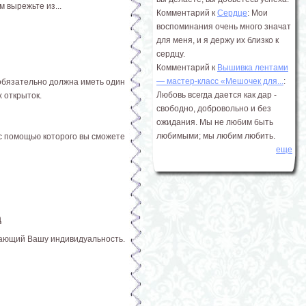
 вырежьте из...
Комментарий к
Сердце
: Мои
воспоминания очень много значат
для меня, и я держу их близко к
сердцу.
Комментарий к
Вышивка лентами
― мастер-класс «Мешочек для...
:
 обязательно должна иметь один
Любовь всегда дается как дар -
 открыток.
свободно, добровольно и без
ожидания. Мы не любим быть
любимыми; мы любим любить.
с помощью которого вы сможете
еще
а
жающий Вашу индивидуальность.