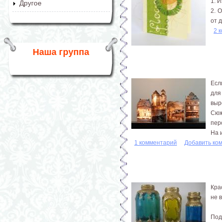
1. 
Другое
2. 
от 
2 
Наша группа
Есл
для
выр
Сюж
пер
На 
1 комментарий
Добавить ко
Кра
не 
Под