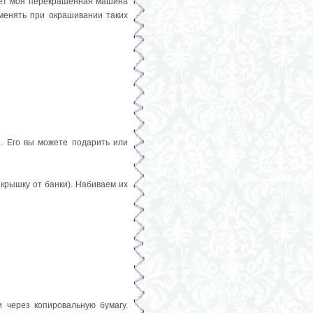
жет моя перекрашенная машина
именять при окрашивании таких
е. Его вы можете подарить или
 крышку от банки). Набиваем их
и через копировальную бумагу.