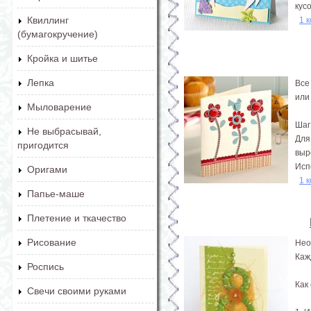
кус
Квиллинг
1 
(бумагокручение)
Кройка и шитье
Лепка
Все
или
Мыловарение
Шаг
Не выбрасывай,
Для
пригодится
выр
Исп
Оригами
1 
Папье-маше
Плетение и ткачество
Рисование
Нео
Каж
Роспись
Как
Свечи своими руками