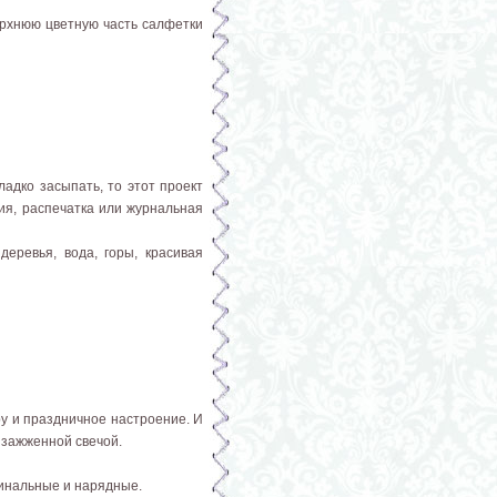
ерхнюю цветную часть салфетки
ладко засыпать, то этот проект
ия, распечатка или журнальная
еревья, вода, горы, красивая
ру и праздничное настроение. И
с зажженной свечой.
гинальные и нарядные.