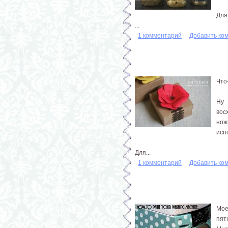
Для
...
1 комментарий
Добавить ко
Что
Ну 
вос
нож
исп
Для...
1 комментарий
Добавить ко
Мое
пят