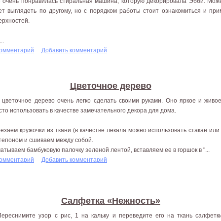
 очень понравилась стиральная машина, которую декорировала Эбби. Мо
ет выглядеть по другому, но с порядком работы стоит ознакомиться и пр
ерхностей.
..
комментарий
Добавить комментарий
Цветочное дерево
 цветочное дерево очень легко сделать своими руками. Оно яркое и живо
сто использовать в качестве замечательного декора для дома.
езаем кружочки из ткани (в качестве лекала можно использовать стакан или
тепоном и сшиваем между собой.
атываем бамбуковую палочку зеленой лентой, вставляем ее в горшок в "...
комментарий
Добавить комментарий
Салфетка «Нежность»
Переснимите узор с рис, 1 на кальку и переведите его на ткань салфетк