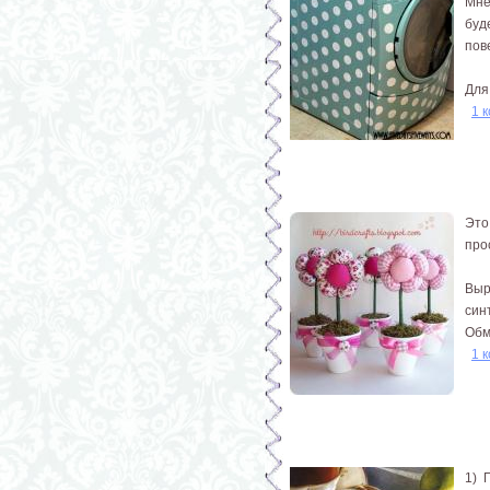
Мне
буд
пов
Для.
1 
Это
про
Выр
син
Обм
1 
1) 