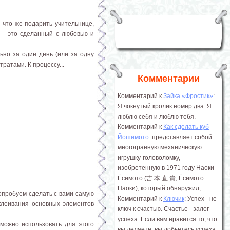
 что же подарить учительнице,
к – это сделанный с любовью и
ьно за один день (или за одну
ратами. К процессу...
Комментарии
Комментарий к
Зайка «Фростик»
:
Я чокнутый кролик номер два. Я
люблю себя и люблю тебя.
Комментарий к
Как сделать куб
Йошимото
: представляет собой
многогранную механическую
игрушку-головоломку,
изобретенную в 1971 году Наоки
Ёсимото (吉 本 直 貴, Ёсимото
Наоки), который обнаружил,...
опробуем сделать с вами самую
Комментарий к
Ключик
: Успех - не
клеивания основных элементов
ключ к счастью. Счастье - залог
успеха. Если вам нравится то, что
 можно использовать для этого
вы делаете, вы добьетесь успеха.