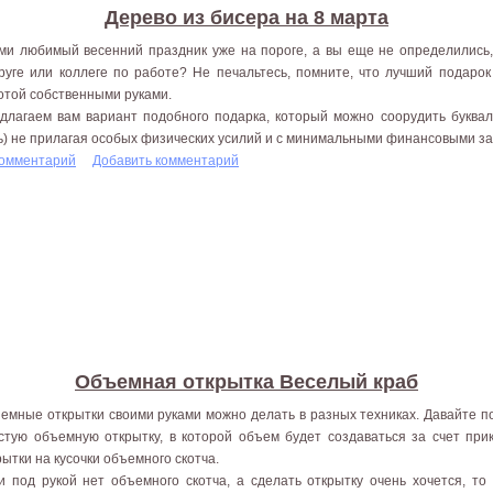
Дерево из бисера на 8 марта
ми любимый весенний праздник уже на пороге, а вы еще не определились,
руге или коллеге по работе? Не печальтесь, помните, что лучший подаро
отой собственными руками.
длагаем вам вариант подобного подарка, который можно соорудить буквал
ь) не прилагая особых физических усилий и с минимальными финансовыми зат
комментарий
Добавить комментарий
Объемная открытка Веселый краб
емные открытки своими руками можно делать в разных техниках. Давайте п
стую объемную открытку, в которой объем будет создаваться за счет при
рытки на кусочки объемного скотча.
и под рукой нет объемного скотча, а сделать открытку очень хочется, то