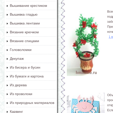
Вышивание крестиком
Все
Вышивка гладью
под
заб
Вышивка лентами
Пре
ноч
Вязание крючком
1 
Вязание спицами
Головоломки
Декупаж
Из бисера и бусин
Из бумаги и картона
Из дерева
Из проволоки
Объ
про
Из природных материалов
отк
Есл
Карвинг