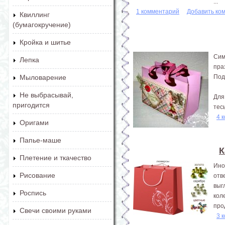
...
1 комментарий
Добавить ко
Квиллинг
(бумагокручение)
Кройка и шитье
Сим
Лепка
пра
Под
Мыловарение
Не выбрасывай,
Для
пригодится
тес
4 
Оригами
Папье-маше
К
Плетение и ткачество
Ино
Рисование
отв
выг
Роспись
кол
про
Свечи своими руками
3 