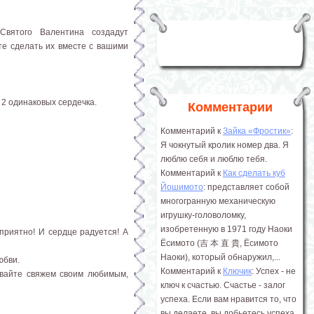
вятого Валентина создадут
те сделать их вместе с вашими
 2 одинаковых сердечка.
Комментарии
Комментарий к
Зайка «Фростик»
:
Я чокнутый кролик номер два. Я
люблю себя и люблю тебя.
Комментарий к
Как сделать куб
Йошимото
: представляет собой
многогранную механическую
игрушку-головоломку,
изобретенную в 1971 году Наоки
приятно! И сердце радуется! А
Ёсимото (吉 本 直 貴, Ёсимото
Наоки), который обнаружил,...
юбви.
Комментарий к
Ключик
: Успех - не
авайте свяжем своим любимым,
ключ к счастью. Счастье - залог
успеха. Если вам нравится то, что
вы делаете, вы добьетесь успеха.