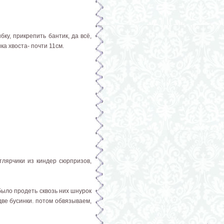
ку, прикрепить бантик, да всё,
ка хвоста- почти 11см.
тлярчики из киндер сюрпризов,
было продеть сквозь них шнурок
две бусинки. потом обвязываем,