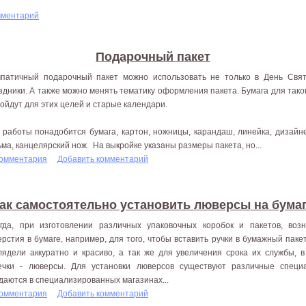
мментарий
Подарочный пакет
патичный подарочный пакет можно использовать не только в День Свят
здники. А также можно менять тематику оформления пакета. Бумага для тако
ойдут для этих целей и старые календари.
 работы понадобится бумага, картон, ножницы, карандаш, линейка, дизайне
ьма, канцелярский нож. На выкройке указаны размеры пакета, но...
комментария
Добавить комментарий
ак самостоятельно установить люверсы на бума
гда, при изготовлении различных упаковочных коробок и пакетов, воз
ерстия в бумаге, например, для того, чтобы вставить ручки в бумажный пакет
лядели аккуратно и красиво, а так же для увеличения срока их службы, 
ечки - люверсы. Для установки люверсов существуют различные специ
даются в специализированных магазинах...
комментария
Добавить комментарий