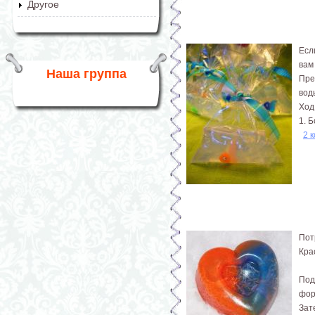
Другое
Есл
вам
Наша группа
Пре
вод
Ход
1. 
2 
Пот
Кра
Под
фор
Зат