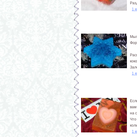
Раз
1 
Мыл
Фор
Рас
кок
Зал
1 
Есл
вам
на 
Что
кол
1 