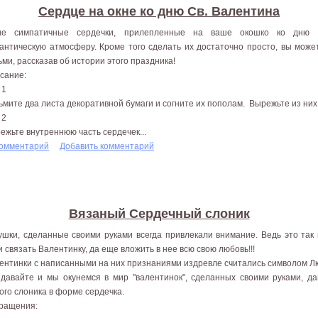
Сердце на окне ко дню Св. Валентина
ие симпатичные сердечки, прилепленные на ваше окошко ко дню С
антическую атмосферу. Кроме того сделать их достаточно просто, вы може
ьми, рассказав об истории этого праздника!
сание:
 1
ьмите два листа декоративной бумаги и согните их пополам. Вырежьте из них
 2
ежьте внутреннюю часть сердечек...
комментарий
Добавить комментарий
Вязаный Сердечный слоник
ушки, сделанные своими руками всегда привлекали внимание. Ведь это так 
и связать Валентинку, да еще вложить в нее всю свою любовь!!!
ентинки с написанными на них признаниями издревле считались символом Л
 давайте и мы окунемся в мир "валентинок", сделанных своими руками, д
ого слоника в форме сердечка.
ращения: