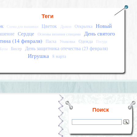
Теги
Новый
ок
Цветок
Открытка
Схема для вышивки
Дракон
День святого
Сердце
ашение
Основы вязания спицами
тина (14 февраля)
Пасха
Одежда
Упаковка
Посуда
День защитника отечества (23 февраля)
Бисер
Бусы
Игрушка
8 марта
Поиск