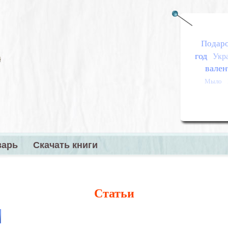
Подар
год
Укр
вален
Мыло
варь
Скачать книги
меню
Статьи