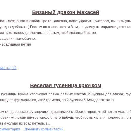
Вязаный дракон Махасей
ать можно его в любом цвете, конечно, плюс украсить бисером, вышить улыб
 угодно добавить:) Ростом он вышел почти 8 см, а в длину от мордочки до кончи
лать хотелось дракончика простым, чтоб вязался быстро.
ращения, как обычно:
 воздушная петля
мментарий
Веселая гусеница крючком
 гусеницы нужна хлопковая пряжа разных цветов, 2 бусины для глазок, фу
инки для футлярчиков, чтоб гремело, по 2 бусинки 5-6мм достаточно.
ем киндеровские футлярчики, дырявим их с обоих сторон, чтоб потом можно 
 резинку, ложим внутрь каждого чего нибудь чтоб громыхала, я положила по 
ем кольцо из возд петель, в...
комментария
Добавить комментарий