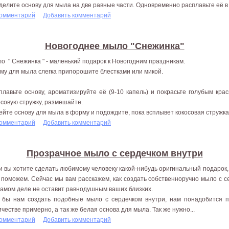
делите основу для мыла на две равные части. Одновременно расплавьте её в д
комментарий
Добавить комментарий
Новогоднее мыло "Снежинка"
о " Снежинка " - маленький подарок к Новогодним праздникам.
му для мыла слегка припорошите блестками или микой.
плавьте основу, ароматизируйте её (9-10 капель) и покрасьте голубым кра
осовую стружку, размешайте.
ейте основу для мыла в форму и подождите, пока всплывет кокосовая стружка, 
комментарий
Добавить комментарий
Прозрачное мыло с сердечком внутри
и вы хотите сделать любимому человеку какой-нибудь оригинальный подарок, 
 поможем. Сейчас мы вам расскажем, как создать собственноручно мыло с с
самом деле не оставит равнодушным ваших близких.
 бы нам создать подобные мыло с сердечком внутри, нам понадобится 
ичестве примерно, а так же белая основа для мыла. Так же нужно...
комментарий
Добавить комментарий