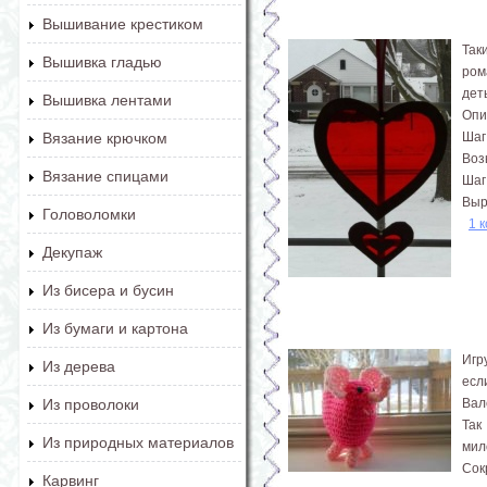
Вышивание крестиком
Так
Вышивка гладью
ром
дет
Вышивка лентами
Опи
Шаг
Вязание крючком
Воз
Вязание спицами
Шаг
Выр
Головоломки
1 
Декупаж
Из бисера и бусин
Из бумаги и картона
Игр
Из дерева
есл
Вал
Из проволоки
Так
Из природных материалов
мил
Сок
Карвинг