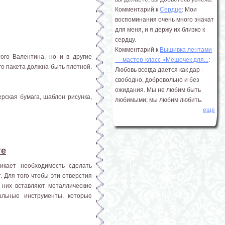
Комментарий к
Сердце
: Мои
воспоминания очень много значат
для меня, и я держу их близко к
сердцу.
Комментарий к
Вышивка лентами
ого Валентина, но и в другие
― мастер-класс «Мешочек для...
:
го пакета должна быть плотной.
Любовь всегда дается как дар -
свободно, добровольно и без
ожидания. Мы не любим быть
рская бумага, шаблон рисунка,
любимыми; мы любим любить.
еще
ге
никает необходимость сделать
. Для того чтобы эти отверстия
в них вставляют металлические
альные инструменты, которые