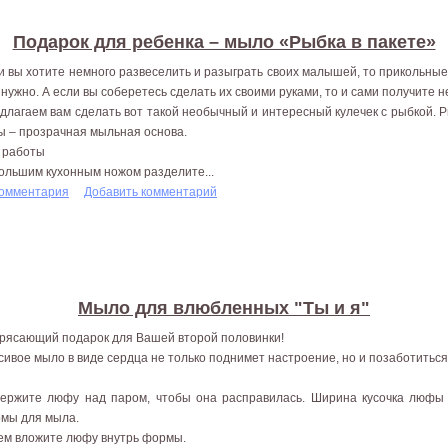
Подарок для ребенка – мыло «Рыбка в пакете»
и вы хотите немного развеселить и разыграть своих малышей, то прикольные п
 нужно. А если вы соберетесь сделать их своими руками, то и сами получите 
длагаем вам сделать вот такой необычный и интересный кулечек с рыбкой. Р
ы – прозрачная мыльная основа.
 работы
Большим кухонным ножом разделите...
комментария
Добавить комментарий
Мыло для влюбленных "Ты и я"
рясающий подарок для Вашей второй половинки!
сивое мыло в виде сердца не только поднимет настроение, но и позаботитьс
ержите люфу над паром, чтобы она расправилась. Ширина кусочка люфы
мы для мыла.
ем вложите люфу внутрь формы.