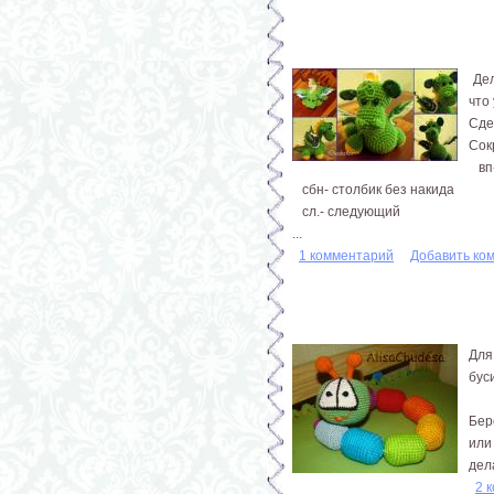
Дел
что
Сде
Сок
вп-
сбн- столбик без накида
сл.- следующий
...
1 комментарий
Добавить ко
Для
бус
Бер
или
дела
2 