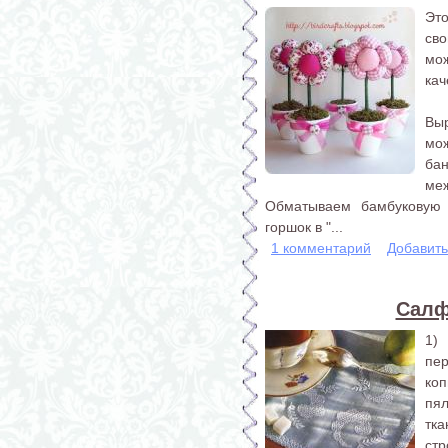
Эт
св
мо
кач
Выр
мо
ба
меж
Обматываем бамбуковую 
горшок в "...
1 комментарий
Добавит
Салф
1)
пе
ко
пя
тк
стр