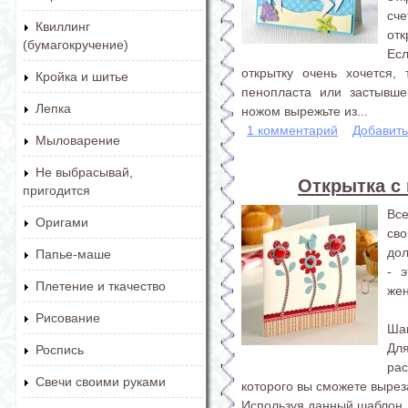
сч
Квиллинг
отк
(бумагокручение)
Есл
открытку очень хочется,
Кройка и шитье
пенопласта или застывш
Лепка
ножом вырежьте из...
1 комментарий
Добавит
Мыловарение
Не выбрасывай,
Открытка с
пригодится
Вс
Оригами
сво
дол
Папье-маше
- 
Плетение и ткачество
жен
Рисование
Шаг
Для
Роспись
ра
Свечи своими руками
которого вы сможете вырез
Используя данный шаблон, 