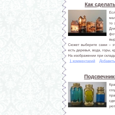
Как сделат
Есл
мал
то 
Дл
фо
выр
Сюжет выберите сами – э
есть деревья, вода, горы, 
На изображении при склады
1 комментарий
Добавит
Подсвечник
Кра
со
пр
сде
уют