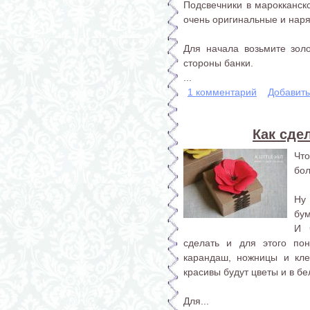
Подсвечники в марокканск
очень оригинальные и нар
Для начала возьмите зол
стороны банки.
...
1 комментарий
Добавит
Как сде
Чт
бо
Ну 
бум
И 
сделать и для этого пон
карандаш, ножницы и кле
красивы будут цветы и в б
Для...