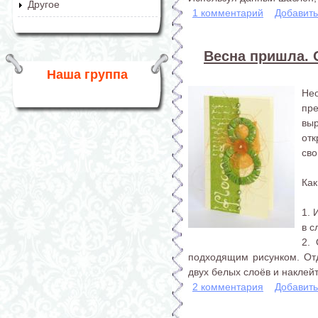
Другое
1 комментарий
Добавит
Весна пришла. 
Наша группа
Не
пр
вы
от
сво
Как
1. 
в с
2.
подходящим рисунком. От
двух белых слоёв и наклейт
2 комментария
Добавит