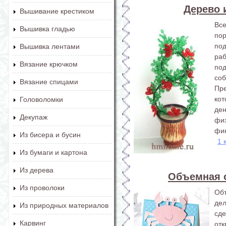
Дерево 
Вышивание крестиком
Вс
Вышивка гладью
по
под
Вышивка лентами
ра
Вязание крючком
под
соб
Вязание спицами
Пр
ко
Головоломки
де
Декупаж
фи
фин
Из бисера и бусин
1 
Из бумаги и картона
Из дерева
Объемная 
Из проволоки
Об
дел
Из природных материалов
сд
Карвинг
отк