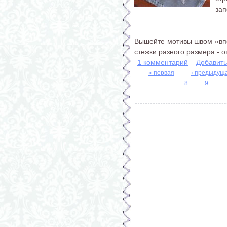
зап
Вышейте мотивы швом «впе
стежки разного размера - от.
1 комментарий
Добавит
« первая
‹ предыдущ
8
9
Страницы