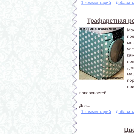
1 комментарий
Добавит
Трафаретная р
Мое
пр
ме
час
ка
по
де
ма
по
пр
поверхностей.
Для...
1 комментарий
Добавит
Цв