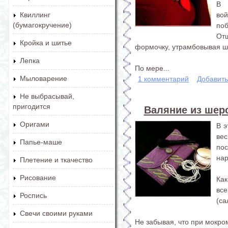
В 
вой
Квиллинг
(бумагокручение)
поб
От
Кройка и шитье
формочку, утрамбовывая ш
Лепка
По мере...
Мыловарение
1 комментарий
Добавит
Не выбрасывай,
пригодится
Валяние из шерс
Оригами
В э
ве
Папье-маше
по
нар
Плетение и ткачество
Рисование
Ка
вс
Роспись
(са
Свечи своими руками
Не забывая, что при мокром