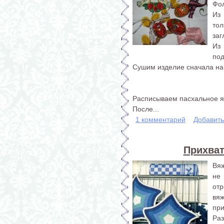
Фол
Из
то
заг
Из
под
Сушим изделие сначала на 
Расписываем пасхальное я
После...
1 комментарий
Добавит
Прихват
Вяж
не
отр
вяж
при
Раз