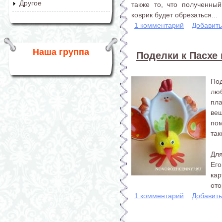
Другое
также то, что полученны
коврик будет обрезаться...
1 комментарий
Добавит
Наша группа
Поделки к Пасхе 
Под
люб
пл
ве
по
так
Для
Его
кар
ото
1 комментарий
Добавит