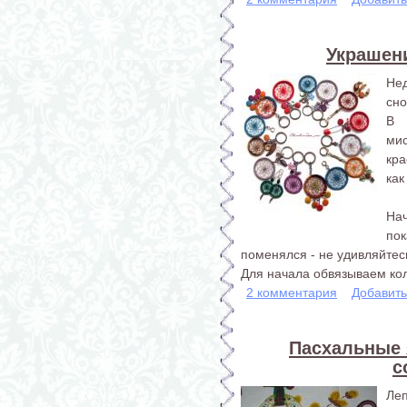
Украшени
Не
сно
В 
ми
кра
как
На
пок
поменялся - не удивляйтес
Для начала обвязываем кол
2 комментария
Добавит
Пасхальные я
с
Леп