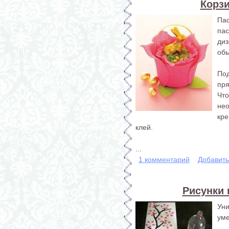
Корз
Па
па
ди
обы
По
пря
Чт
не
кр
клей.
...
1 комментарий
Добавит
Рисунки
Ун
уме