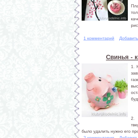
Пл
тол
ка
рис
1 комментарий
Добавит
Свинья - 
1.
за
га
выс
ост
буд
2.
тве
было удалить нужно его про
2 комментария
Добавит