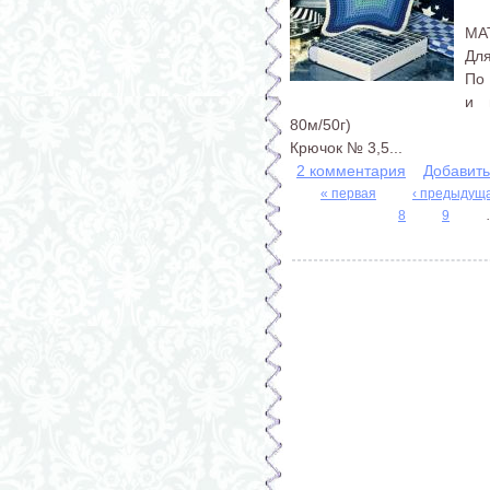
МА
Для
По 
и 
80м/50г)
Крючок № 3,5...
2 комментария
Добавит
« первая
‹ предыдущ
8
9
Страницы