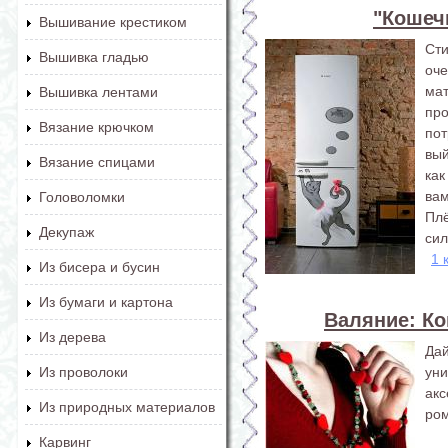
"Кошеч
Вышивание крестиком
Ст
Вышивка гладью
оч
ма
Вышивка лентами
про
Вязание крючком
пот
вый
Вязание спицами
как
вам
Головоломки
Пл
Декупаж
сил
1 
Из бисера и бусин
Из бумаги и картона
Валяние: Ко
Из дерева
Да
ун
Из проволоки
ак
Из природных материалов
ром
Карвинг