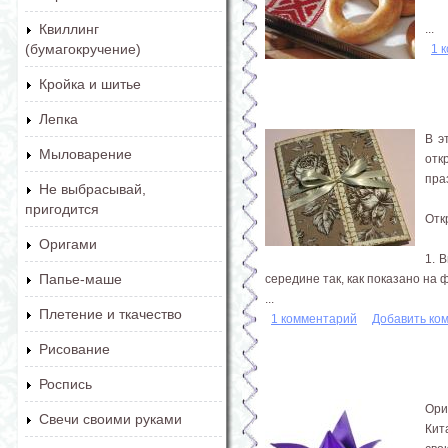
Квиллинг
...
(бумагокручение)
1 
Кройка и шитье
Лепка
В э
Мыловарение
отк
пра
Не выбрасывай,
пригодится
Отк
Оригами
1. 
Папье-маше
середине так, как показано на 
...
Плетение и ткачество
1 комментарий
Добавить ко
Рисование
Роспись
Ори
Свечи своими руками
Кит