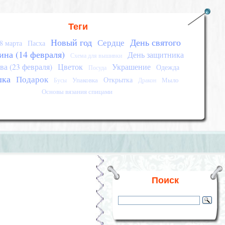
Теги
Новый год
День святого
Сердце
8 марта
Пасха
ина (14 февраля)
День защитника
Схема для вышивки
ва (23 февраля)
Цветок
Украшение
Одежда
Посуда
шка
Подарок
Открытка
Упаковка
Мыло
Бусы
Дракон
Основы вязания спицами
Поиск