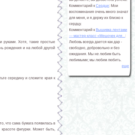
Комментарий к
Сердце
: Мои
воспоминания очень много значат
для меня, и я держу их близко к
сердцу.
Комментарий к
Вышивка лентами
― мастер-класс «Мешочек для...
:
и руками. Хотя, такие простые
Любовь всегда дается как дар -
ень рождения и на любой другой
свободно, добровольно и без
ожидания. Мы не любим быть
любимыми; мы любим любить.
еще
ьте середину и сложите края к
о, что сама бумага появилась в
 красоте фигурки. Может быть,