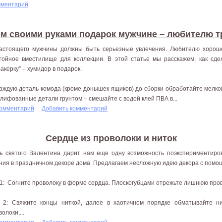
мментарий
м своими руками подарок мужчине – любителю т
астоящего мужчины должны быть серьезные увлечения. Любителю хороше
тойное вместилище для коллекции. В этой статье мы расскажем, как сде
бакерку” – хумидор в подарок.
Каждую деталь комода (кроме донышек ящиков) до сборки обработайте мелко
лифованные детали грунтом – смешайте с водой клей ПВА в...
комментарий
Добавить комментарий
Сердце из проволоки и ниток
ь святого Валентина дарит нам еще одну возможность поэкспериментиров
ния в праздничном декоре дома. Предлагаем несложную идею декора с помощ
1: Согните проволоку в форме сердца. Плоскогубцами отрежьте лишнюю пров
 2: Свяжите концы ниткой, далее в хаотичном порядке обматывайте н
олоки,...