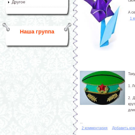
сво
Другое
А с
1 
Наша группа
Так
1. 
2. 
кру
дли
...
2 комментария
Добавить ко