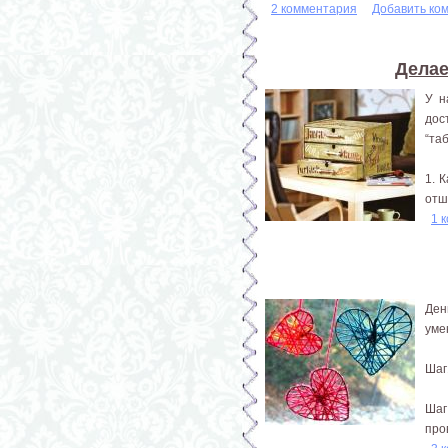
2 комментария
Добавить ко
Делае
У н
дос
“та
1. 
отш
1 
Ден
уме
Шаг
Шаг
пров