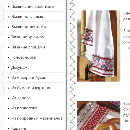
Вышивание крестиком
Сло
Вышивка гладью
раз
Вышивка лентами
Выш
лиц
Вязание крючком
опи
Вязание спицами
1 
Головоломки
Декупаж
Из бисера и бусин
Из бумаги и картона
Из дерева
Вып
Из проволоки
отс
ряд
Из природных материалов
На 
Карвинг