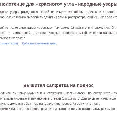
Полотенце для «красного» угла - народные узор
жные узоры рождаются порой из сочетания очень простых и хорошо 
нообразие можно выполнить одним из самых распространенных - «вперед иго
ейте полотенце швом «роспись» (см схему 1) мулине в 4 сложения. Он
евой и изнаночной сторонах Каждый горизонтальный и вертикальный
сывает квадрат с...
комментарий
Добавить комментарий
Вышитая салфетка на поднос
олните вышивку мулине в 4 сложения швом «набор» по счету нитей тк
читывать лицевые и изнаночные стежки (см схему 5) Двигаясь от начала до
 нужно делать в обратном направлении, пропустив одну нить ткани.
схеме 5 одна клетка равна трем нитям ткани по горизонтали и двум рядам по 