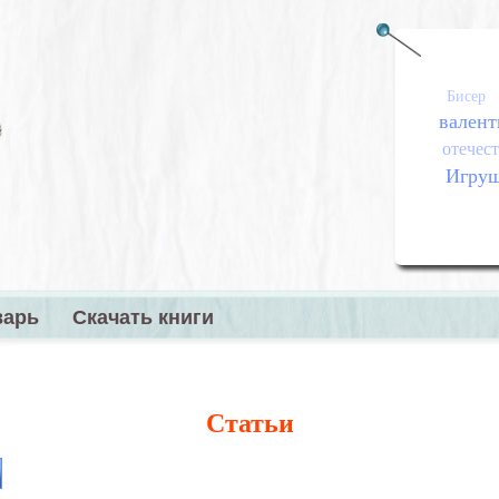
Бисер
валент
отечест
Игру
варь
Скачать книги
меню
Статьи