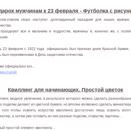
дарок мужчинам к 23 февраля - Футболка с рисун
сем-совсем скоро наступит долгожданный праздник для наших мужчин
чества.
 празднуют все и мальчики и подростки, мужчины и, конечно же, с осо
ушки.
ь 23 февраля с 1922 года официально был признан днем Красной Армии, 
ь был переименован в День защитника отечества.
же официально его...
мментарий
Квиллинг для начинающих. Простой цветок
ллинг, модное увлечение, в результате которого можно сделать разнообраз
го поделки делают из цветной бумаги, но вполне возможно сделать миниатюры
 того чтобы освоить искусство квиллинга достаточно лишь освоить изго
иатюр, а затем уже готовить из них разные поделки, открытки, картины…
ый простой элемент квиллинга...