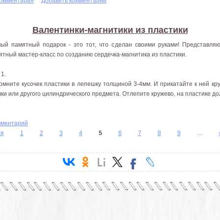
комментария
Добавить комментарий
Валентинки-магнитики из пластики
ый памятный подарок - это тот, что сделан своими руками! Представл
ятный мастер-класс по созданию сердечка-магнитика из пластики.
 1.
омните кусочек пластики в лепешку толщиной 3-4мм. И прикатайте к ней к
лки или другого цилиндрического предмета. Отлепите кружево, на пластике до
мментарий
ая
1
2
3
4
5
6
7
8
9
…