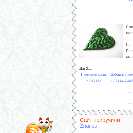
3 
Сам
пон
Шаг
Раз
ска
Шаг 2....
1 комментарий
Добавить ко
« первая
‹ предыдущ
Страницы
Сайт приручили
Znai.su