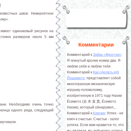
ы
известных швов. Невероятное
лку».
 имеет одинаковый рисунок на
 стежок размером около 5 мм
Комментарии
Комментарий к
Зайка «Фростик»
:
Я чокнутый кролик номер два. Я
люблю себя и люблю тебя.
Комментарий к
Как сделать куб
Йошимото
: представляет собой
многогранную механическую
игрушку-головоломку,
изобретенную в 1971 году Наоки
Ёсимото (吉 本 直 貴, Ёсимото
ани. Необходимо очень точно
Наоки), который обнаружил,...
 конца одного ряда, следующий
Комментарий к
Ключик
: Успех - не
ключ к счастью. Счастье - залог
вертикали.
успеха. Если вам нравится то, что
вы делаете, вы добьетесь успеха.