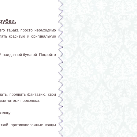
рубки.
го табака просто необходимо
лать красивую и оригинальную
й наждачной бумагой. Покройте
ать, проявить фантазию, свои
ью ниток и проволоки.
олоку.
иткой противоположные концы