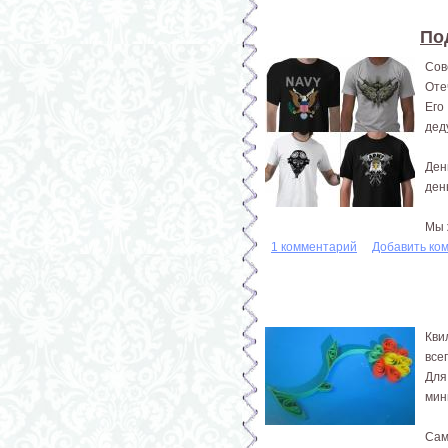
По
Сов
Оте
Его
дед
Ден
ден
Мы 
1 комментарий
Добавить ко
Кви
все
Для
мин
Сам