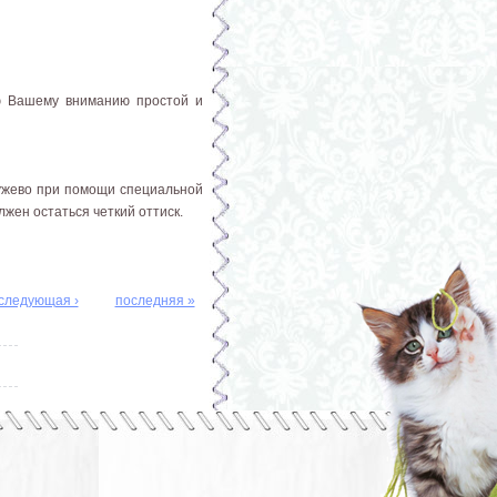
яю Вашему вниманию простой и
ружево при помощи специальной
лжен остаться четкий оттиск.
следующая ›
последняя »