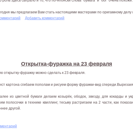
ю роль здесь сыграло и то, что по-японски слова "бумага" и "бог" очень похожи.
егодня мы предлагаем Вам стать настоящими мастерами по оригамному делу и
комментарий
Добавить комментарий
Открытка-фуражка на 23 февраля
ую открытку-фуражку можно сделать к 23 февраля.
Лист картона сгибаем пополам и рисуем форму фуражки-вид спереди.Вырезаем
Далее из цветной бумаги делаем козырёк, ободок, звезду, для кокарды и у
тим полосочки в технике квиллинг, тесьму растригаем на 2 части, как показа
ннее другой.
мментарий