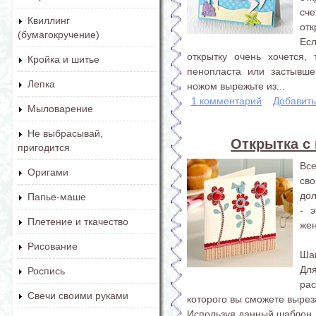
сч
Квиллинг
отк
(бумагокручение)
Есл
открытку очень хочется,
Кройка и шитье
пенопласта или застывш
Лепка
ножом вырежьте из...
1 комментарий
Добавит
Мыловарение
Не выбрасывай,
Открытка с
пригодится
Вс
Оригами
сво
дол
Папье-маше
- 
Плетение и ткачество
жен
Рисование
Шаг
Для
Роспись
ра
Свечи своими руками
которого вы сможете вырез
Используя данный шаблон, 