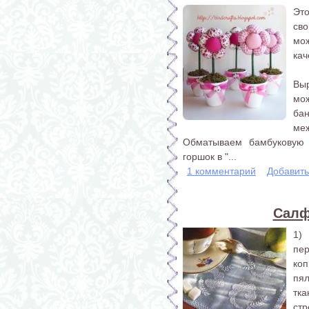
Эт
св
мо
кач
Выр
мо
ба
меж
Обматываем бамбуковую 
горшок в "...
1 комментарий
Добавит
Салф
1)
пе
ко
пя
тк
стр