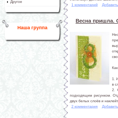
Другое
1 комментарий
Добавит
Весна пришла. 
Наша группа
Не
пр
вы
от
сво
Как
1. 
в с
2.
подходящим рисунком. От
двух белых слоёв и наклейт
2 комментария
Добавит