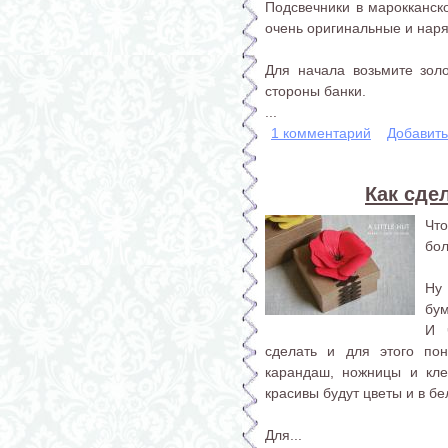
Подсвечники в марокканск
очень оригинальные и нар
Для начала возьмите зол
стороны банки.
...
1 комментарий
Добавит
Как сде
Чт
бо
Ну 
бум
И 
сделать и для этого пон
карандаш, ножницы и кле
красивы будут цветы и в б
Для...