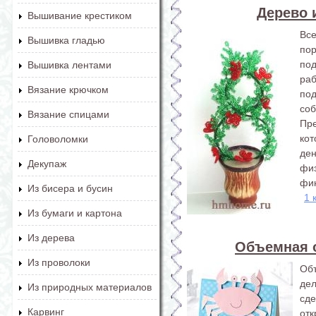
Дерево 
Вышивание крестиком
Вс
Вышивка гладью
по
под
Вышивка лентами
ра
Вязание крючком
под
соб
Вязание спицами
Пр
ко
Головоломки
де
Декупаж
фи
фин
Из бисера и бусин
1 
Из бумаги и картона
Из дерева
Объемная 
Из проволоки
Об
дел
Из природных материалов
сд
Карвинг
отк