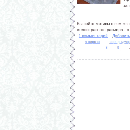
зап
Вышейте мотивы швом «впе
стежки разного размера - от.
1 комментарий
Добавит
« первая
‹ предыдущ
8
9
Страницы