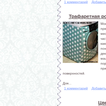
1 комментарий
Добавит
Трафаретная р
Мое
пр
ме
час
ка
по
де
ма
по
пр
поверхностей.
Для...
1 комментарий
Добавит
Цв