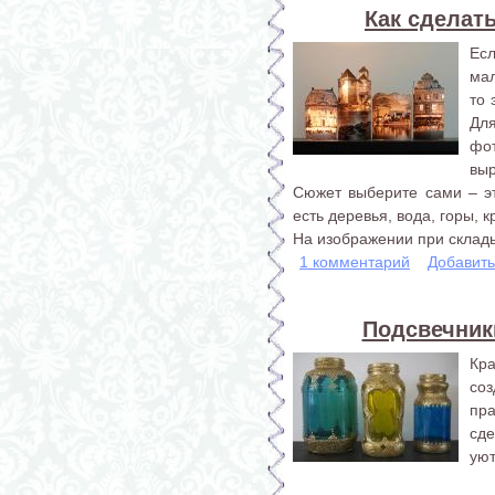
Как сделат
Есл
мал
то 
Дл
фо
выр
Сюжет выберите сами – э
есть деревья, вода, горы, 
На изображении при склады
1 комментарий
Добавит
Подсвечник
Кра
со
пр
сде
уют