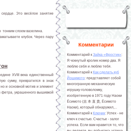
сердце. Это весёлое занятие
р тонким слоем вазелина.
аматываете клубок. Через пару
Комментарии
Комментарий к
Зайка «Фростик»
:
Я чокнутый кролик номер два. Я
гон
люблю себя и люблю тебя.
Комментарий к
Как сделать куб
едине XVIII века единственный
Йошимото
: представляет собой
ую сумку, превратился в знак
многогранную механическую
 но и основной мотив и элемент
игрушку-головоломку,
из фетра, украшенного вышивкой
изобретенную в 1971 году Наоки
Ёсимото (吉 本 直 貴, Ёсимото
Наоки), который обнаружил,...
Комментарий к
Ключик
: Успех - не
ключ к счастью. Счастье - залог
успеха. Если вам нравится то, что
вы делаете, вы добьетесь успеха.