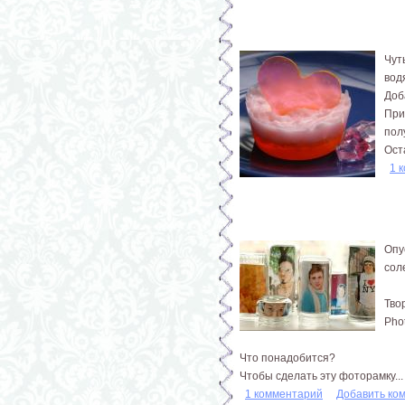
Чут
вод
Доб
При
пол
Ост
1 
Опу
сол
Тво
Pho
Что понадобится?
Чтобы сделать эту фоторамку...
1 комментарий
Добавить ко