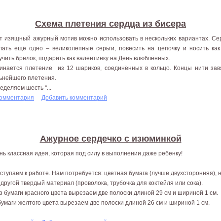
Схема плетения сердца из бисера
т изящный ажурный мотив можно использовать в нескольких вариантах. Сер
лать ещё одно – великолепные серьги, повесить на цепочку и носить как
учить брелок, подарить как валентинку на День влюблённых.
инается плетение из 12 шариков, соединённых в кольцо. Концы нити завя
ьнейшего плетения.
еделяем шесть “...
комментария
Добавить комментарий
Ажурное сердечко с изюминкой
нь классная идея, которая под силу в выполнении даже ребенку!
ступаем к работе. Нам потребуется: цветная бумага (лучше двухсторонняя), н
 другой твердый материал (проволока, трубочка для коктейля или сока).
Из бумаги красного цвета вырезаем две полоски длиной 29 см и шириной 1 см.
бумаги желтого цвета вырезаем две полоски длиной 26 см и шириной 1 см.