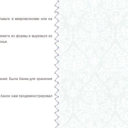
лавьте в микроволновке или на
влеките из формы и вырежьте из
енья.
ание. Была банка для хранения
и банок нам продемонстрировал