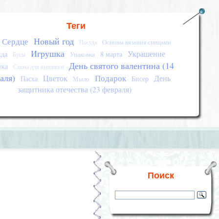
Теги
Новый год
Сердце
Основы вязания спицами
Посуда
Игрушка
Украшение
да
8 марта
Упаковка
Бусы
День святого валентина (14
тка
Схема для вышивки
аля)
Подарок
Цветок
День
Пасха
Бисер
Мыло
защитника отечества (23 февраля)
Поиск