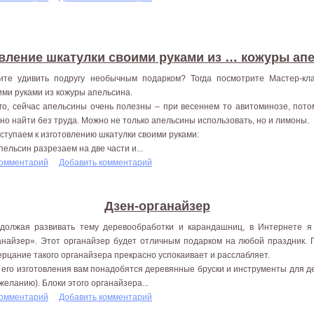
вление шкатулки своими руками из … кожуры ап
ите удивить подругу необычным подарком? Тогда посмотрите Мастер-кл
ими руками из кожуры апельсина.
го, сейчас апельсины очень полезны – при весеннем то авитоминозе, пот
но найти без труда. Можно не только апельсины использовать, но и лимоны.
ступаем к изготовлению шкатулки своими руками:
Апельсин разрезаем на две части и...
комментарий
Добавить комментарий
Дзен-органайзер
должая развивать тему деревообработки и карандашниц, в Интернете я
анайзер». Этот органайзер будет отличным подарком на любой праздник. 
ерцание такого органайзера прекрасно успокаивает и расслабляет.
 его изготовления вам понадобятся деревянные бруски и инструменты для де
 желанию). Блоки этого органайзера...
комментарий
Добавить комментарий