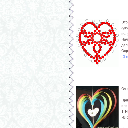
Это
сде
пол
Нач
дал
Опр
3 
Оче
При
или
1. 
Из 
...