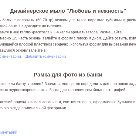
Дизайнерское мыло "Любовь и нежность"
ь больше половины (60-70 гр) основы для мыла нарежьте кубиками и расп
яной бане. Не доводите до кипения!
авьте в неё каплю красителя и 3-4 капли ароматизатора. Размешайте.
мерно 1/5 часть основы залейте в форму с плоским дном. Дайте остыть, из
учившейся плоской пластинки сердечко, используя форму для вырезания печ
авшуюся основу залейте в...
комментарий
Добавить комментарий
Рамка для фото из банки
стошили банку варения? Значит самое время определить для нее новое зад
еных огурцов/варения стала банка для хранения семейных фотографий.
рческий подход к использованию и, соответственно, оформлению бутылок 
tojojo в виде оригинальной фоторамки.
мментарий