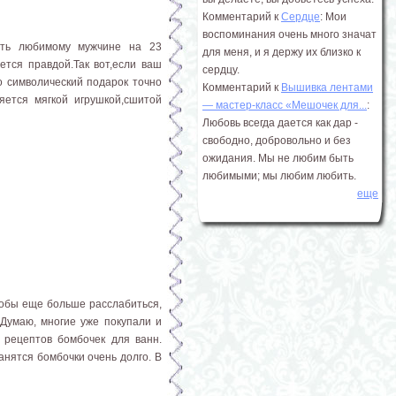
Комментарий к
Сердце
: Мои
воспоминания очень много значат
ить любимому мужчине на 23
для меня, и я держу их близко к
ется правдой.Так вот,если ваш
сердцу.
о символический подарок точно
Комментарий к
Вышивка лентами
ется мягкой игрушкой,сшитой
― мастер-класс «Мешочек для...
:
Любовь всегда дается как дар -
свободно, добровольно и без
ожидания. Мы не любим быть
любимыми; мы любим любить.
еще
тобы еще больше расслабиться,
 Думаю, многие уже покупали и
 рецептов бомбочек для ванн.
нятся бомбочки очень долго. В