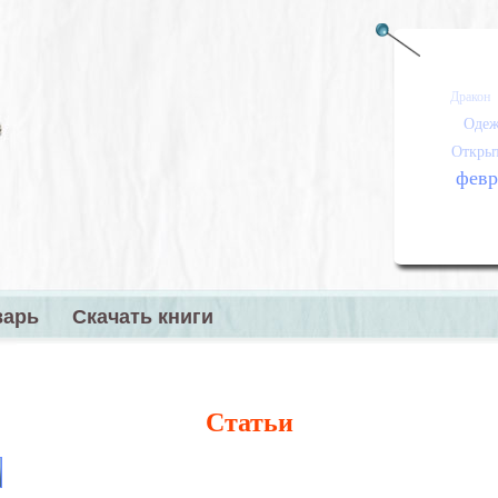
Дракон
Одеж
Откры
февр
варь
Скачать книги
меню
Статьи