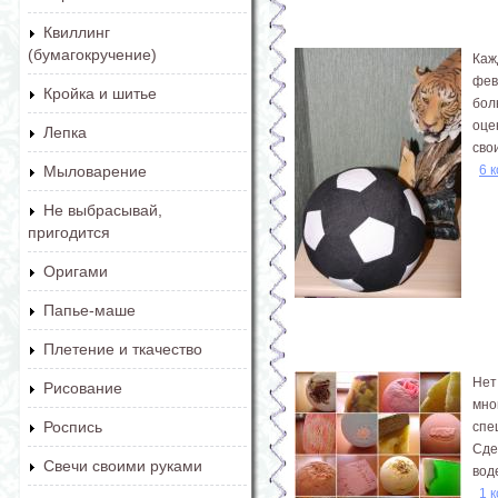
Квиллинг
(бумагокручение)
Каж
фев
Кройка и шитье
бол
оце
Лепка
сво
6 
Мыловарение
Не выбрасывай,
пригодится
Оригами
Папье-маше
Плетение и ткачество
Нет
Рисование
мно
Роспись
спе
Сде
Свечи своими руками
вод
1 