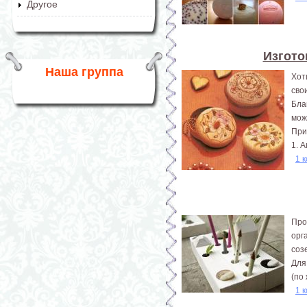
Другое
Изгото
Наша группа
Хот
сво
Бла
мож
При
1. 
1 
Про
орг
соз
Для
(по
1 