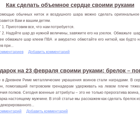
Как сделать объемное сердце своими руками
омощью обычных ниток и воздушного шара можно сделать оригинальное 
равится Вам и вашим детям.
 1. Приготовим все, что нам потребуется.
 2. Надуйте шар до нужной величины, завяжите его на узелок. Обмажьте ша
ее обмажьте шар клеем ПВА и аккуратно обмотайте его ниткой, как будто н
в при...
комментариев
Добавить комментарий
дарок на 23 февраля своими руками: брелок – по
 в Древнем Риме металлические украшения воинов стали наградами. В сер
он, помогавший петровским гренадерам удерживать на левом плече тяжел
ичия полков. Сегодня военные аттрибуты – это не только прерогатива воина,
арка настоящему мужчине. В этой статье мы расскажем как сделать брелок 
 декорированного...
комментарий
Добавить комментарий