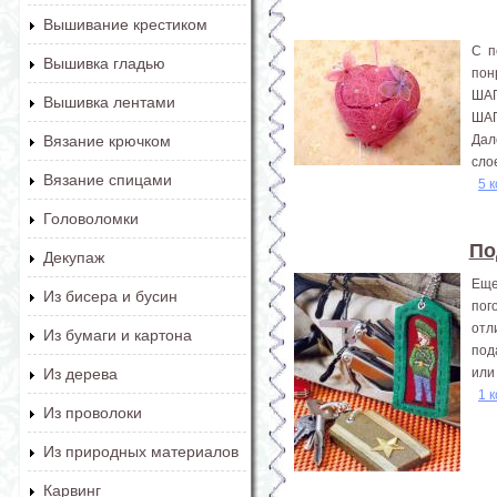
Вышивание крестиком
С п
Вышивка гладью
пон
ШАГ
Вышивка лентами
ШАГ
Дал
Вязание крючком
слое
Вязание спицами
5 
Головоломки
По
Декупаж
Еще
Из бисера и бусин
пог
отл
Из бумаги и картона
под
или
Из дерева
1 
Из проволоки
Из природных материалов
Карвинг