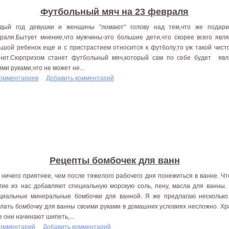
Футбольный мяч на 23 февраля
дый год девушки и женщины "ломают" голову над тем,что же подар
раля.Бытует мнение,что мужчины-это большие дети,что скорее всего явля
ьшой ребенок еще и с пристрастием относится к футболу,то уж такой чист
нит.Сюрпризом станет футбольный мяч,который сам по себе будет явля
ими руками,что не может не...
комментариев
Добавить комментарий
Рецепты бомбочек для ванн
 ничего приятнее, чем после тяжелого рабочего дня понежиться в ванне. Ч
гие из нас добавляют специальную морскую соль, пену, масла для ванны.
циальные минеральные бомбочки для ванной. Я же предлагаю несколько
лать бомбочку для ванны своими руками в домашних условиях несложно. Хра
е они начинают шипеть,...
комментарий
Добавить комментарий