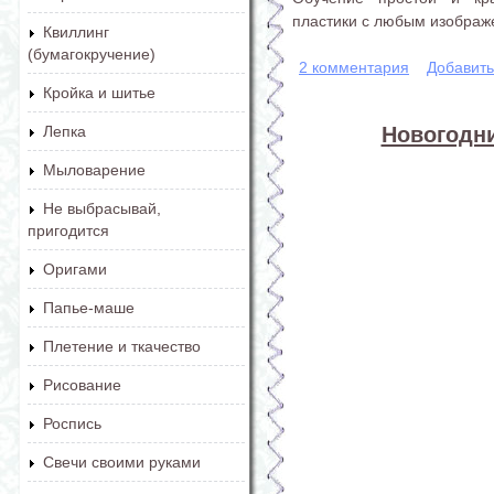
пластики с любым изобра
Квиллинг
(бумагокручение)
2 комментария
Добавит
Кройка и шитье
Новогодн
Лепка
Мыловарение
Не выбрасывай,
пригодится
Оригами
Папье-маше
Плетение и ткачество
Рисование
Роспись
Свечи своими руками