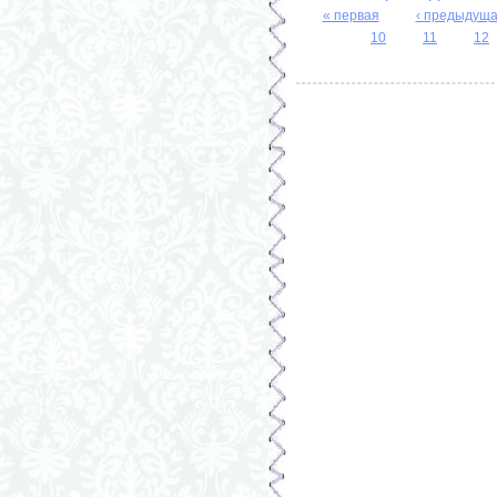
« первая
‹ предыдущ
Страницы
10
11
12