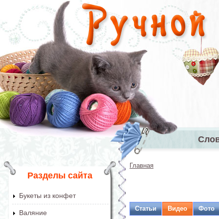
Перейти к основному содержанию
Сло
Главное 
Главная
Вы здесь
Разделы сайта
Букеты из конфет
Статьи
Видео
Фото
Валяние