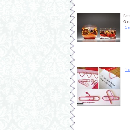
В э
О т
1 
1 