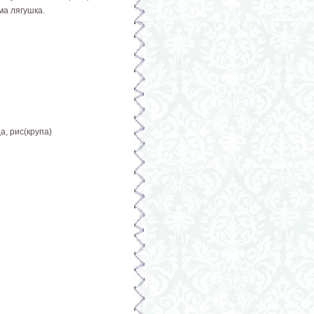
ма лягушка.
а, рис(крупа)