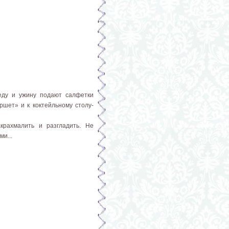
еду и ужину подают салфетки
ршет» и к коктейльному столу-
крахмалить и разгладить. Не
и...