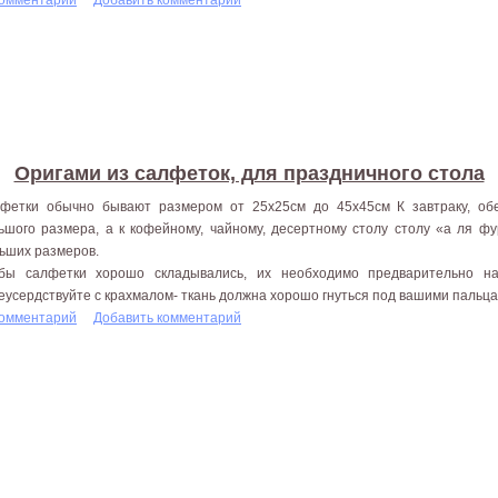
Оригами из салфеток, для праздничного стола
фетки обычно бывают размером от 25x25см до 45x45см К завтраку, об
ьшого размера, а к кофейному, чайному, десертному столу столу «а ля фу
ьших размеров.
бы салфетки хорошо складывались, их необходимо предварительно на
еусердствуйте с крахмалом- ткань должна хорошо гнуться под вашими пальцам
комментарий
Добавить комментарий