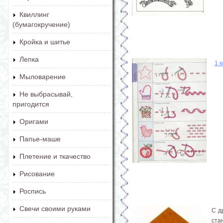
Квиллинг
(бумагокручение)
Кройка и шитье
Лепка
1 
Мыловарение
Не выбрасывай,
пригодится
Оригами
Папье-маше
Плетение и ткачество
Рисование
Роспись
Свечи своими руками
С д
ста