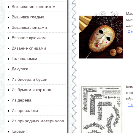
Вышивание крестиком
Мас
Вышивка гладью
ори
Дан
Вышивка лентами
2 
Вязание крючком
Вязание спицами
Головоломки
Декупаж
Из бисера и бусин
Кви
Из бумаги и картона
кар
обр
Из дерева
1 
Из проволоки
Из природных материалов
Карвинг