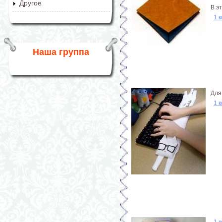
Другое
В э
1 
Наша группа
Для
1 
1 