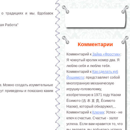
 о традициях и мы. Вдобавок
ная Работа"
Комментарии
Комментарий к
Зайка «Фростик»
:
Я чокнутый кролик номер два. Я
люблю себя и люблю тебя.
Комментарий к
Как сделать куб
Йошимото
: представляет собой
многогранную механическую
ов. Можно создать изумительные
игрушку-головоломку,
тут приведены и показано каким
изобретенную в 1971 году Наоки
Ёсимото (吉 本 直 貴, Ёсимото
Наоки), который обнаружил,...
Комментарий к
Ключик
: Успех - не
ключ к счастью. Счастье - залог
успеха. Если вам нравится то, что
вы делаете, вы добьетесь успеха.