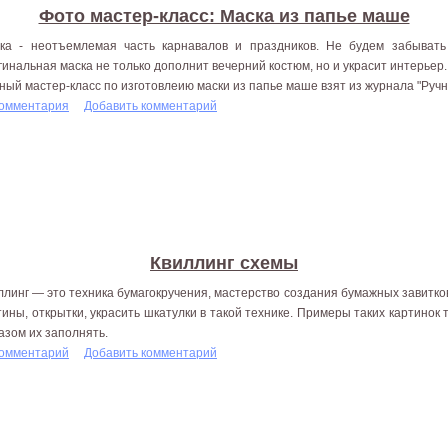
Фото мастер-класс: Маска из папье маше
ка - неотъемлемая часть карнавалов и праздников. Не будем забывать
гинальная маска не только дополнит вечерний костюм, но и украсит интерьер.
ный мастер-класс по изготовлеию маски из папье маше взят из журнала "Руч
комментария
Добавить комментарий
Квиллинг схемы
ллинг — это техника бумагокручения, мастерство создания бумажных завитк
тины, открытки, украсить шкатулки в такой технике. Примеры таких картинок 
азом их заполнять.
комментарий
Добавить комментарий