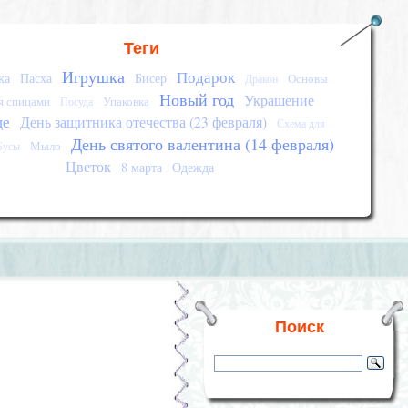
Теги
Игрушка
Подарок
ка
Пасха
Бисер
Основы
Дракон
Новый год
Украшение
я спицами
Упаковка
Посуда
це
День защитника отечества (23 февраля)
Схема для
День святого валентина (14 февраля)
Мыло
Бусы
Цветок
8 марта
Одежда
Поиск