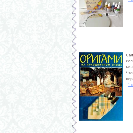
Сал
бол
мен
Что
пер
1 