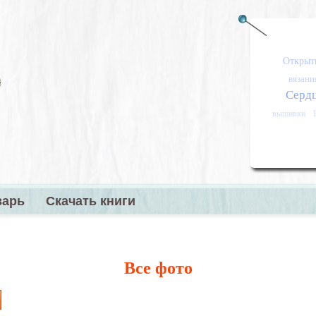
Открыт
вязани
Серд
вышивки
варь
Скачать книги
меню
Все фото