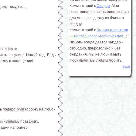
Комментарий к
Сердце
: Мои
же тому, кто...
воспоминания очень много значат
для меня, и я держу их близко к
сердцу.
Комментарий к
Вышивка лентами
― мастер-класс «Мешочек для...
:
Любовь всегда дается как дар -
свободно, добровольно и без
 салфетки.
ожидания. Мы не любим быть
чать на улице Новый год. Ведь
любимыми; мы любим любить.
 елку в помещении!
еще
ть подарочную коробку на любой
и к любому празднику.
родажи например.