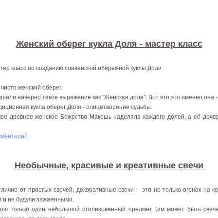
Женский оберег кукла Доля - мастер класс
тер класс по созданию славянской обережной куклы Доли.
 чисто женский оберег.
шали наверно такое выражение как "Женская доля". Вот это это именно она -
диционная кукла оберег Доля - олицетворение судьбы.
ое древнее женское Божество Макошь наделяла каждого долей, а её дочер
мментарий
Необычные, красивые и креативные свечи
тличие от простых свечей, декоративные свечи - это не только огонек на 
л и не будучи зажженными.
ою только один небольшой стилизованный предмет (им может быть свеч