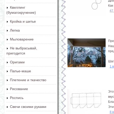
Дра
Как
Квиллинг
47
(бумагокручение)
Кройка и шитье
Лепка
Мыловарение
Пре
Наш
Не выбрасывай,
пре
пригодится
Шаг
Оригами
1 
Папье-маше
Плетение и ткачество
Рисование
Это
вкус
Роспись
Бла
Свечи своими руками
Эти
8 