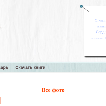
Открыт
вязани
Серд
вышивки
варь
Скачать книги
меню
Все фото