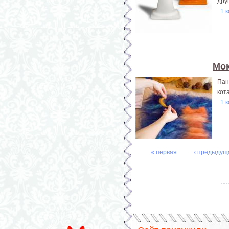
друг
1 
Мок
Пан
кот
1 
« первая
‹ предыдущ
Страницы