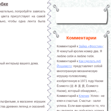
обке
екательно, попробуйте завязать
 цвета присутствуют на самой
льно, чтобы одна лента была
Комментарии
Комментарий к
Зайка «Фростик»
:
Я чокнутый кролик номер два. Я
люблю себя и люблю тебя.
Комментарий к
Как сделать куб
ный интерьер вашего дома.
Йошимото
: представляет собой
многогранную механическую
игрушку-головоломку,
изобретенную в 1971 году Наоки
Ёсимото (吉 本 直 貴, Ёсимото
Наоки), который обнаружил,...
Комментарий к
Ключик
: Успех - не
ключ к счастью. Счастье - залог
ультфильме, в магазине игрушек
успеха. Если вам нравится то, что
тва древних легенд и сказаний.
вы делаете, вы добьетесь успеха.