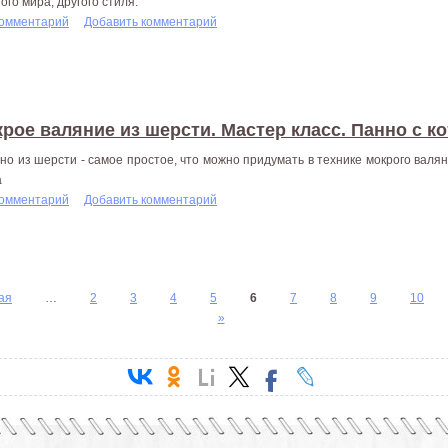
ого мира, другого стиля.
комментарий
Добавить комментарий
рое валяние из шерсти. Мастер класс. Панно с к
но из шерсти - самое простое, что можно придумать в технике мокрого валян
а
комментарий
Добавить комментарий
ая
…
2
3
4
5
6
7
8
9
10
»