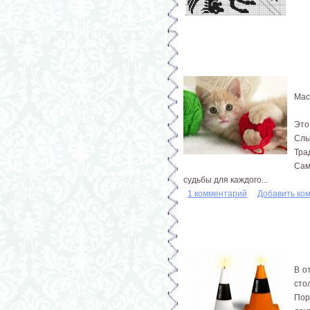
Мас
Это
Слы
Тра
Сам
судьбы для каждого...
1 комментарий
Добавить ко
В о
сто
Пор