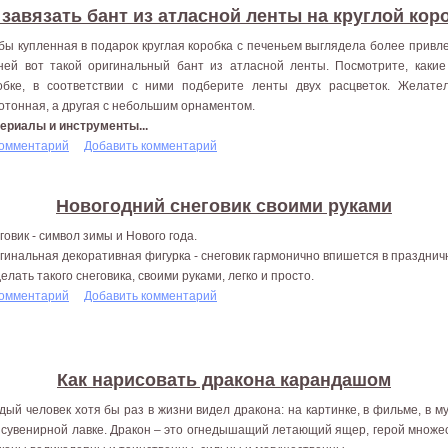
 завязать бант из атласной ленты на круглой кор
бы купленная в подарок круглая коробка с печеньем выглядела более привл
ней вот такой оригинальный бант из атласной ленты. Посмотрите, какие
обке, в соответствии с ними подберите ленты двух расцветок. Желате
отонная, а другая с небольшим орнаментом.
ериалы и инструменты...
комментарий
Добавить комментарий
Новогодний снеговик своими руками
говик - символ зимы и Нового года.
гинальная декоративная фигурка - снеговик гармонично впишется в празднич
делать такого снеговика, своими руками, легко и просто.
комментарий
Добавить комментарий
Как нарисовать дракона карандашом
дый человек хотя бы раз в жизни видел дракона: на картинке, в фильме, в м
 сувенирной лавке. Дракон – это огнедышащий летающий ящер, герой множес