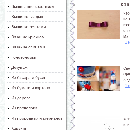
Как
Вышивание крестиком
Что
Вышивка гладью
на 
кор
Вышивка лентами
одн
Мат
Вязание крючком
1 
Вязание спицами
Головоломки
Декупаж
Сне
Ори
Из бисера и бусин
А с
1 
Из бумаги и картона
Из дерева
Из проволоки
Из природных материалов
Каж
или
Карвинг