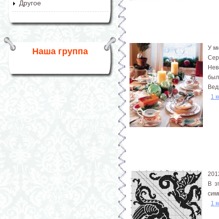
Другое
У м
Наша группа
Сер
Нев
был
Вед
1 
201
В э
сим
1 