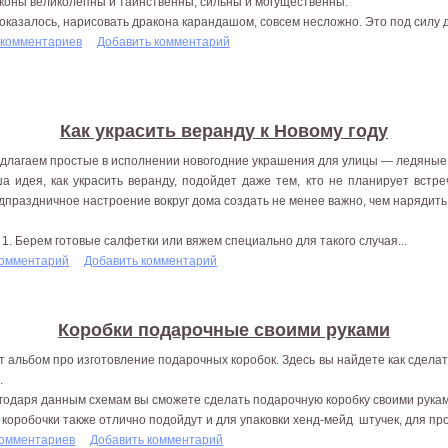
коны великолепны и таинственны, сильны и могущественны.
 оказалось, нарисовать дракона карандашом, совсем несложно. Это под силу да
 комментариев
Добавить комментарий
Как украсить веранду к Новому году
длагаем простые в исполнении новогодние украшения для улицы — ледяные
а идея, как украсить веранду, подойдет даже тем, кто не планирует встре
дпраздничное настроение вокруг дома создать не менее важно, чем нарядить
 1. Берем готовые салфетки или вяжем специально для такого случая...
комментарий
Добавить комментарий
Коробки подарочные своими руками
т альбом про изготовление подарочных коробок. Здесь вы найдете как сдела
.
годаря данным схемам вы сможете сделать подарочную коробку своими рукам
 коробочки также отлично подойдут и для упаковки хенд-мейд штучек, для п
комментариев
Добавить комментарий