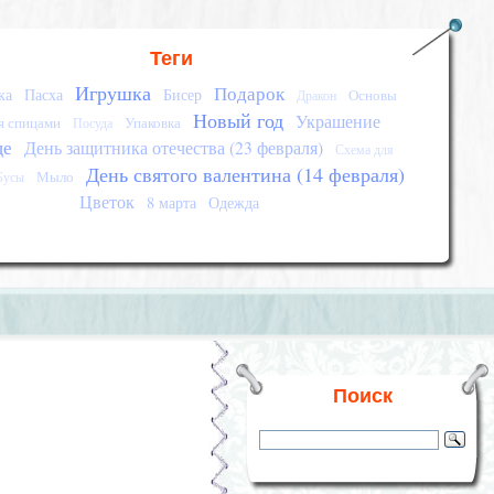
Теги
Игрушка
Подарок
ка
Пасха
Бисер
Основы
Дракон
Новый год
Украшение
я спицами
Упаковка
Посуда
це
День защитника отечества (23 февраля)
Схема для
День святого валентина (14 февраля)
Мыло
Бусы
Цветок
8 марта
Одежда
Поиск