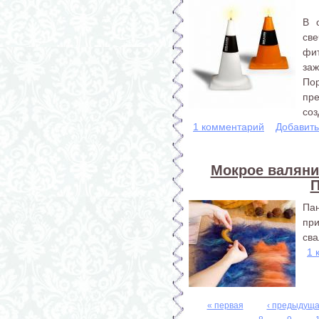
В 
св
фи
за
По
пр
соз
1 комментарий
Добавит
Мокрое валяние
П
Па
при
сва
1 
« первая
‹ предыдущ