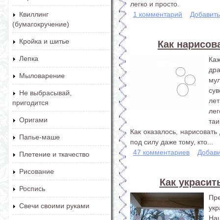
легко и просто.
1 комментарий
Добавит
Квиллинг
(бумагокручение)
Кройка и шитье
Как нарисов
Лепка
Ка
др
Мыловарение
му
су
Не выбрасывай,
ле
пригодится
ле
Оригами
таи
Как оказалось, нарисовать
Папье-маше
под силу даже тому, кто...
47 комментариев
Добави
Плетение и ткачество
Рисование
Как украсит
Роспись
Пр
Свечи своими руками
укр
На