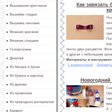
Как завязать 
Вышивание крестиком
кр
Вышивка гладью
Что
пе
Вышивка лентами
по
Вязание крючком
ор
Пос
Вязание спицами
ко
ленты двух расцветок. Жел
Головоломки
а другая с небольшим орн
Декупаж
Материалы и инструменты
1 комментарий
Добавит
Из бисера и бусин
Из бумаги и картона
Новогодний 
Из дерева
Сне
Ори
Из проволоки
га
Из природных материалов
ваш
А 
Карвинг