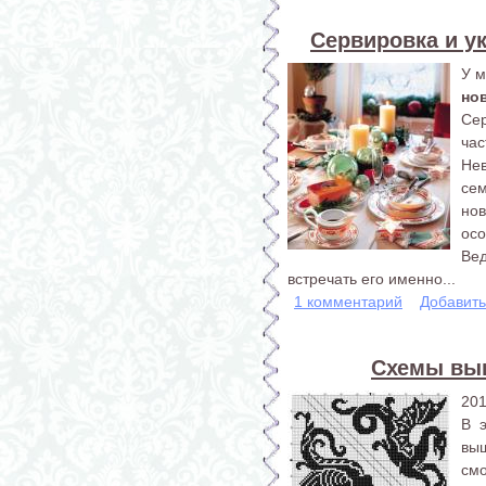
Сервировка и у
У м
но
Сер
час
Нев
сем
но
осо
Вед
встречать его именно...
1 комментарий
Добавит
Схемы выш
201
В 
вы
см