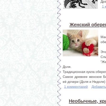
Дра
1 
Женский оберег
Ма
обе
Это
Сл
"Же
Доля.
Традиционная кукла оберег
Самое древнее женское Б
её дочери (Доля и Недоля) 
1 комментарий
Добавит
Необычные, кр