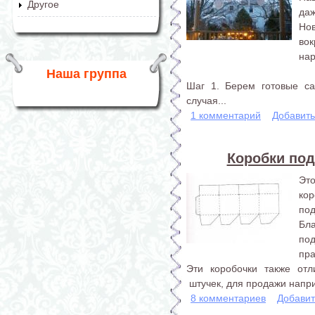
Другое
даж
Но
во
нар
Наша группа
Шаг 1. Берем готовые са
случая...
1 комментарий
Добавит
Коробки по
Эт
ко
под
Бл
по
пра
Эти коробочки также отл
штучек, для продажи напр
8 комментариев
Добавит