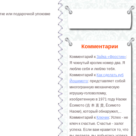
тке или подарочной упоковке
Комментарии
Комментарий к
Зайка «Фростик»
:
Я чокнутый кролик номер два. Я
люблю себя и люблю тебя.
Комментарий к
Как сделать куб
Йошимото
: представляет собой
многогранную механическую
игрушку-головоломку,
изобретенную в 1971 году Наоки
Ёсимото (吉 本 直 貴, Ёсимото
Наоки), который обнаружил,...
Комментарий к
Ключик
: Успех - не
ключ к счастью. Счастье - залог
успеха. Если вам нравится то, что
вы делаете, вы добьетесь успеха.