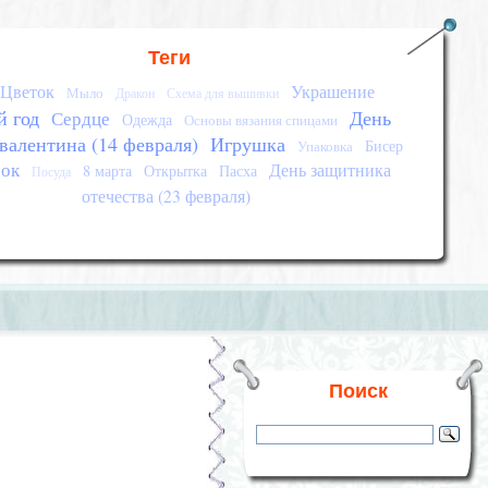
Теги
Цветок
Украшение
Мыло
Дракон
Схема для вышивки
 год
День
Сердце
Одежда
Основы вязания спицами
 валентина (14 февраля)
Игрушка
Бисер
Упаковка
ок
День защитника
8 марта
Открытка
Пасха
Посуда
отечества (23 февраля)
Поиск