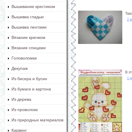
Вышивание крестиком
Так
Вышивка гладью
2 
Вышивка лентами
Вязание крючком
Вязание спицами
Головоломки
Декупаж
В э
1 
Из бисера и бусин
Из бумаги и картона
Из дерева
Из проволоки
Из природных материалов
Карвинг