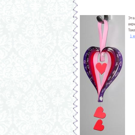
Эта
акр
Так
1 