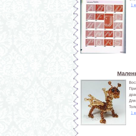
1 
Малень
Вос
При
дра
Для
Тол
1 