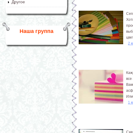
Другое
Сег
Хот
про
Наша группа
выб
цве
2 
Каж
все
Вам
асф
Или
1 
Схе