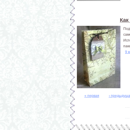
Как
Под
сам
Исп
пак
9 
« первая
‹ предыдущ
Страницы