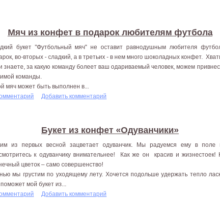
Мяч из конфет в подарок любителям футбола
дкий букет "Футбольный мяч" не оставит равнодушным любителя футбол
арок, во-вторых - сладкий, а в третьих - в нем много шоколадных конфет. Хв
и знаете, за какую команду болеет ваш одариваемый человек, можем привне
имой команды.
ой мяч может быть выполнен в...
комментарий
Добавить комментарий
Букет из конфет «Одуванчики»
им из первых весной зацветает одуванчик. Мы радуемся ему в поле 
смотритесь к одуванчику внимательнее! Как же он красив и жизнестоек! 
нечный цветок – само совершенство!
нью мы грустим по уходящему лету. Хочется подольше удержать тепло лас
 поможет мой букет из...
комментарий
Добавить комментарий