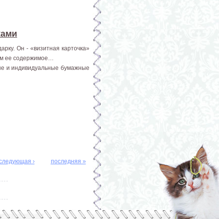
ками
арку. Он - «визитная карточка»
том ее содержимое…
ные и индивидуальные бумажные
следующая ›
последняя »