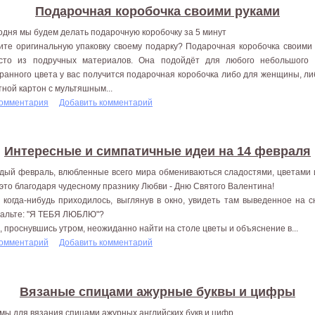
Подарочная коробочка своими руками
одня мы будем делать подарочную коробочку за 5 минут
ите оригинальную упаковку своему подарку? Подарочная коробочка своими 
сто из подручных материалов. Она подойдёт для любого небольшого 
ранного цвета у вас получится подарочная коробочка либо для женщины, ли
тной картон с мультяшным...
комментария
Добавить комментарий
Интересные и симпатичные идеи на 14 февраля
дый февраль, влюбленные всего мира обмениваються сладостями, цветами 
 это благодаря чудесному празнику Любви - Дню Святого Валентина!
 когда-нибудь приходилось, выглянув в окно, увидеть там выведенное на 
альте: "Я ТЕБЯ ЛЮБЛЮ"?
, проснувшись утром, неожиданно найти на столе цветы и объяснение в...
комментарий
Добавить комментарий
Вязаные спицами ажурные буквы и цифры
мы для вязания спицами ажурных английских букв и цифр.