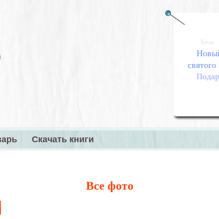
Бусы
Новый
святого
Подар
варь
Скачать книги
меню
Все фото