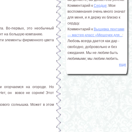
Комментарий к
Сердце
: Мои
воспоминания очень много значат
для меня, и я держу их близко к
сердцу.
а. Во-первых, это необычный
Комментарий к
Вышивка лентами
атит на большую компанию.
― мастер-класс «Мешочек для...
:
сти элементы фирменного цвета
Любовь всегда дается как дар -
свободно, добровольно и без
ожидания. Мы не любим быть
любимыми; мы любим любить.
еще
и огорчаемся на огороде. Но
Нет, он вовсе не сорняк! Этот
кового солнышка. Может в этом