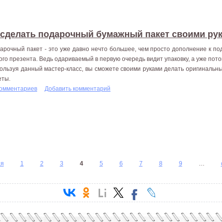
 сделать подарочный бумажный пакет своими ру
арочный пакет - это уже давно нечто большее, чем просто дополнение к под
ого презента. Ведь одариваемый в первую очередь видит упаковку, а уже по
ользуя данный мастер-класс, вы сможете своими руками делать оригиналь
еты.
комментариев
Добавить комментарий
ая
1
2
3
4
5
6
7
8
9
…