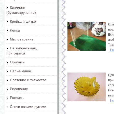
Квиллинг
(бумагокручение)
Кройка и шитье
Сла
под
Лепка
Есл
Мыловарение
люб
Так
Не выбрасывай,
1 
пригодится
Оригами
Папье-маше
Одн
Плетение и ткачество
при
сол
Рисование
Осе
вам
Роспись
1 
Свечи своими руками